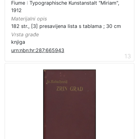
Fiume : Typographische Kunstanstalt "Miriam",
1912
Materijalni opis
182 str., [3] presavijena lista s tablama ; 30 cm
Vrsta građe
knjiga
urn:nbn:hr:287:665943
13