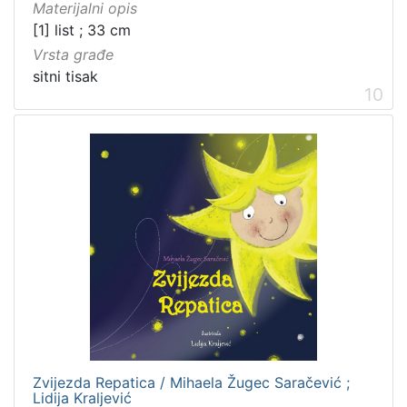
Materijalni opis
[1] list ; 33 cm
Vrsta građe
sitni tisak
10
Zvijezda Repatica / Mihaela Žugec Saračević ;
Lidija Kraljević