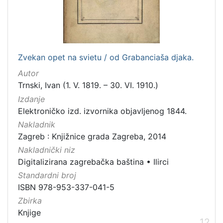
Zvekan opet na svietu / od Grabanciaša djaka.
Autor
Trnski, Ivan (1. V. 1819. – 30. VI. 1910.)
Izdanje
Elektroničko izd. izvornika objavljenog 1844.
Nakladnik
Zagreb : Knjižnice grada Zagreba, 2014
Nakladnički niz
Digitalizirana zagrebačka baština
•
Ilirci
Standardni broj
ISBN 978-953-337-041-5
Zbirka
Knjige
12