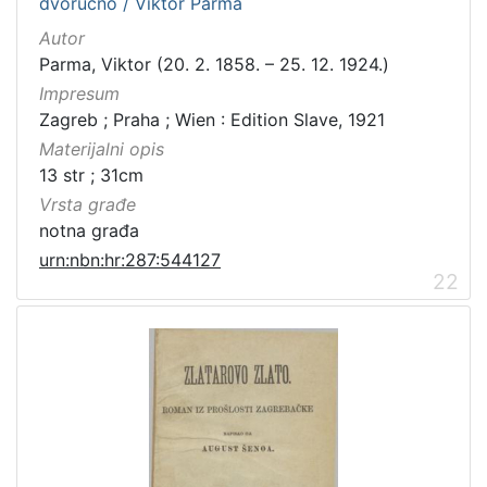
dvoručno / Viktor Parma
Autor
Parma, Viktor (20. 2. 1858. – 25. 12. 1924.)
Impresum
Zagreb ; Praha ; Wien : Edition Slave, 1921
Materijalni opis
13 str ; 31cm
Vrsta građe
notna građa
urn:nbn:hr:287:544127
22