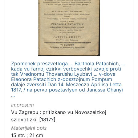
Zpomenek preszvetloga ... Barthola Patachich, ...
kada vu farnoj czirkvi verbovechki szvoje proti
tak Vrednomu Thovarushu Lyubavi ... v-dova
Eleonora Patachich z-dosztojnum Pompum
dalaje zverssiti Dan 14. Meszecza Aprilisa Letta
1817, / na pervo posztavlyen od Janussa Chanyi
...
Impresum
Vu Zagrebu : pritizkano vu Novoszelzkoj
szlovotizki, [1817?]
Materijalni opis
15 str. ; 21 cm