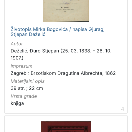
građe
knjiga
198
zvučna građa - neglazbena
154
Životopis Mirka Bogovića / napisa Gjuragj
grafička građa
106
Stjepan Deželić
razglednica
53
Autor
notna građa
43
Deželić, Đuro Stjepan (25. 03. 1838. – 28. 10.
fotografija
26
1907.)
Impresum
sitni tisak
24
Zagreb : Brzotiskom Dragutina Albrechta, 1862
časopis
22
Materijalni opis
dopisnica
4
39 str. ; 22 cm
zvučna građa - glazbena
3
Vrsta građe
knjiga
4
[
1
3