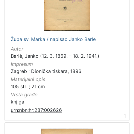
[
3
1
6
]
Izdavač
Župa sv. Marka / napisao Janko Barle
Knjižnice grada Zagreba
410
Autor
Gradska knjižnica Ante Kovačića
7
Barlè, Janko (12. 3. 1869. – 18. 2. 1941.)
Impresum
Zagreb : Dionička tiskara, 1896
Materijalni opis
[
105 str. ; 21 cm
2
]
Vrsta građe
Jezik
knjiga
hrvatski
228
urn:nbn:hr:287:002626
1
njemački
51
francuski
19