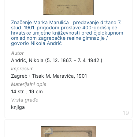
Značenje Marka Marulića : predavanje držano 7.
stud. 1901. prigodom proslave 400-godišnjice
hrvatske umjetne književnosti pred cjelokupnom
omladinom zagrebačke realne gimnazije /
govorio Nikola Andrić
Autor
Andrić, Nikola (5. 12. 1867. – 7. 4. 1942.)
Impresum
Zagreb : Tisak M. Maravića, 1901
Materijalni opis
14 str. ; 19 cm
Vrsta građe
knjiga
19