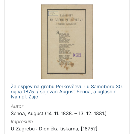
Žalospjev na grobu Perkovčevu : u Samoboru 30.
rujna 1875. / spjevao August Šenoa, a uglasbio
Ivan pl. Zajc
Autor
Šenoa, August (14. 11. 1838. – 13. 12. 1881.)
Impresum
U Zagrebu : Dionička tiskarna, [1875?]