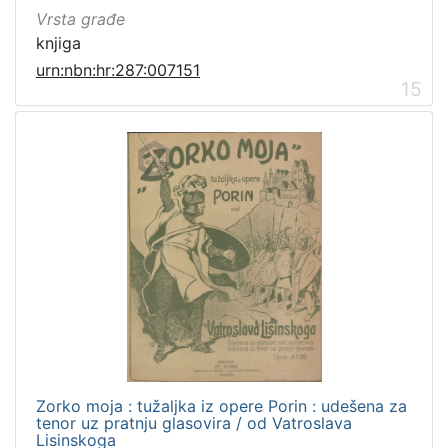
Vrsta građe
knjiga
urn:nbn:hr:287:007151
15
Zorko moja : tužaljka iz opere Porin : udešena za
tenor uz pratnju glasovira / od Vatroslava
Lisinskoga