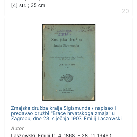
[4] str. ; 35 cm
20
Zmajska družba kralja Sigismunda / napisao i
predavao družbi "Braće hrvatskoga zmaja" u
Zagrebu, dne 23. siječnja 1907. Emilij Laszowski
Autor
Laszowski, Emilij (1. 4. 1868. – 28. 11. 1949.)