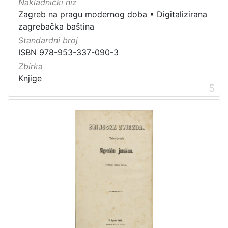
Nakladnički niz
1
Zagreb na pragu modernog doba
•
Digitalizirana
5
zagrebačka baština
]
Standardni broj
ISBN 978-953-337-090-3
Zbirka
Knjige
5