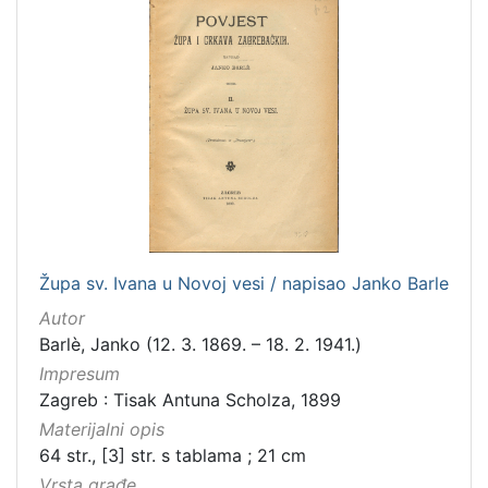
latinski
12
mađarski
8
talijanski
4
danski
2
češki
2
španjolski
2
engleski
1
Župa sv. Ivana u Novoj vesi / napisao Janko Barle
[
Autor
1
Barlè, Janko (12. 3. 1869. – 18. 2. 1941.)
4
]
Impresum
Zagreb : Tisak Antuna Scholza, 1899
Mjesto
Materijalni opis
izdanja
64 str., [3] str. s tablama ; 21 cm
Zagreb
582
Vrsta građe