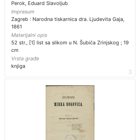
Izdanja zagrebačkih tiskara 17. i 18. stoljeća
20
Perok, Eduard Slavoljub
Impresum
Priznanja zagrebačkih društava
18
Zagreb : Narodna tiskarnica dra. Ljudevita Gaja,
1861
Materijalni opis
[
52 str., [1] list sa slikom u N. Šubića Zrinjskog ; 19
3
cm
2
Vrsta građe
]
knjiga
Prava
3
Javno dobro
219
Zaštićeno autorskim pravom
169
[
2
]
Vrsta