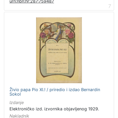
urn:nbn:hr:287:759487
7
Živio papa Pio XI.! / priredio i izdao Bernardin
Sokol
Izdanje
Elektroničko izd. izvornika objavljenog 1929.
Nakladnik