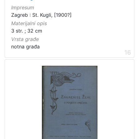
Impresum
Zagreb : St. Kugli, [1900?]
Materijalni opis
3 str. ; 32 cm
Vrsta građe
notna građa
16