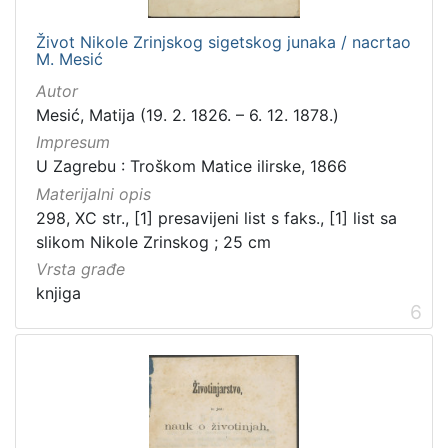
Život Nikole Zrinjskog sigetskog junaka / nacrtao
M. Mesić
Autor
Mesić, Matija (19. 2. 1826. – 6. 12. 1878.)
Impresum
U Zagrebu : Troškom Matice ilirske, 1866
Materijalni opis
298, XC str., [1] presavijeni list s faks., [1] list sa
slikom Nikole Zrinskog ; 25 cm
Vrsta građe
knjiga
6