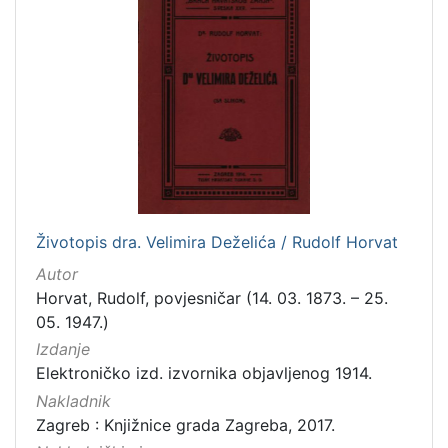
]
Zbirka
Knjige
282
Usmeni izvori
211
Grafička građa
148
Sitni tisak
58
Notni zapisi
57
Knjige za djecu i mladež
44
Životopis dra. Velimira Deželića / Rudolf Horvat
Serijske publikacije
25
Autor
Digitalna zbirka Zaprešića
21
Horvat, Rudolf, povjesničar (14. 03. 1873. – 25.
Hemeroteka
10
05. 1947.)
Izdanja Knjižnica grada Zagreba - E-knjige
10
Izdanje
Elektroničko izd. izvornika objavljenog 1914.
Nakladnik
Zagreb : Knjižnice grada Zagreba, 2017.
[