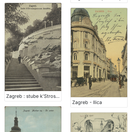
Zagreb : stube k'Strosmjerovom šetalištu
Zagreb - Ilica