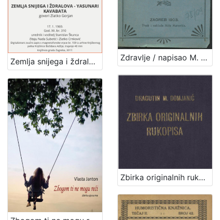
Zdravlje / napisao M. [Milan] Amruš
Zemlja snijega i ždralova - Yasunari Kavabata : Književni petak, 17. 1. 1969., dvorana u Medulićevoj 30 / govori Zlatko Gorjan ; čitaju Nada Subotić i Zlatko Crnković ; urednik i voditelj Stanislav Škunca
Zbirka originalnih rukopisa / Dragutin M. Domjanić