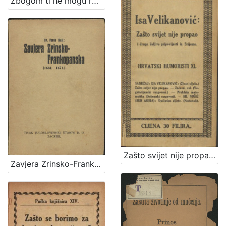
Zbogom ti ne mogu reći / Vlasta Janton
Zašto svijet nije propao i druge šaljive pripovijesti iz Srijema / Isa Velikanović
Zavjera Zrinsko-Frankopanska : (1664.-1671.) / Ferdo Šišić