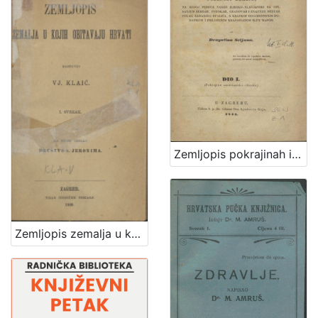
Zemljopis pokrajinah ilirskih iliti Ogledalo zemlje, na kojoj pribiva narod ilirsko-slavjanski sa opisanjem berdah, potokah, gradovah i znatniih mestah polag sadanjeg stališa, s kratkim dogodopisnim dodatkom i priloženim krajobrazom iliti mapom / od Dragutina Seljana
Zemljopis zemalja u kojih obitavaju Hrvati