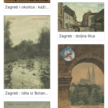
Zagreb i okolica : kažiput za urodjenike i strance : sa 43 slike i 2 nacrta / složio A. Hudovski
Zagreb : doljna Ilica
Zagreb : idila iz Botaničkog vrta