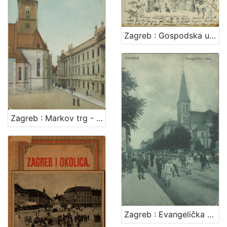
Zagreb : Gospodska ulica sa crkvom sv. Marka
Zagreb : Markov trg - Kr. sabor
Zagreb : Evangelička crkva