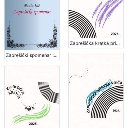
Zaprešićka kratka priča 2026. : nagrađene i pohvaljene priče
Zaprešićki spomenar : biserni kraluši seoske učiteljice / Paula Ilić