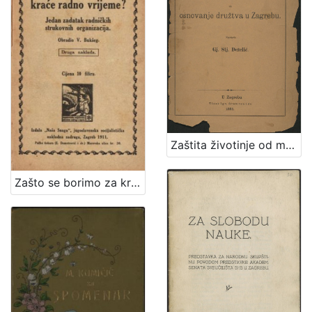
Zaštita životinje od mučenja : prinos za osnovanje družtva u Zagrebu / sastavio Gj. Stj. Dežalić
Zašto se borimo za kraće radno vrijeme? : jedan zadatak radničkih strukovnih organizacija / obradio V. Bukšeg