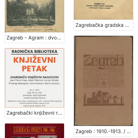
Zagrebačka gradska općina i njezin odnošaj prema Zagrebačkom električnom tramvaju dioničarskom društvu
Zagreb - Agram : dvorište palače bar. Vraniczanya
Zagrebački književni razgovori : Književni petak, dvorana u Novinarskom domu, 20. 4. 1973., br. 432 / Jean Pierre Faye ... [et al.] ; prevodilac Ingrid Šafranek ; urednik Stanislav Škunca
Zagreb : 1910.-1913. / [napisao Vjekoslav Klaić]