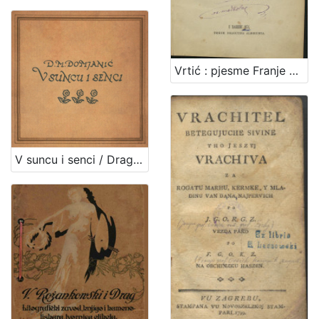
Vrtić : pjesme Franje Krsta markeza Frankopana, kneza Tržačkoga / izdao Ivan Kostrenčić
V suncu i senci / Dragutin M. Domjanić ; [zredila, nakinčila i z rukom na kamen napisala Olga Höcker]