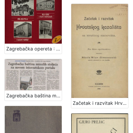
Zagrebačka opereta : 1900.-1960. : ulomci
Zagrebačka baština minulih stoljeća na novom internetskom portalu
Začetak i razvitak Hrvatskog kazališta sa stručnog stanovišta : za šire općinstvo / napisao Nikola Milan (Simeonović)