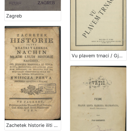
Zagreb
Vu plavem trnaci / Gjuro Prejac
Zachetek historie iliti Kratki y lehkek nachin mlade lyudi historie nauchiti : knisicza perva : historia Szvetoga Piszma / od Jednoga Massnika iz Tovarustva Jesussevoga z-diachkem jezikom popiszan ; od drugoga pak na horvaczki obernyen za skole toga iztoga tovarustva