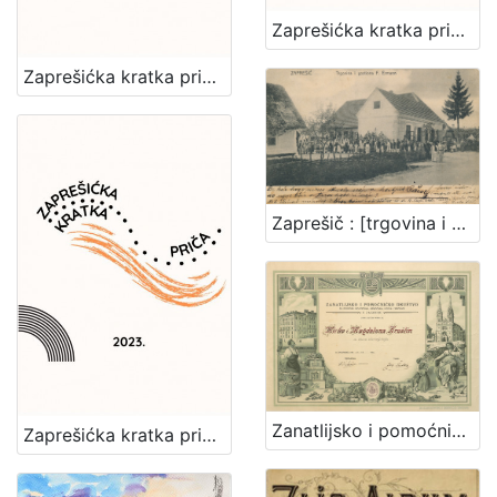
Zaprešićka kratka priča 2024. : nagrađene i pohvaljene priče
Zaprešićka kratka priča 2025. : nagrađene i pohvaljene priče
Zaprešič : [trgovina i gostiona F. Ermann]
Zanatlijsko i pomoćničko društvo za podporu bolestnika, nemoćnika, udova i siročadi : [povelja]
Zaprešićka kratka priča 2023. : nagrađene i pohvaljene priče