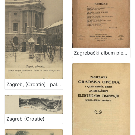
Zagrebački album plesova : za glasovir
Zagreb, (Croatie) : palača baruna Vranicania - palais du baron Vranyczany
Zagreb (Croatie)