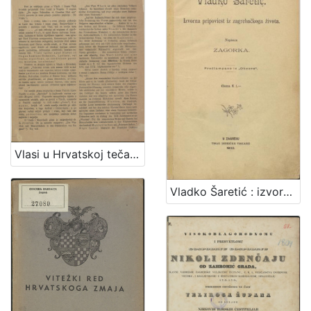
Vlasi u Hrvatskoj tečajem 14. i 15. stoljeća / [Vjekoslav Klaić]
Vladko Šaretić : izvorna pripoviest iz zagrebačkoga života / napisala Zagorka