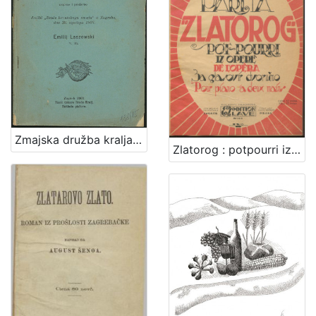
Zmajska družba kralja Sigismunda / napisao i predavao družbi "Braće hrvatskoga zmaja" u Zagrebu, dne 23. siječnja 1907. Emilij Laszowski
Zlatorog : potpourri iz opere : za glasovir dvoručno / Viktor Parma