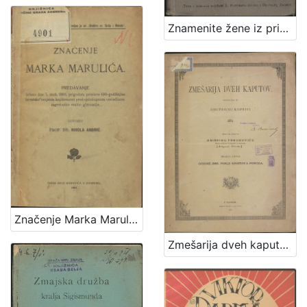
1
5
Znamenite žene iz priče i poviesti / sastavila Marija Jambrišakova
]
Značenje Marka Marulića : predavanje držano 7. stud. 1901. prigodom proslave 400-godišnjice hrvatske umjetne književnosti pred cjelokupnom omladinom zagrebačke realne gimnazije / govorio Nikola Andrić
Zmešarija dveh kaputov / sastavljena po Onufriusu Koprivi 1874. ; izdana na svetlo po Grišpinu Trbuhoviću sveto-petskom plebanušu na Bregani meseca lipnja godine 1885. posle Kristova poroda.