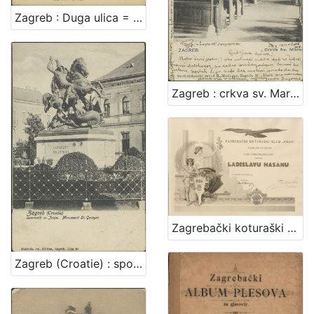
Zagreb : Duga ulica = Agram : Rue longue
Zagreb : crkva sv. Marka
Zagrebački koturaški klub "Orao"
Zagreb (Croatie) : spomenik sv. Jurja = monument St. Georges