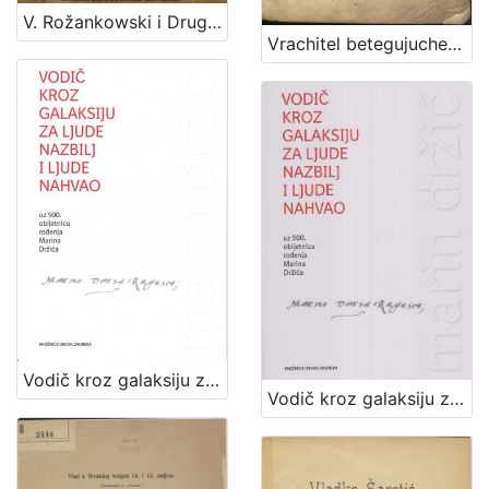
V. Rožankowski i Drug : litografički zavod, knjigo i kamenotiskara, tvornica etiketa : 1898-1913
Vrachitel betegujuche sivine tho jeszt Vrachtva za rogatu marhu, kermke, y mladinu / van dana najpervich po J. G. O. R. G. Z. ; vezda pako po F. G. O. K. Z. na obchinzku haszen
Vodič kroz galaksiju za ljude nazbilj i ljude nahvao : uz 500. obljetnicu rođnja Marina Držića / priredile Arijana Herceg Mićanović, Željka Mišcin
Vodič kroz galaksiju za ljude nazbilj i ljude nahvao / priredile Arijana Herceg Mićanović i Željka Miščin