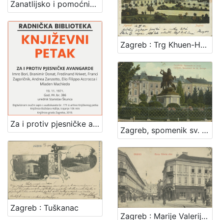
Zanatlijsko i pomoćničko društvo za podporu bolestnika, nemoćnika, udova i siročadi
Zagreb : Trg Khuen-Hedervary-jev = Agram : Place Khuen-Hedervary
Za i protiv pjesničke avangarde : Književni petak, dvorana u Novinarskom domu, 19. 11. 1971., br. 386 / Imre Bori, Branimir Donat, Ferdinand Kriwet, Vagn Steen, Franci Zagoričnik, Andrea Zanzotto, Ellio Philoppo Accrocca i Mladen Machiedo ; urednik Stanislav Škunca
Zagreb, spomenik sv. Jurja = Agram, monument de St. George
Zagreb : Tuškanac
Zagreb : Marije Valerije ulica