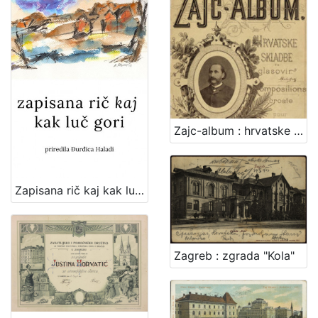
Zajc-album : hrvatske skladbe za glasovir
Zapisana rič kaj kak luč gori : zajednička zbirka poezije članova Udruge "Vladimir Maleković" / priredila Đurđica Haladi ; [tekstovi o pjesnicima Snježana Zrinjan]
Zagreb : zgrada "Kola"