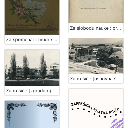
Za slobodu nauke : predstavka za Narodnu skupštinu povodom predstavke Akadem. senata Sveučilišta SHS u Zagrebu / [Branko Vodnik ... et al.]
Za spomenar : mudre izreke iz naše književnosti / pribrala Marija Kumičić. Zagreb, [1896]. [Knjiga]
Zaprešić : [osnovna škola u Zaprešiću]
Zaprešić : [zgrada općine]