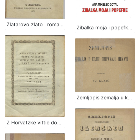
Zlatarovo zlato : roman iz prošlosti zagrebačke / napisao ga August Šenoa
Zibalka moja i popefke / Ana Mikelec Gotal
Zemljopis zemalja u kojih obitavaju Hrvati / sastavio Vj. Klaić
Z Horvatzke vittie dobro poselenye vuchinyeno kad je bana nasztavlenye : vu Zagrebu meszecza veliko-messnyaka dan XXXI. letta 1785