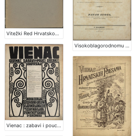
Vitežki Red Hrvatskoga Zmaja
Visokoblagorodnomu i presvetlomu ... Nikoli Zdenčaju od Zahromić grada, slavne varmedije Zagrebske velikomu županu, ... : prigodom uzvišenja na čast velikoga župana od strane njegovih ilirskih čestiteljah na znak visokoga poštovanja i domorodne ljubavi / pěva Pavao Stoos, ...
Vienac : zabavi i pouci : nova serija / odgovorni urednik Vladimir Lunaček