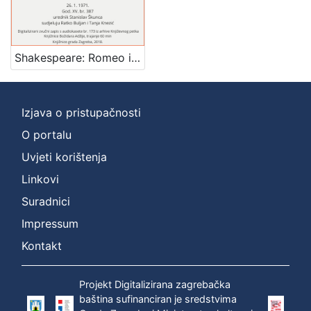
]
Zbirka
Usmeni izvori
1
Shakespeare: Romeo i Giulietta : uoči premijere u Zagrebačkom kazalištu mladih : Književni petak, dvorana u Novinarskom domu, 26. 1. 1971., br. 387 / govori Petar Selem ; sudjeluju Ratko Buljan i Tanja Knezić ; urednik Stanislav Škunca
Izjava o pristupačnosti
[
1
O portalu
]
Uvjeti korištenja
Linkovi
Suradnici
Impressum
Kontakt
Projekt Digitalizirana zagrebačka
baština sufinanciran je sredstvima