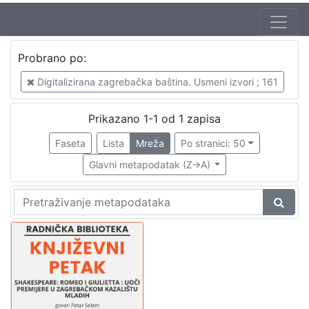
Jezik
Probrano po:
hrvatski
1
Digitalizirana zagrebačka baština. Usmeni izvori ; 161
Prikazano 1-1 od 1 zapisa
[
1
Faseta
Lista
Mreža
Po stranici: 50
]
Glavni metapodatak (Z->A)
Nakladnička
cjelina
Digitalizirana zagrebačka baština
1
Glasovi Književnog petka
1
[
2