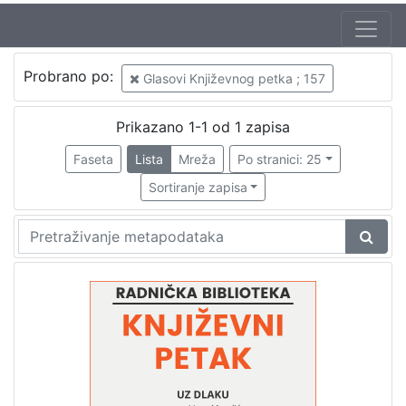
Jezik
Probrano po:
Glasovi Književnog petka ; 157
hrvatski
1
Prikazano 1-1 od 1 zapisa
Faseta
Lista
Mreža
Po stranici: 25
[
1
Sortiranje zapisa
]
Nakladnička
cjelina
Digitalizirana zagrebačka baština
1
Glasovi Književnog petka
1
[
2