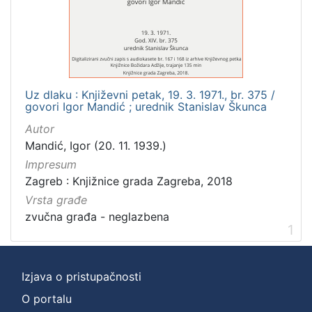
]
Zbirka
Usmeni izvori
1
Uz dlaku : Književni petak, 19. 3. 1971., br. 375 /
govori Igor Mandić ; urednik Stanislav Škunca
[
Autor
1
Mandić, Igor (20. 11. 1939.)
]
Impresum
Zagreb : Knjižnice grada Zagreba, 2018
Vrsta građe
zvučna građa - neglazbena
1
Izjava o pristupačnosti
O portalu