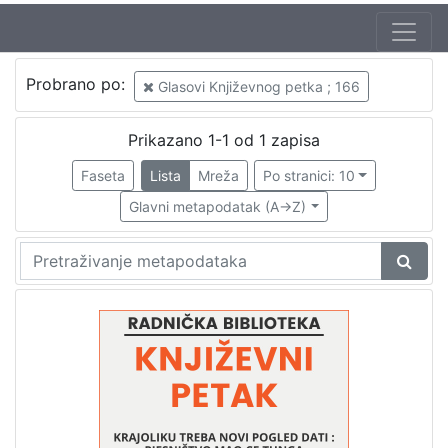
Jezik
Probrano po:
Glasovi Književnog petka ; 166
hrvatski
1
Prikazano 1-1 od 1 zapisa
Faseta
Lista
Mreža
Po stranici: 10
[
1
Glavni metapodatak (A->Z)
]
Nakladnička
cjelina
Digitalizirana zagrebačka baština
1
Glasovi Književnog petka
1
[
2