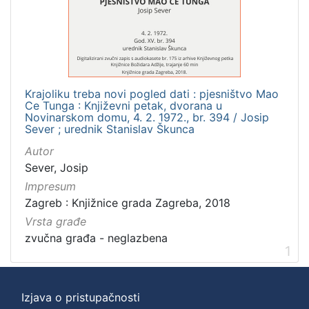
]
Zbirka
Usmeni izvori
1
Krajoliku treba novi pogled dati : pjesništvo Mao
Ce Tunga : Književni petak, dvorana u
[
Novinarskom domu, 4. 2. 1972., br. 394 / Josip
Sever ; urednik Stanislav Škunca
1
]
Autor
Sever, Josip
Impresum
Zagreb : Knjižnice grada Zagreba, 2018
Vrsta građe
zvučna građa - neglazbena
1
Izjava o pristupačnosti