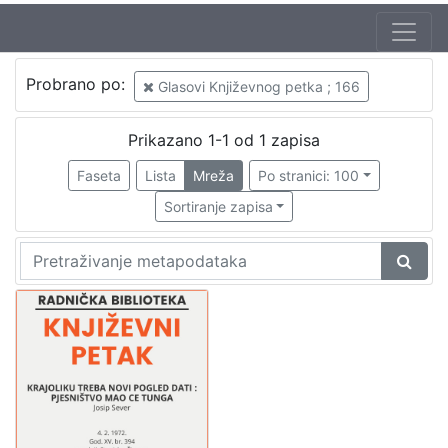
Jezik
Probrano po:
Glasovi Književnog petka ; 166
hrvatski
1
Prikazano 1-1 od 1 zapisa
Faseta
Lista
Mreža
Po stranici: 100
[
1
Sortiranje zapisa
]
Nakladnička
cjelina
Digitalizirana zagrebačka baština
1
Glasovi Književnog petka
1
[
2