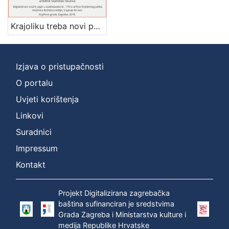
]
Zbirka
Krajoliku treba novi pogled dati : pjesništvo Mao Ce Tunga : Književni petak, dvorana u Novinarskom domu, 4. 2. 1972., br. 394 / Josip Sever ; urednik Stanislav Škunca
Usmeni izvori
1
Izjava o pristupačnosti
O portalu
[
1
Uvjeti korištenja
]
Linkovi
Suradnici
Impressum
Kontakt
Projekt Digitalizirana zagrebačka
baština sufinanciran je sredstvima
Grada Zagreba i Ministarstva kulture i
medija Republike Hrvatske