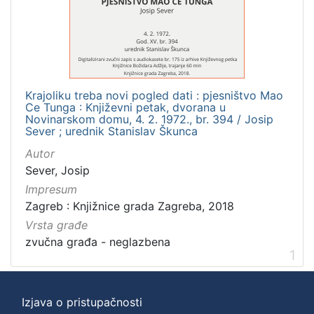
]
Zbirka
Usmeni izvori
1
Krajoliku treba novi pogled dati : pjesništvo Mao
Ce Tunga : Književni petak, dvorana u
[
Novinarskom domu, 4. 2. 1972., br. 394 / Josip
Sever ; urednik Stanislav Škunca
1
]
Autor
Sever, Josip
Impresum
Zagreb : Knjižnice grada Zagreba, 2018
Vrsta građe
zvučna građa - neglazbena
1
Izjava o pristupačnosti