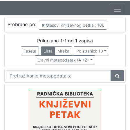
Jezik
Probrano po:
Glasovi Književnog petka ; 166
hrvatski
1
Prikazano 1-1 od 1 zapisa
Faseta
Lista
Mreža
Po stranici: 10
[
1
Glavni metapodatak (A->Z)
]
Nakladnička
cjelina
Digitalizirana zagrebačka baština
1
Glasovi Književnog petka
1
[
2