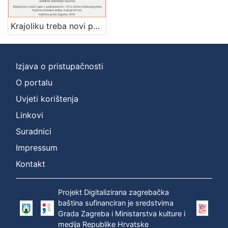
]
Zbirka
Krajoliku treba novi pogled dati : pjesništvo Mao Ce Tunga : Književni petak, dvorana u Novinarskom domu, 4. 2. 1972., br. 394 / Josip Sever ; urednik Stanislav Škunca
Usmeni izvori
1
Izjava o pristupačnosti
O portalu
[
1
Uvjeti korištenja
]
Linkovi
Suradnici
Impressum
Kontakt
Projekt Digitalizirana zagrebačka
baština sufinanciran je sredstvima
Grada Zagreba i Ministarstva kulture i
medija Republike Hrvatske