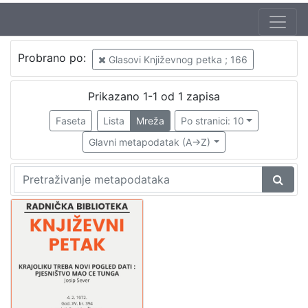
Jezik
Probrano po:
Glasovi Književnog petka ; 166
hrvatski
1
Prikazano 1-1 od 1 zapisa
Faseta
Lista
Mreža
Po stranici: 10
[
1
Glavni metapodatak (A->Z)
]
Nakladnička
cjelina
Digitalizirana zagrebačka baština
1
Glasovi Književnog petka
1
[
2