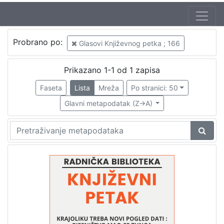
Jezik
Probrano po:
Glasovi Književnog petka ; 166
hrvatski
1
Prikazano 1-1 od 1 zapisa
Faseta
Lista
Mreža
Po stranici: 50
[
1
Glavni metapodatak (Z->A)
]
Nakladnička
cjelina
Digitalizirana zagrebačka baština
1
Glasovi Književnog petka
1
[
2