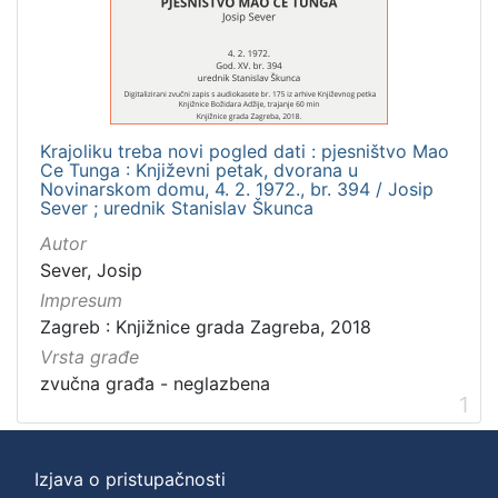
]
Zbirka
Usmeni izvori
1
Krajoliku treba novi pogled dati : pjesništvo Mao
Ce Tunga : Književni petak, dvorana u
[
Novinarskom domu, 4. 2. 1972., br. 394 / Josip
Sever ; urednik Stanislav Škunca
1
]
Autor
Sever, Josip
Impresum
Zagreb : Knjižnice grada Zagreba, 2018
Vrsta građe
zvučna građa - neglazbena
1
Izjava o pristupačnosti