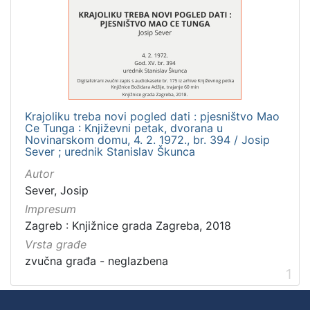
]
Zbirka
Usmeni izvori
1
Krajoliku treba novi pogled dati : pjesništvo Mao
[
Ce Tunga : Književni petak, dvorana u
1
Novinarskom domu, 4. 2. 1972., br. 394 / Josip
]
Sever ; urednik Stanislav Škunca
Autor
Sever, Josip
Impresum
Zagreb : Knjižnice grada Zagreba, 2018
Vrsta građe
zvučna građa - neglazbena
1