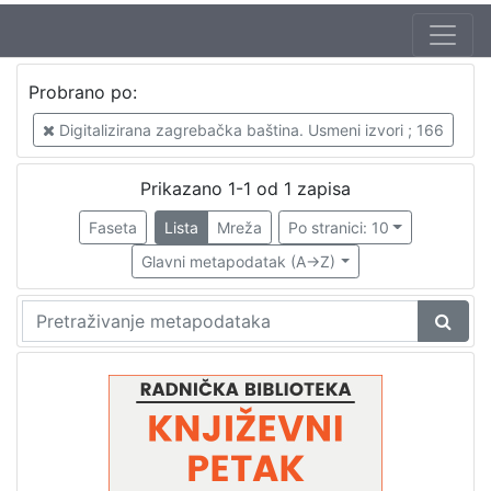
Jezik
Probrano po:
hrvatski
1
Digitalizirana zagrebačka baština. Usmeni izvori ; 166
Prikazano 1-1 od 1 zapisa
[
1
Faseta
Lista
Mreža
Po stranici: 10
]
Glavni metapodatak (A->Z)
Nakladnička
cjelina
Digitalizirana zagrebačka baština
1
Glasovi Književnog petka
1
[
2