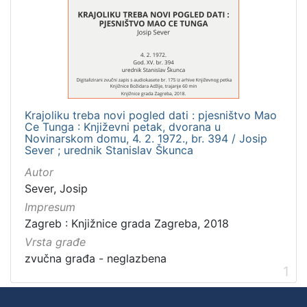
]
Zbirka
Usmeni izvori
1
Krajoliku treba novi pogled dati : pjesništvo Mao
[
Ce Tunga : Književni petak, dvorana u
1
Novinarskom domu, 4. 2. 1972., br. 394 / Josip
]
Sever ; urednik Stanislav Škunca
Autor
Sever, Josip
Impresum
Zagreb : Knjižnice grada Zagreba, 2018
Vrsta građe
zvučna građa - neglazbena
1