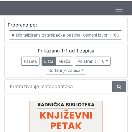
Jezik
Probrano po:
hrvatski
1
Digitalizirana zagrebačka baština. Usmeni izvori ; 166
Prikazano 1-1 od 1 zapisa
[
1
Faseta
Lista
Mreža
Po stranici: 10
]
Sortiranje zapisa
Nakladnička
cjelina
Digitalizirana zagrebačka baština
1
Glasovi Književnog petka
1
[
2