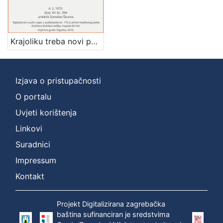
]
Zbirka
Usmeni izvori
1
Krajoliku treba novi pogled dati : pjesništvo Mao Ce Tunga : Književni petak, dvorana u Novinarskom domu, 4. 2. 1972., br. 394 / Josip Sever ; urednik Stanislav Škunca
Izjava o pristupačnosti
[
1
O portalu
]
Uvjeti korištenja
Linkovi
Suradnici
Impressum
Kontakt
Projekt Digitalizirana zagrebačka
baština sufinanciran je sredstvima