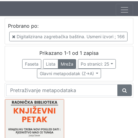
Jezik
Probrano po:
hrvatski
1
Digitalizirana zagrebačka baština. Usmeni izvori ; 166
Prikazano 1-1 od 1 zapisa
[
1
Faseta
Lista
Mreža
Po stranici: 25
]
Glavni metapodatak (Z->A)
Nakladnička
cjelina
Digitalizirana zagrebačka baština
1
Glasovi Književnog petka
1
[
2