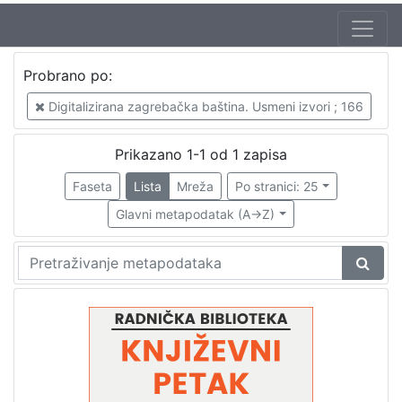
Jezik
Probrano po:
hrvatski
1
Digitalizirana zagrebačka baština. Usmeni izvori ; 166
Prikazano 1-1 od 1 zapisa
[
1
Faseta
Lista
Mreža
Po stranici: 25
]
Glavni metapodatak (A->Z)
Nakladnička
cjelina
Digitalizirana zagrebačka baština
1
Glasovi Književnog petka
1
[
2