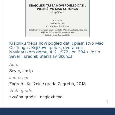
]
Zbirka
Usmeni izvori
1
Krajoliku treba novi pogled dati : pjesništvo Mao
[
Ce Tunga : Književni petak, dvorana u
1
Novinarskom domu, 4. 2. 1972., br. 394 / Josip
]
Sever ; urednik Stanislav Škunca
Autor
Sever, Josip
Impresum
Zagreb : Knjižnice grada Zagreba, 2018
Vrsta građe
zvučna građa - neglazbena
1