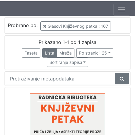
Jezik
Probrano po:
Glasovi Književnog petka ; 167
hrvatski
1
Prikazano 1-1 od 1 zapisa
Faseta
Lista
Mreža
Po stranici: 25
[
1
Sortiranje zapisa
]
Nakladnička
cjelina
Digitalizirana zagrebačka baština
1
Glasovi Književnog petka
1
[
2