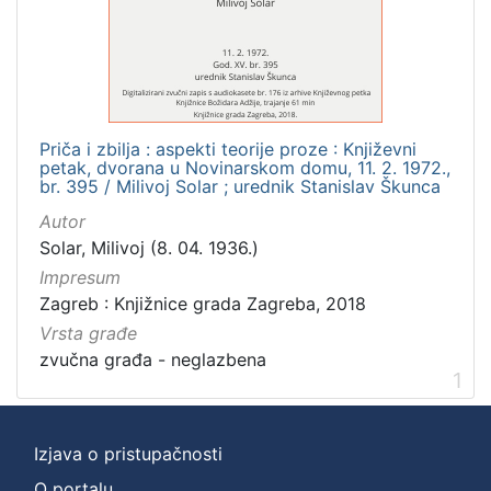
]
Zbirka
Usmeni izvori
1
Priča i zbilja : aspekti teorije proze : Književni
petak, dvorana u Novinarskom domu, 11. 2. 1972.,
[
br. 395 / Milivoj Solar ; urednik Stanislav Škunca
1
Autor
]
Solar, Milivoj (8. 04. 1936.)
Impresum
Zagreb : Knjižnice grada Zagreba, 2018
Vrsta građe
zvučna građa - neglazbena
1
Izjava o pristupačnosti
O portalu