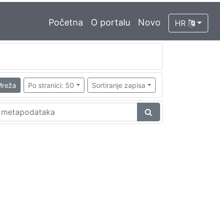
Početna
O portalu
Novo
HR
reža
Po stranici: 50
Sortiranje zapisa