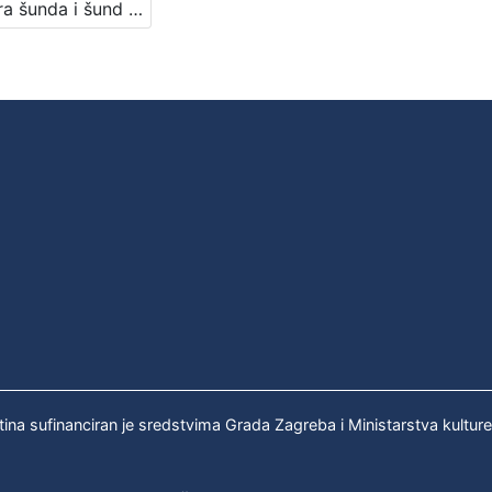
Kultura šunda i šund kulture : Književni petak, dvorana u Novinarskom domu, 3. 3. 1972., br. 398 / Igor Mandić ; urednik Stanislav Škunca
tina sufinanciran je sredstvima Grada Zagreba i Ministarstva kultur