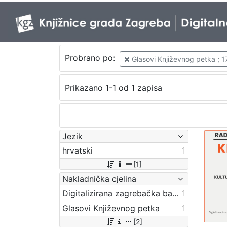
Probrano po:
Glasovi Književnog petka ; 1
Prikazano 1-1 od 1 zapisa
Jezik
hrvatski
1
[1]
Nakladnička cjelina
Digitalizirana zagrebačka baština
1
Glasovi Književnog petka
1
[2]