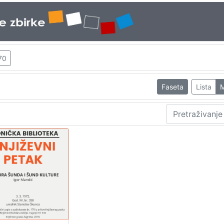
70
Faseta
Lista
M