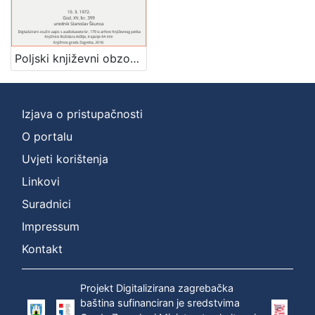
]
Zbirka
Usmeni izvori
1
Poljski književni obzor i drugo : Književni petak, dvorana u Novinarskom domu, 10. 3. 1972., br. 399 / Milivoj Slaviček ; urednik Stanislav Škunca
Izjava o pristupačnosti
[
1
O portalu
]
Uvjeti korištenja
Linkovi
Suradnici
Impressum
Kontakt
Projekt Digitalizirana zagrebačka
baština sufinanciran je sredstvima