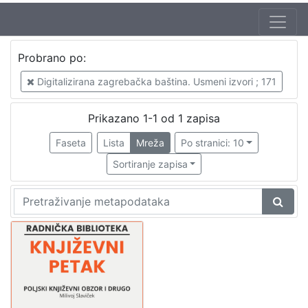
Jezik
Probrano po:
hrvatski
1
Digitalizirana zagrebačka baština. Usmeni izvori ; 171
Prikazano 1-1 od 1 zapisa
[
1
Faseta
Lista
Mreža
Po stranici: 10
]
Sortiranje zapisa
Nakladnička
cjelina
Digitalizirana zagrebačka baština
1
Glasovi Književnog petka
1
[
2