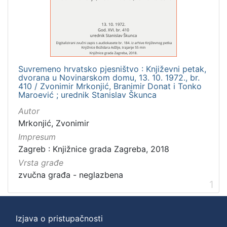
]
Zbirka
Usmeni izvori
1
Suvremeno hrvatsko pjesništvo : Književni petak,
dvorana u Novinarskom domu, 13. 10. 1972., br.
[
410 / Zvonimir Mrkonjić, Branimir Donat i Tonko
Maroević ; urednik Stanislav Škunca
1
]
Autor
Mrkonjić, Zvonimir
Impresum
Zagreb : Knjižnice grada Zagreba, 2018
Vrsta građe
zvučna građa - neglazbena
1
Izjava o pristupačnosti