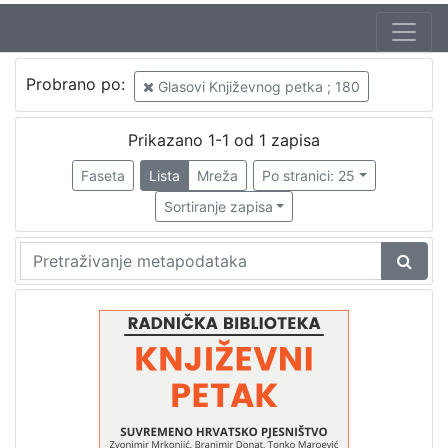
Jezik
Probrano po:
Glasovi Književnog petka ; 180
hrvatski
1
Prikazano 1-1 od 1 zapisa
Faseta
Lista
Mreža
Po stranici: 25
[
1
Sortiranje zapisa
]
Nakladnička
cjelina
Digitalizirana zagrebačka baština
1
Glasovi Književnog petka
1
[
2