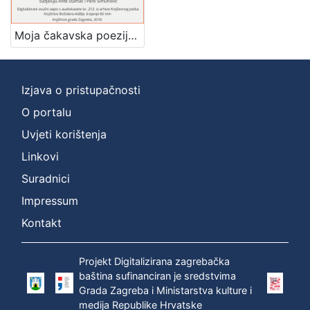
]
Zbirka
Moja čakavska poezija : Književni petak, dvorana u Novinarskom domu, 14. 2. 1975., br. 476 / Drago Ivanišević ; sudjeluju Ante Stamać, Pero Šimunović ; urednik Stanislav Škunca
Usmeni izvori
1
Izjava o pristupačnosti
O portalu
[
1
Uvjeti korištenja
]
Linkovi
Suradnici
Impressum
Kontakt
Projekt Digitalizirana zagrebačka
baština sufinanciran je sredstvima
Grada Zagreba i Ministarstva kulture i
medija Republike Hrvatske