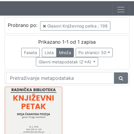
Jezik
Probrano po:
Glasovi Književnog petka ; 198
hrvatski
1
Prikazano 1-1 od 1 zapisa
Faseta
Lista
Mreža
Po stranici: 50
[
1
Glavni metapodatak (Z->A)
]
Nakladnička
cjelina
Digitalizirana zagrebačka baština
1
Glasovi Književnog petka
1
[
2