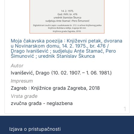
]
Zbirka
Usmeni izvori
1
Moja čakavska poezija : Književni petak, dvorana
u Novinarskom domu, 14. 2. 1975., br. 476 /
[
Drago Ivanišević ; sudjeluju Ante Stamać, Pero
Šimunović ; urednik Stanislav Škunca
1
]
Autor
Ivanišević, Drago (10. 02. 1907. – 1. 06. 1981.)
Impresum
Zagreb : Knjižnice grada Zagreba, 2018
Vrsta građe
zvučna građa - neglazbena
1
Izjava o pristupačnosti