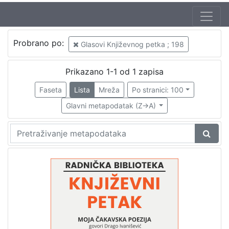
Jezik
Probrano po:
Glasovi Književnog petka ; 198
hrvatski
1
Prikazano 1-1 od 1 zapisa
Faseta
Lista
Mreža
Po stranici: 100
[
1
Glavni metapodatak (Z->A)
]
Nakladnička
cjelina
Digitalizirana zagrebačka baština
1
Glasovi Književnog petka
1
[
2