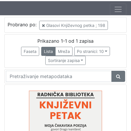
Jezik
Probrano po:
Glasovi Književnog petka ; 198
hrvatski
1
Prikazano 1-1 od 1 zapisa
Faseta
Lista
Mreža
Po stranici: 10
[
1
Sortiranje zapisa
]
Nakladnička
cjelina
Digitalizirana zagrebačka baština
1
Glasovi Književnog petka
1
[
2