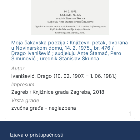
]
Zbirka
Usmeni izvori
1
Moja čakavska poezija : Književni petak, dvorana
u Novinarskom domu, 14. 2. 1975., br. 476 /
[
Drago Ivanišević ; sudjeluju Ante Stamać, Pero
Šimunović ; urednik Stanislav Škunca
1
]
Autor
Ivanišević, Drago (10. 02. 1907. – 1. 06. 1981.)
Impresum
Zagreb : Knjižnice grada Zagreba, 2018
Vrsta građe
zvučna građa - neglazbena
1
Izjava o pristupačnosti