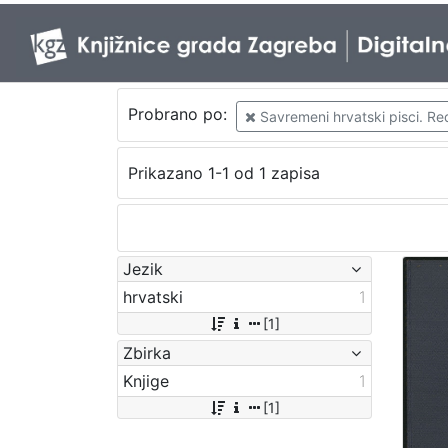
Probrano po:
Savremeni hrvatski pisci. Red
Prikazano 1-1 od 1 zapisa
Jezik
hrvatski
1
[1]
Zbirka
Knjige
1
[1]