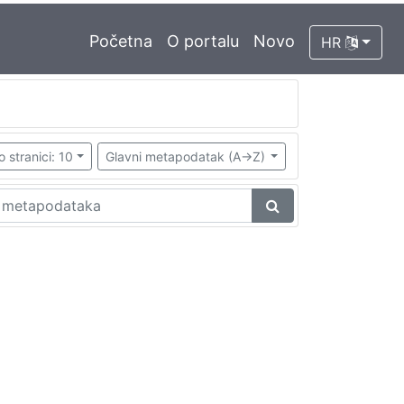
Početna
O portalu
Novo
HR
o stranici: 10
Glavni metapodatak (A->Z)