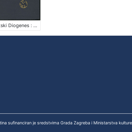
Hrvatski Diogenes : historička komedija iz polovice XVIII. vijeka u pet činova : po romanu Augusta Šenoe / Milan Begović
tina sufinanciran je sredstvima Grada Zagreba i Ministarstva kultur