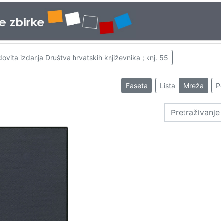
ovita izdanja Društva hrvatskih književnika ; knj. 55
Faseta
Lista
Mreža
P