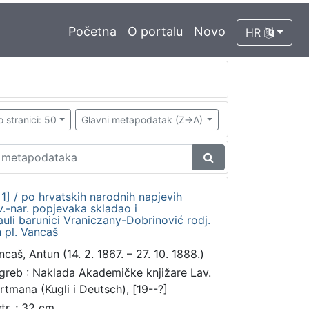
Početna
O portalu
Novo
HR
o stranici: 50
Glavni metapodatak (Z->A)
 1] / po hrvatskih narodnih napjevih
.-nar. popjevaka skladao i
uli barunici Vraniczany-Dobrinović rodj.
 pl. Vancaš
ncaš, Antun (14. 2. 1867. – 27. 10. 1888.)
greb : Naklada Akademičke knjižare Lav.
rtmana (Kugli i Deutsch), [19--?]
str. ; 32 cm