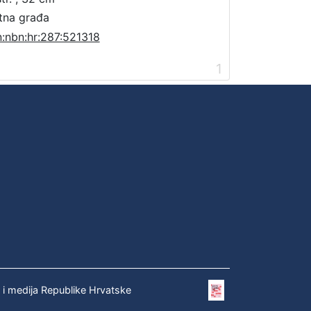
tna građa
n:nbn:hr:287:521318
1
e i medija Republike Hrvatske