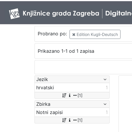
Probrano po:
Edition Kugli-Deutsch
Prikazano 1-1 od 1 zapisa
Jezik
hrvatski
1
[1]
Zbirka
Notni zapisi
1
[1]