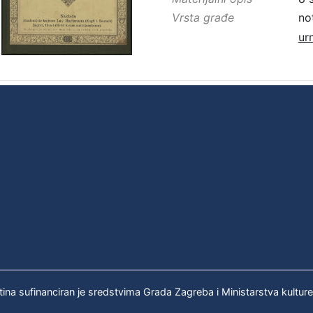
Vrsta građe
no
ur
tina sufinanciran je sredstvima Grada Zagreba i Ministarstva kultur