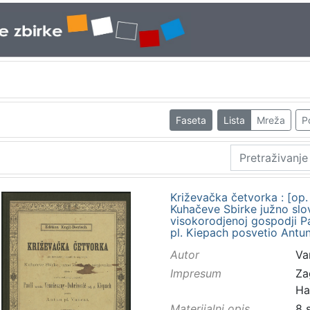
Faseta
Lista
Mreža
P
Križevačka četvorka : [op.
Kuhačeve Sbirke južno slov
visokorodjenoj gospodji Pa
pl. Kiepach posvetio Antun
Autor
Va
Impresum
Za
Ha
Materijalni opis
8 