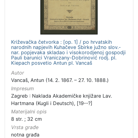
Križevačka četvorka : [op. 1] / po hrvatskih
narodnih napjevih Kuhačeve Sbirke južno slov.-
nar. popjevaka skladao i visokorodjenoj gospodji
Pauli barunici Vraniczany-Dobrinović rodj. pl.
Kiepach posvetio Antun pl. Vancaš
Autor
Vancaš, Antun (14. 2. 1867. – 27. 10. 1888.)
Impresum
Zagreb : Naklada Akademičke knjižare Lav.
Hartmana (Kugli i Deutsch), [19--?]
Materijalni opis
8 str. ; 32 cm
Vrsta građe
notna građa