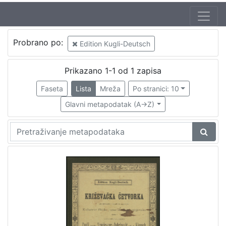
Jezik
Probrano po:
Edition Kugli-Deutsch
hrvatski
1
Prikazano 1-1 od 1 zapisa
Faseta
Lista
Mreža
Po stranici: 10
[
1
Glavni metapodatak (A->Z)
]
Zbirka
Notni zapisi
1
[
1
]