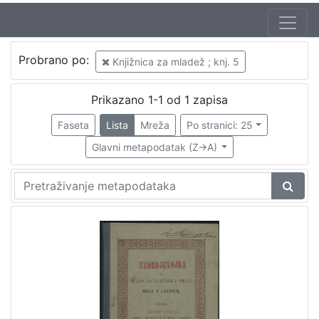
Jezik
Probrano po:
Knjižnica za mladež ; knj. 5
hrvatski
1
Prikazano 1-1 od 1 zapisa
Faseta
Lista
Mreža
Po stranici: 25
[
1
Glavni metapodatak (Z->A)
]
Nakladnička
cjelina
Knjige za djecu i mladež
1
Zagreb na pragu modernog doba
1
[
2