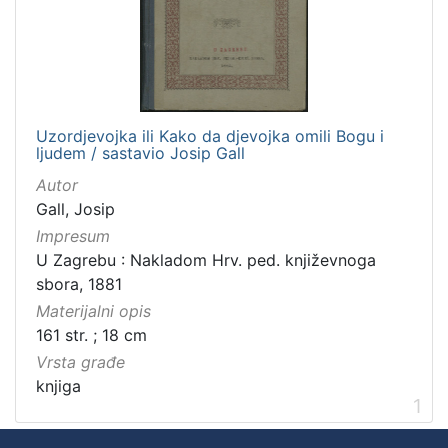
]
Zbirka
Knjige
1
Knjige za djecu i mladež
1
Uzordjevojka ili Kako da djevojka omili Bogu i
ljudem / sastavio Josip Gall
Autor
[
Gall, Josip
2
Impresum
]
U Zagrebu : Nakladom Hrv. ped. književnoga
sbora, 1881
Materijalni opis
161 str. ; 18 cm
Vrsta građe
knjiga
1