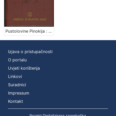
Zbirka
Knjige za djecu i mladež
1
Pustolovine Pinokija : pripoviest o jednome lutku / C. Collodi ; [s talijanskog preveo Vjekoslav Kaleb]
[
1
]
Izjava o pristupačnosti
O portalu
Uvjeti korištenja
Linkovi
Suradnici
Impressum
Kontakt
Projekt Digitalizirana zagrebačka