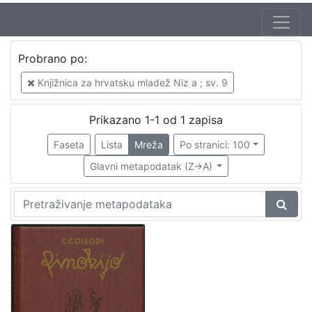
Jezik
Probrano po:
hrvatski
1
Knjižnica za hrvatsku mladež Niz a ; sv. 9
Prikazano 1-1 od 1 zapisa
[
1
Faseta
Lista
Mreža
Po stranici: 100
]
Glavni metapodatak (Z->A)
Nakladnička
cjelina
Knjige za djecu i mladež
1
[
1
]