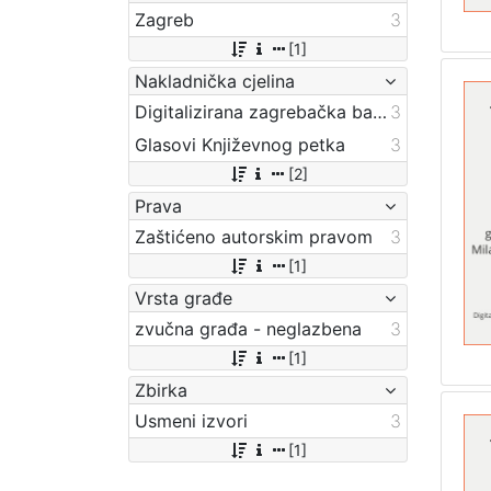
Zagreb
3
[1]
Nakladnička cjelina
Digitalizirana zagrebačka baština
3
Glasovi Književnog petka
3
[2]
Prava
Zaštićeno autorskim pravom
3
[1]
Vrsta građe
zvučna građa - neglazbena
3
[1]
Zbirka
Usmeni izvori
3
[1]