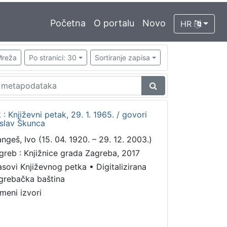
Početna
O portalu
Novo
HR
reža
Po stranici: 30
Sortiranje zapisa
 : Književni petak, 29. 1. 1965. / govori
islav Škunca
angeš, Ivo (15. 04. 1920. – 29. 12. 2003.)
greb : Knjižnice grada Zagreba, 2017
asovi Književnog petka
•
Digitalizirana
grebačka baština
meni izvori