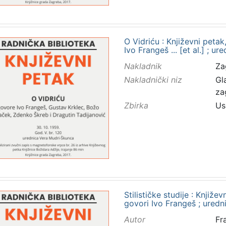
O Vidriću : Književni petak
Ivo Frangeš ... [et al.] ; 
Nakladnik
Za
Nakladnički niz
Gl
za
Zbirka
Us
Stilističke studije : Knjiže
govori Ivo Frangeš ; ured
Autor
Fr