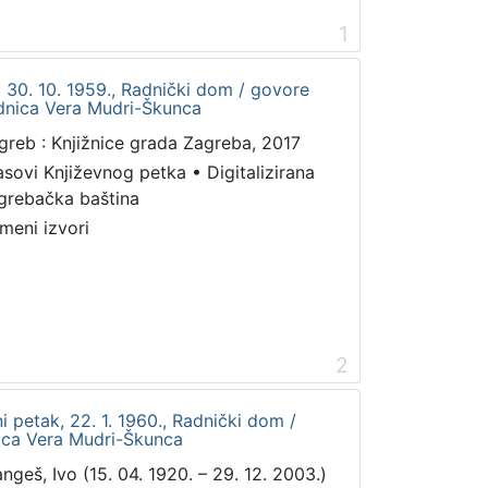
1
, 30. 10. 1959., Radnički dom / govore
urednica Vera Mudri-Škunca
greb : Knjižnice grada Zagreba, 2017
asovi Književnog petka
•
Digitalizirana
grebačka baština
meni izvori
2
vni petak, 22. 1. 1960., Radnički dom /
nica Vera Mudri-Škunca
angeš, Ivo (15. 04. 1920. – 29. 12. 2003.)