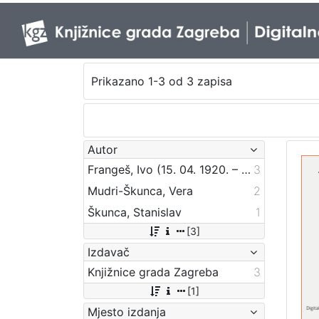
Prikazano 1-3 od 3 zapisa
Autor
Frangeš, Ivo (15. 04. 1920. – 29. 12. 2003.)
3
Mudri-Škunca, Vera
2
Škunca, Stanislav
1
[3]
Izdavač
Knjižnice grada Zagreba
3
[1]
Mjesto izdanja