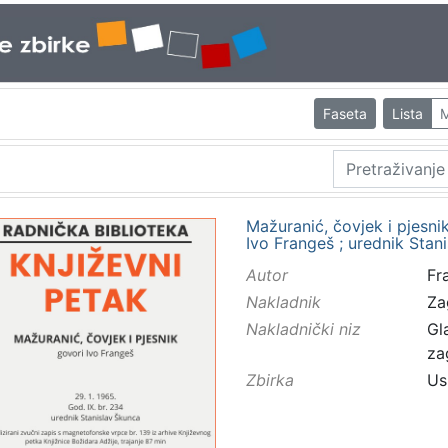
Faseta
Lista
M
Mažuranić, čovjek i pjesnik
Ivo Frangeš ; urednik Stan
Autor
Fr
Nakladnik
Za
Nakladnički niz
Gl
za
Zbirka
Us