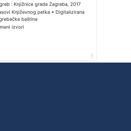
greb : Knjižnice grada Zagreba, 2017
asovi Književnog petka
•
Digitalizirana
grebačka baština
meni izvori
3