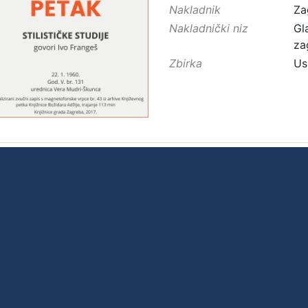
Nakladnik
Za
Nakladnički niz
Gl
za
Zbirka
Us