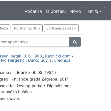
Početna
O portalu
Novo
HR
reža
Po stranici: 30
Sortiranje zapisa
iževni petak, 3. 6. 1960., Radnički dom /
Ivo Hergešić i Darko Suvin ; urednica
ćimović, Branko (9. 03. 1934.)
greb : Knjižnice grada Zagreba, 2017
asovi Književnog petka
•
Digitalizirana
grebačka baština
meni izvori