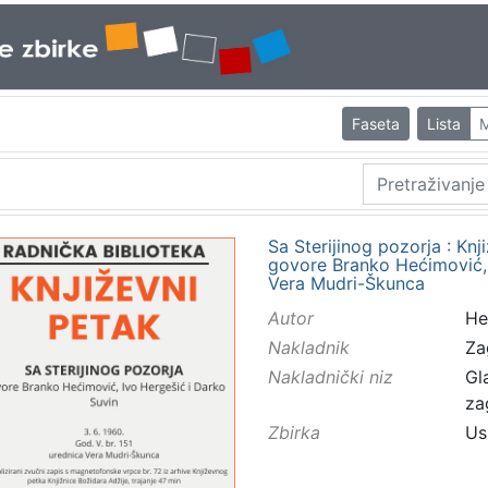
Faseta
Lista
M
Sa Sterijinog pozorja : Knj
govore Branko Hećimović, 
Vera Mudri-Škunca
Autor
He
Nakladnik
Za
Nakladnički niz
Gl
za
Zbirka
Us