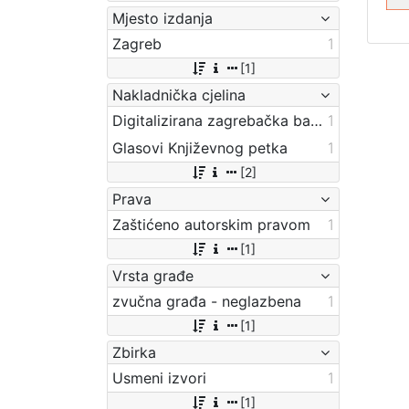
Mjesto izdanja
Zagreb
1
[1]
Nakladnička cjelina
Digitalizirana zagrebačka baština
1
Glasovi Književnog petka
1
[2]
Prava
Zaštićeno autorskim pravom
1
[1]
Vrsta građe
zvučna građa - neglazbena
1
[1]
Zbirka
Usmeni izvori
1
[1]