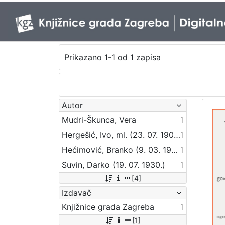
Prikazano 1-1 od 1 zapisa
Autor
Mudri-Škunca, Vera
1
Hergešić, Ivo, ml. (23. 07. 1904. – 29. 12. 1977.)
1
Hećimović, Branko (9. 03. 1934.)
1
Suvin, Darko (19. 07. 1930.)
1
[4]
Izdavač
Knjižnice grada Zagreba
1
[1]