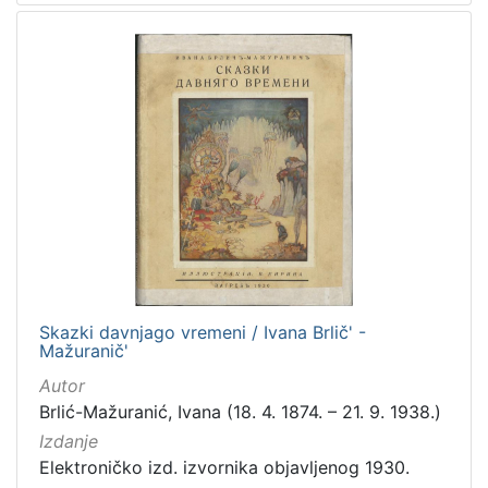
1
]
Nakladnička
cjelina
Digitalizirana zagrebačka baština
2
Knjige za djecu i mladež
2
Ivana Brlić-Mažuranić - Prijevodi
1
[
3
Skazki davnjago vremeni / Ivana Brlič' -
]
Mažuranič'
Prava
Autor
Zaštićeno autorskim pravom
2
Brlić-Mažuranić, Ivana (18. 4. 1874. – 21. 9. 1938.)
Izdanje
Elektroničko izd. izvornika objavljenog 1930.