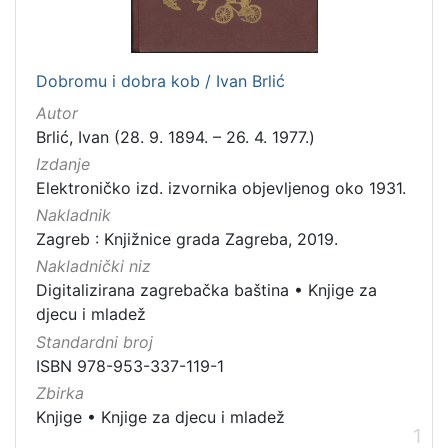
[
1
Dobromu i dobra kob / Ivan Brlić
]
Autor
Jezik
Brlić, Ivan (28. 9. 1894. – 26. 4. 1977.)
ruski
1
Izdanje
Elektroničko izd. izvornika objevljenog oko 1931.
Nakladnik
[
Zagreb : Knjižnice grada Zagreba, 2019.
1
Nakladnički niz
]
Digitalizirana zagrebačka baština
•
Knjige za
Mjesto
djecu i mladež
izdanja
Standardni broj
Zagreb
2
ISBN 978-953-337-119-1
Zbirka
Knjige
•
Knjige za djecu i mladež
1
[