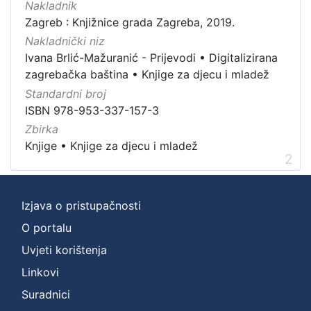
Nakladnik
[
Zagreb : Knjižnice grada Zagreba, 2019.
1
]
Nakladnički niz
Ivana Brlić-Mažuranić - Prijevodi
•
Digitalizirana
Vrsta
zagrebačka baština
•
Knjige za djecu i mladež
građe
Standardni broj
knjiga
2
ISBN 978-953-337-157-3
Zbirka
Knjige
•
Knjige za djecu i mladež
2
[
1
]
Izjava o pristupačnosti
Zbirka
Knjige za djecu i mladež
2
O portalu
Knjige
2
Uvjeti korištenja
Linkovi
Suradnici
[