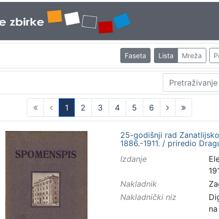
Faseta
Lista
Mreža
P
1
2
3
4
5
6
(current)
25-godišnji rad Zanatlijs
1886.-1911. / priredio Drag
Izdanje
El
191
Nakladnik
Za
Nakladnički niz
Di
na