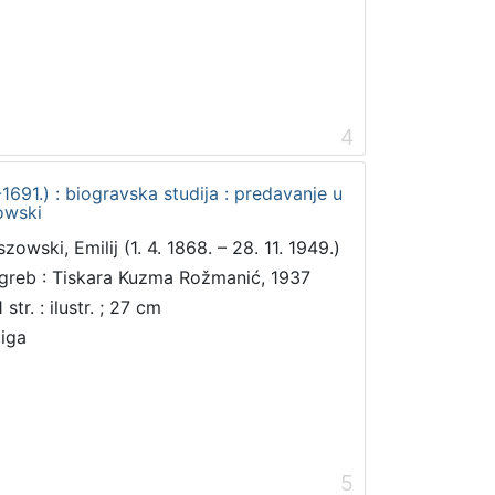
4
1691.) : biogravska studija : predavanje u
zowski
zowski, Emilij (1. 4. 1868. – 28. 11. 1949.)
greb : Tiskara Kuzma Rožmanić, 1937
 str. : ilustr. ; 27 cm
jiga
5