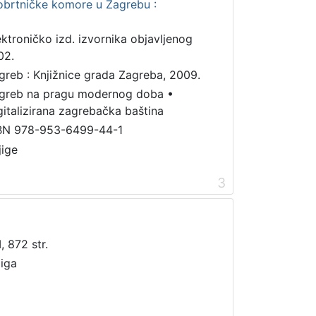
obrtničke komore u Zagrebu :
ektroničko izd. izvornika objavljenog
02.
greb : Knjižnice grada Zagreba, 2009.
greb na pragu modernog doba
•
gitalizirana zagrebačka baština
BN 978-953-6499-44-1
jige
3
I, 872 str.
jiga