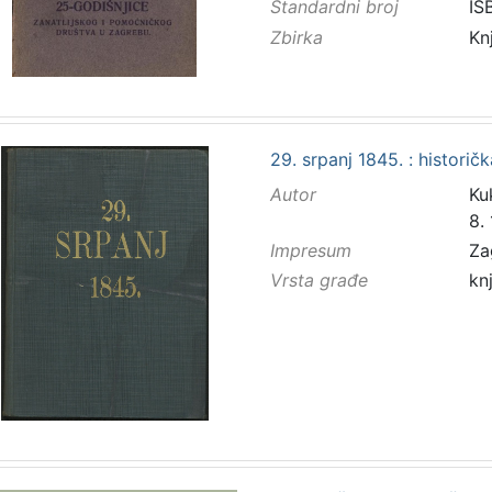
Standardni broj
IS
Zbirka
Kn
29. srpanj 1845. : historič
Autor
Kuk
8.
Impresum
Za
Vrsta građe
kn