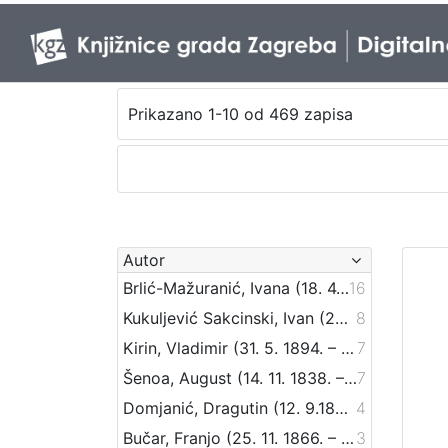
Prikazano 1-10 od 469 zapisa
Autor
Brlić-Mažuranić, Ivana (18. 4. 1874. – 21. 9. 1938.)
16
Kukuljević Sakcinski, Ivan (29. 5. 1816. – 1. 8. 1889.)
8
Kirin, Vladimir (31. 5. 1894. – 5. 10. 1963.)
7
Šenoa, August (14. 11. 1838. – 13. 12. 1881.)
7
Domjanić, Dragutin (12. 9.1875. – 07. 6.1933.)
4
Bučar, Franjo (25. 11. 1866. – 26. 12. 1946.)
3