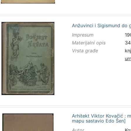
Anžuvinci i Sigismund do g
Impresum
19
Materijalni opis
34
Vrsta građe
kn
ur
Arhitekt Viktor Kovačić : 
mapu sastavio Edo Šen]
Autor
Kov