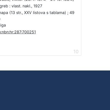
greb : vlast. nakl., 1927
mapa (13 str., XXV listova s tablama) ; 49
m
jiga
n:nbn:hr:287:700251
10