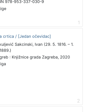
BN 978-953-337-030-9
jige
1
ka crtica / [Jedan očevidac]
uljević Sakcinski, Ivan (29. 5. 1816. – 1.
 1889.)
greb : Knjižnice grada Zagreba, 2020
jiga
2