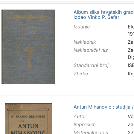
Album slika hrvatskih grad
izdao Vinko P. Šafar
Izdanje
El
19
Nakladnik
Za
Nakladnički niz
Za
Di
Standardni broj
IS
Zbirka
Kn
Antun Mihanović : studija 
Autor
Vo
Impresum
Za
Materijalni opis
27 