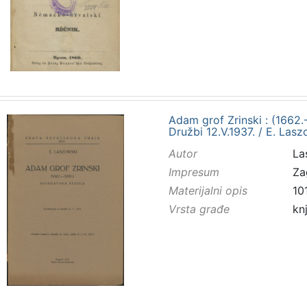
Adam grof Zrinski : (1662.-
Družbi 12.V.1937. / E. Las
Autor
Las
Impresum
Za
Materijalni opis
101
Vrsta građe
kn