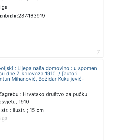
jiga
n:nbn:hr:287:163919
7
oljski : Lijepa naša domovino : u spomen
u dne 7. kolovoza 1910. / [autori
ntun Mihanović, Božidar Kukuljević-
Zagrebu : Hrvatsko društvo za pučku
osvjetu, 1910
str. : ilustr. ; 15 cm
jiga