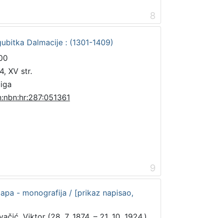
8
ubitka Dalmacije : (1301-1409)
00
4, XV str.
jiga
n:nbn:hr:287:051361
9
mapa - monografija / [prikaz napisao,
ačić, Viktor (28. 7. 1874. – 21. 10. 1924.)