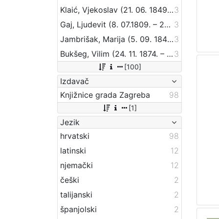
Klaić, Vjekoslav (21. 06. 1849. – 01. 07. 1928.)
3
Gaj, Ljudevit (8. 07.1809. – 20. 04.1872.)
3
Jambrišak, Marija (5. 09. 1847 – 23. 01. 1937)
3
Bukšeg, Vilim (24. 11. 1874. – 1. 03. 1924.)
3
[100]
Izdavač
Knjižnice grada Zagreba
98
[1]
Jezik
hrvatski
98
latinski
12
njemački
12
češki
2
talijanski
2
španjolski
2