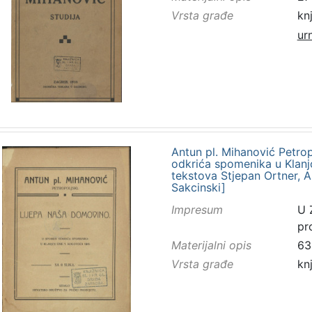
Vrsta građe
kn
ur
Antun pl. Mihanović Petrop
odkrića spomenika u Klanjc
tekstova Stjepan Ortner, A
Sakcinski]
Impresum
U 
pr
Materijalni opis
63 
Vrsta građe
kn