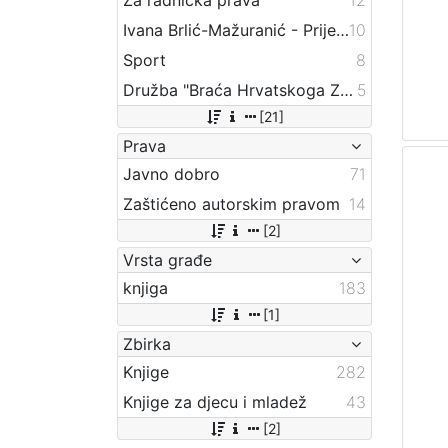
Ivana Brlić-Mažuranić - Prijevodi
10
Sport
8
Družba "Braća Hrvatskoga Zmaja"
5
[21]
Prava
Javno dobro
71
Zaštićeno autorskim pravom
14
[2]
Vrsta građe
knjiga
183
[1]
Zbirka
Knjige
282
Knjige za djecu i mladež
43
[2]