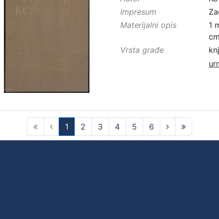
Impresum
Za
Materijalni opis
1 
c
Vrsta građe
kn
ur
1
2
3
4
5
6
(current)