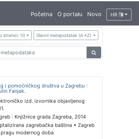
Početna
O portalu
Novo
HR
o stranici: 10
Glavni metapodatak (A->Z)
kog i pomoćničkog društva u Zagrebu :
utin Fanjak.
ektroničko izd. izvornika objavljenog
1.
greb : Knjižnice grada Zagreba, 2014
gitalizirana zagrebačka baština
•
Zagreb
 pragu modernog doba