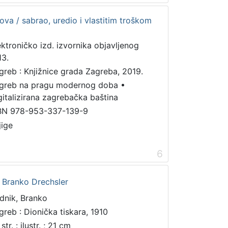
ova / sabrao, uredio i vlastitim troškom
ektroničko izd. izvornika objavljenog
13.
greb : Knjižnice grada Zagreba, 2019.
greb na pragu modernog doba
•
gitalizirana zagrebačka baština
BN 978-953-337-139-9
jige
6
/ Branko Drechsler
dnik, Branko
greb : Dionička tiskara, 1910
str. : ilustr. ; 21 cm