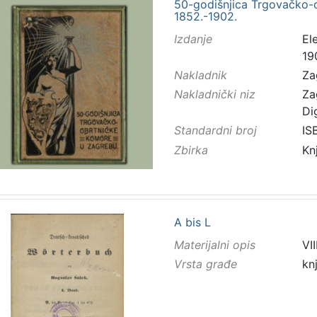
50-godišnjica Trgovačko-
1852.-1902.
Izdanje
El
19
Nakladnik
Za
Nakladnički niz
Za
Di
Standardni broj
IS
Zbirka
Kn
A bis L
Materijalni opis
VII
Vrsta građe
kn