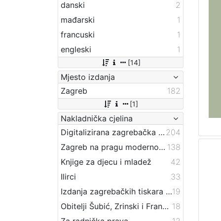
danski
2
mađarski
1
francuski
1
engleski
1
[14]
Mjesto izdanja
Zagreb
182
[1]
Nakladnička cjelina
Digitalizirana zagrebačka baština
204
Zagreb na pragu modernog doba
138
Knjige za djecu i mladež
42
Ilirci
33
Izdanja zagrebačkih tiskara 17. i 18. stoljeća
19
Obitelji Šubić, Zrinski i Frankopan
18
Za radnička prava
12