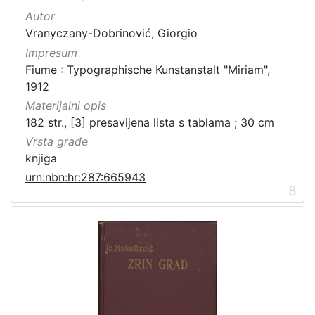
Autor
Vranyczany-Dobrinović, Giorgio
Impresum
Fiume : Typographische Kunstanstalt "Miriam",
1912
Materijalni opis
182 str., [3] presavijena lista s tablama ; 30 cm
Vrsta građe
knjiga
urn:nbn:hr:287:665943
8