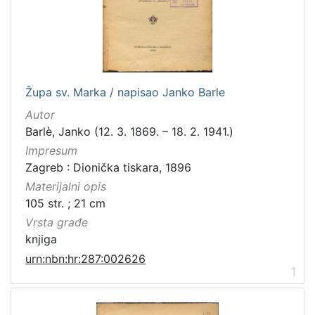
[
1
0
0
]
Izdavač
Župa sv. Marka / napisao Janko Barle
Knjižnice grada Zagreba
98
Autor
Barlè, Janko (12. 3. 1869. – 18. 2. 1941.)
Impresum
Zagreb : Dionička tiskara, 1896
[
1
Materijalni opis
]
105 str. ; 21 cm
Jezik
Vrsta građe
hrvatski
98
knjiga
latinski
12
urn:nbn:hr:287:002626
1
njemački
12
danski
2