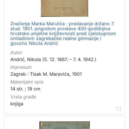
Značenje Marka Marulića : predavanje držano 7.
stud. 1901. prigodom proslave 400-godišnjice
hrvatske umjetne književnosti pred cjelokupnom
omladinom zagrebačke realne gimnazije /
govorio Nikola Andrić
Autor
Andrić, Nikola (5. 12. 1867. – 7. 4. 1942.)
Impresum
Zagreb : Tisak M. Maravića, 1901
Materijalni opis
14 str. ; 19 cm
Vrsta građe
knjiga
13