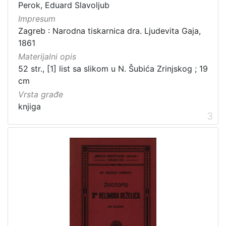
Perok, Eduard Slavoljub
Impresum
Zagreb : Narodna tiskarnica dra. Ljudevita Gaja,
[
1861
2
Materijalni opis
1
]
52 str., [1] list sa slikom u N. Šubića Zrinjskog ; 19
cm
Prava
Vrsta građe
Javno dobro
71
knjiga
Zaštićeno autorskim pravom
14
3
[
2
]
Vrsta
građe
knjiga
183