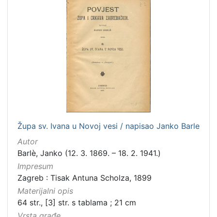
češki
2
talijanski
2
španjolski
2
francuski
1
engleski
1
švedski
1
[
Župa sv. Ivana u Novoj vesi / napisao Janko Barle
1
4
Autor
]
Barlè, Janko (12. 3. 1869. – 18. 2. 1941.)
Mjesto
Impresum
izdanja
Zagreb : Tisak Antuna Scholza, 1899
Zagreb
182
Materijalni opis
64 str., [3] str. s tablama ; 21 cm
Vrsta građe