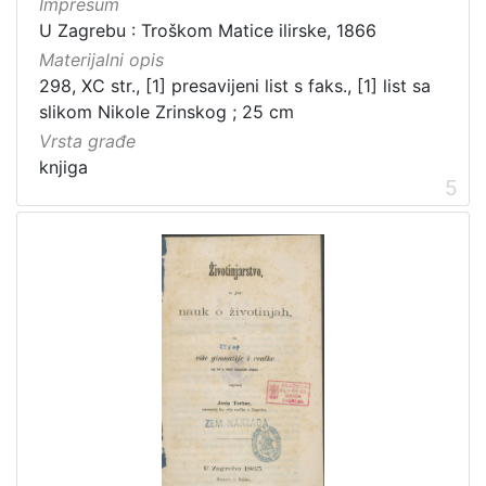
Impresum
U Zagrebu : Troškom Matice ilirske, 1866
Materijalni opis
298, XC str., [1] presavijeni list s faks., [1] list sa
slikom Nikole Zrinskog ; 25 cm
Vrsta građe
knjiga
5