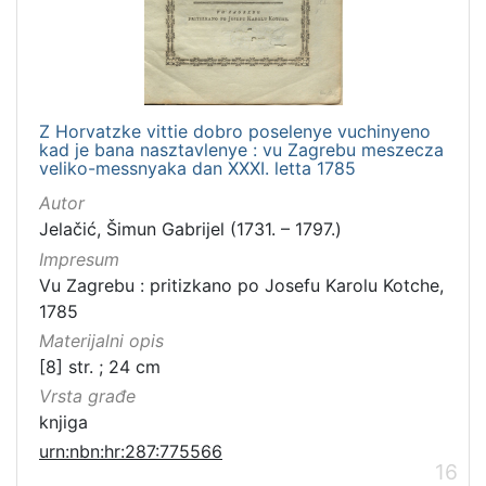
Z Horvatzke vittie dobro poselenye vuchinyeno
kad je bana nasztavlenye : vu Zagrebu meszecza
veliko-messnyaka dan XXXI. letta 1785
Autor
Jelačić, Šimun Gabrijel (1731. – 1797.)
Impresum
Vu Zagrebu : pritizkano po Josefu Karolu Kotche,
1785
Materijalni opis
[8] str. ; 24 cm
Vrsta građe
knjiga
urn:nbn:hr:287:775566
16