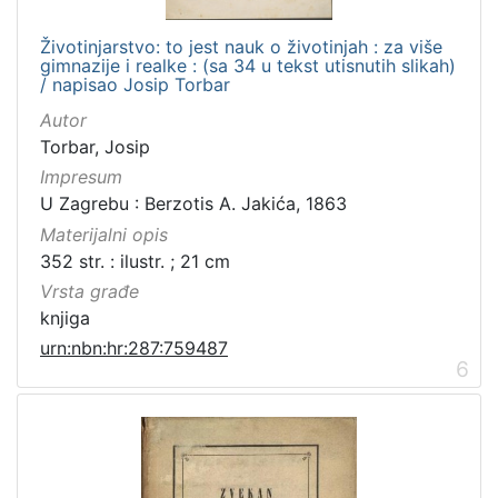
Životinjarstvo: to jest nauk o životinjah : za više
gimnazije i realke : (sa 34 u tekst utisnutih slikah)
/ napisao Josip Torbar
Autor
Torbar, Josip
Impresum
U Zagrebu : Berzotis A. Jakića, 1863
Materijalni opis
352 str. : ilustr. ; 21 cm
Vrsta građe
knjiga
urn:nbn:hr:287:759487
6