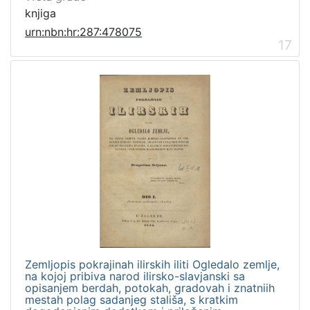
knjiga
urn:nbn:hr:287:478075
17
Zemljopis pokrajinah ilirskih iliti Ogledalo zemlje,
na kojoj pribiva narod ilirsko-slavjanski sa
opisanjem berdah, potokah, gradovah i znatniih
mestah polag sadanjeg stališa, s kratkim