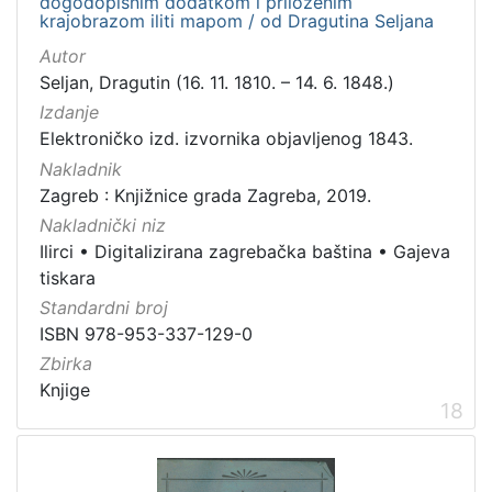
dogodopisnim dodatkom i priloženim
krajobrazom iliti mapom / od Dragutina Seljana
Autor
Seljan, Dragutin (16. 11. 1810. – 14. 6. 1848.)
Izdanje
Elektroničko izd. izvornika objavljenog 1843.
Nakladnik
Zagreb : Knjižnice grada Zagreba, 2019.
Nakladnički niz
Ilirci
•
Digitalizirana zagrebačka baština
•
Gajeva
tiskara
Standardni broj
ISBN 978-953-337-129-0
Zbirka
Knjige
18