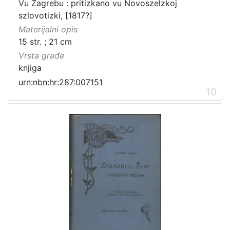
Vu Zagrebu : pritizkano vu Novoszelzkoj
szlovotizki, [1817?]
Materijalni opis
15 str. ; 21 cm
Vrsta građe
knjiga
urn:nbn:hr:287:007151
10