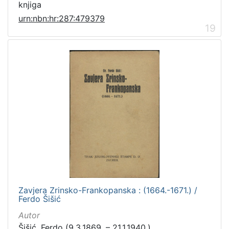
knjiga
urn:nbn:hr:287:479379
19
Zavjera Zrinsko-Frankopanska : (1664.-1671.) /
Ferdo Šišić
Autor
Šišić, Ferdo (9.3.1869. – 21.1.1940.)