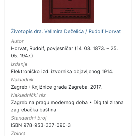
[
1
Životopis dra. Velimira Deželića / Rudolf Horvat
]
Autor
Zbirka
Horvat, Rudolf, povjesničar (14. 03. 1873. – 25.
Knjige
282
05. 1947.)
Knjige za djecu i mladež
43
Izdanje
Elektroničko izd. izvornika objavljenog 1914.
Nakladnik
Zagreb : Knjižnice grada Zagreba, 2017.
[
Nakladnički niz
2
]
Zagreb na pragu modernog doba
•
Digitalizirana
zagrebačka baština
Standardni broj
ISBN 978-953-337-090-3
Zbirka