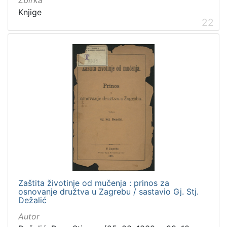
Zbirka
Knjige
22
Zaštita životinje od mučenja : prinos za
osnovanje družtva u Zagrebu / sastavio Gj. Stj.
Dežalić
Autor