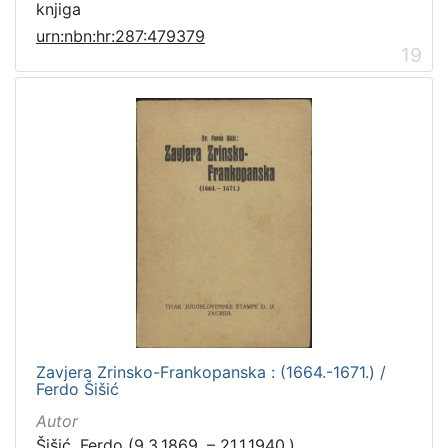
knjiga
urn:nbn:hr:287:479379
19
Zavjera Zrinsko-Frankopanska : (1664.-1671.) /
Ferdo Šišić
Autor
Šišić, Ferdo (9.3.1869. – 21.1.1940.)