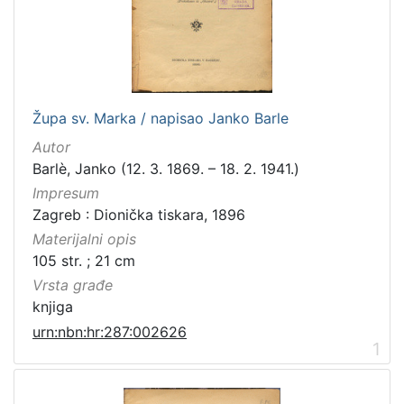
[
1
0
0
]
Izdavač
Župa sv. Marka / napisao Janko Barle
Knjižnice grada Zagreba
98
Autor
Barlè, Janko (12. 3. 1869. – 18. 2. 1941.)
Impresum
Zagreb : Dionička tiskara, 1896
[
1
Materijalni opis
]
105 str. ; 21 cm
Jezik
Vrsta građe
hrvatski
98
knjiga
latinski
12
urn:nbn:hr:287:002626
1
njemački
12
danski
2