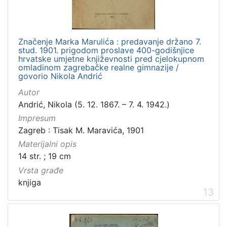
Značenje Marka Marulića : predavanje držano 7.
stud. 1901. prigodom proslave 400-godišnjice
hrvatske umjetne književnosti pred cjelokupnom
omladinom zagrebačke realne gimnazije /
govorio Nikola Andrić
Autor
Andrić, Nikola (5. 12. 1867. – 7. 4. 1942.)
Impresum
Zagreb : Tisak M. Maravića, 1901
Materijalni opis
14 str. ; 19 cm
Vrsta građe
knjiga
13