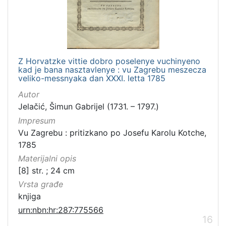
Z Horvatzke vittie dobro poselenye vuchinyeno
kad je bana nasztavlenye : vu Zagrebu meszecza
veliko-messnyaka dan XXXI. letta 1785
Autor
Jelačić, Šimun Gabrijel (1731. – 1797.)
Impresum
Vu Zagrebu : pritizkano po Josefu Karolu Kotche,
1785
Materijalni opis
[8] str. ; 24 cm
Vrsta građe
knjiga
urn:nbn:hr:287:775566
16