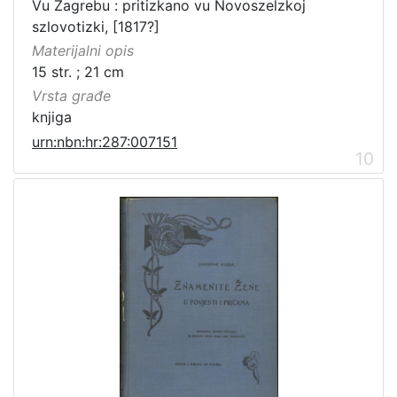
Vu Zagrebu : pritizkano vu Novoszelzkoj
szlovotizki, [1817?]
Materijalni opis
15 str. ; 21 cm
Vrsta građe
knjiga
urn:nbn:hr:287:007151
10