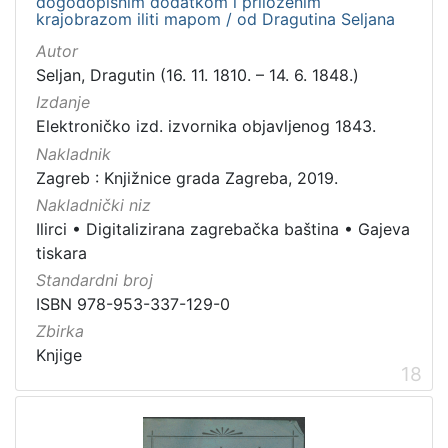
dogodopisnim dodatkom i priloženim
krajobrazom iliti mapom / od Dragutina Seljana
Autor
Seljan, Dragutin (16. 11. 1810. – 14. 6. 1848.)
Izdanje
Elektroničko izd. izvornika objavljenog 1843.
Nakladnik
Zagreb : Knjižnice grada Zagreba, 2019.
Nakladnički niz
Ilirci
•
Digitalizirana zagrebačka baština
•
Gajeva
tiskara
Standardni broj
ISBN 978-953-337-129-0
Zbirka
Knjige
18