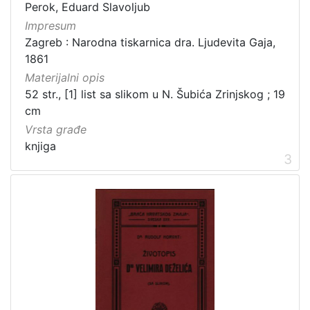
Perok, Eduard Slavoljub
Impresum
Zagreb : Narodna tiskarnica dra. Ljudevita Gaja,
[
1861
2
Materijalni opis
1
]
52 str., [1] list sa slikom u N. Šubića Zrinjskog ; 19
cm
Prava
Vrsta građe
Javno dobro
71
knjiga
Zaštićeno autorskim pravom
14
3
[
2
]
Vrsta
građe
knjiga
183