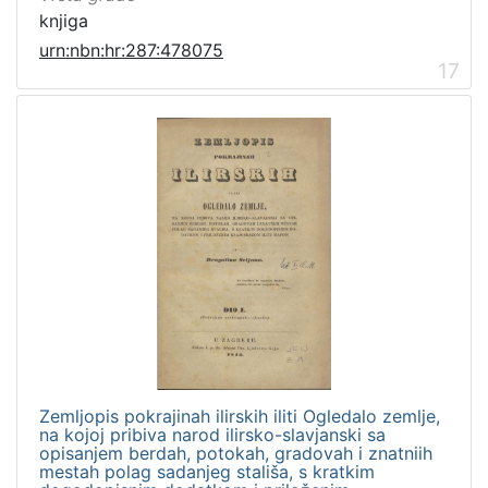
knjiga
urn:nbn:hr:287:478075
17
Zemljopis pokrajinah ilirskih iliti Ogledalo zemlje,
na kojoj pribiva narod ilirsko-slavjanski sa
opisanjem berdah, potokah, gradovah i znatniih
mestah polag sadanjeg stališa, s kratkim