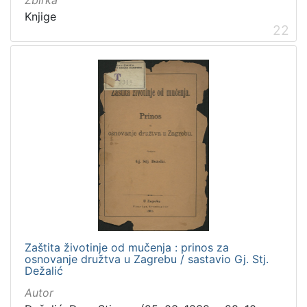
Zbirka
Knjige
22
Zaštita životinje od mučenja : prinos za
osnovanje družtva u Zagrebu / sastavio Gj. Stj.
Dežalić
Autor