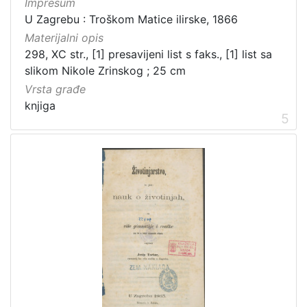
Impresum
U Zagrebu : Troškom Matice ilirske, 1866
Materijalni opis
298, XC str., [1] presavijeni list s faks., [1] list sa
slikom Nikole Zrinskog ; 25 cm
Vrsta građe
knjiga
5