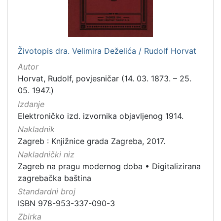
[
1
Životopis dra. Velimira Deželića / Rudolf Horvat
]
Autor
Zbirka
Horvat, Rudolf, povjesničar (14. 03. 1873. – 25.
Knjige
282
05. 1947.)
Knjige za djecu i mladež
43
Izdanje
Elektroničko izd. izvornika objavljenog 1914.
Nakladnik
Zagreb : Knjižnice grada Zagreba, 2017.
[
Nakladnički niz
2
]
Zagreb na pragu modernog doba
•
Digitalizirana
zagrebačka baština
Standardni broj
ISBN 978-953-337-090-3
Zbirka