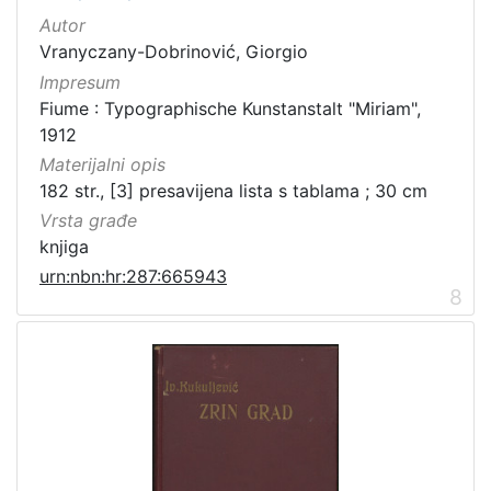
Autor
Vranyczany-Dobrinović, Giorgio
Impresum
Fiume : Typographische Kunstanstalt "Miriam",
1912
Materijalni opis
182 str., [3] presavijena lista s tablama ; 30 cm
Vrsta građe
knjiga
urn:nbn:hr:287:665943
8