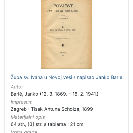
češki
2
talijanski
2
španjolski
2
francuski
1
engleski
1
švedski
1
[
Župa sv. Ivana u Novoj vesi / napisao Janko Barle
1
4
Autor
]
Barlè, Janko (12. 3. 1869. – 18. 2. 1941.)
Mjesto
Impresum
izdanja
Zagreb : Tisak Antuna Scholza, 1899
Zagreb
182
Materijalni opis
64 str., [3] str. s tablama ; 21 cm
Vrsta građe