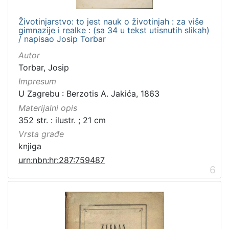
Životinjarstvo: to jest nauk o životinjah : za više
gimnazije i realke : (sa 34 u tekst utisnutih slikah)
/ napisao Josip Torbar
Autor
Torbar, Josip
Impresum
U Zagrebu : Berzotis A. Jakića, 1863
Materijalni opis
352 str. : ilustr. ; 21 cm
Vrsta građe
knjiga
urn:nbn:hr:287:759487
6