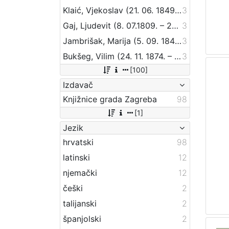
Klaić, Vjekoslav (21. 06. 1849. – 01. 07. 1928.)
3
Gaj, Ljudevit (8. 07.1809. – 20. 04.1872.)
3
Jambrišak, Marija (5. 09. 1847 – 23. 01. 1937)
3
Bukšeg, Vilim (24. 11. 1874. – 1. 03. 1924.)
3
[100]
Izdavač
Knjižnice grada Zagreba
98
[1]
Jezik
hrvatski
98
latinski
12
njemački
12
češki
2
talijanski
2
španjolski
2