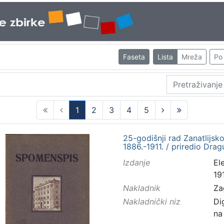
Faseta
Lista
Mreža
Po 
1
2
3
4
5
(current)
25-godišnji rad Zanatlijs
1886.-1911. / priredio Drag
Izdanje
El
191
Nakladnik
Za
Nakladnički niz
Di
na