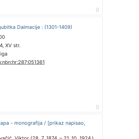
8
ubitka Dalmacije : (1301-1409)
00
4, XV str.
jiga
n:nbn:hr:287:051361
9
mapa - monografija / [prikaz napisao,
ačić, Viktor (28. 7. 1874. – 21. 10. 1924.)