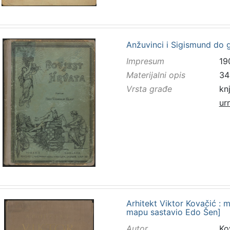
Anžuvinci i Sigismund do g
Impresum
19
Materijalni opis
34
Vrsta građe
kn
ur
Arhitekt Viktor Kovačić : 
mapu sastavio Edo Šen]
Autor
Kov