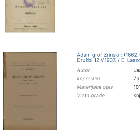
Adam grof Zrinski : (1662.-
Družbi 12.V.1937. / E. Las
Autor
Las
Impresum
Za
Materijalni opis
101
Vrsta građe
kn