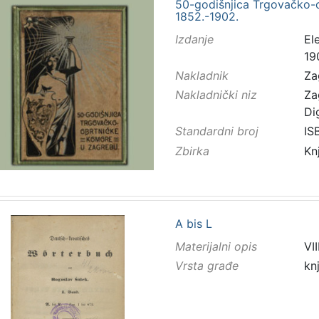
50-godišnjica Trgovačko-
1852.-1902.
Izdanje
El
19
Nakladnik
Za
Nakladnički niz
Za
Di
Standardni broj
IS
Zbirka
Kn
A bis L
Materijalni opis
VII
Vrsta građe
kn