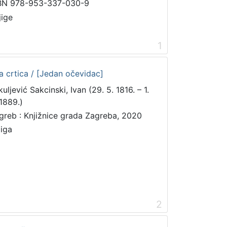
BN 978-953-337-030-9
jige
1
ka crtica / [Jedan očevidac]
uljević Sakcinski, Ivan (29. 5. 1816. – 1.
 1889.)
greb : Knjižnice grada Zagreba, 2020
jiga
2