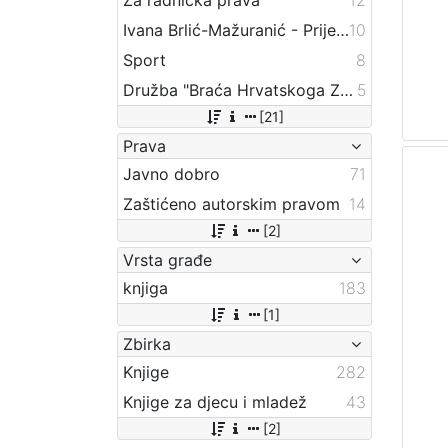
Ivana Brlić-Mažuranić - Prijevodi
10
Sport
8
Družba "Braća Hrvatskoga Zmaja"
5
[21]
Prava
Javno dobro
71
Zaštićeno autorskim pravom
14
[2]
Vrsta građe
knjiga
183
[1]
Zbirka
Knjige
282
Knjige za djecu i mladež
43
[2]