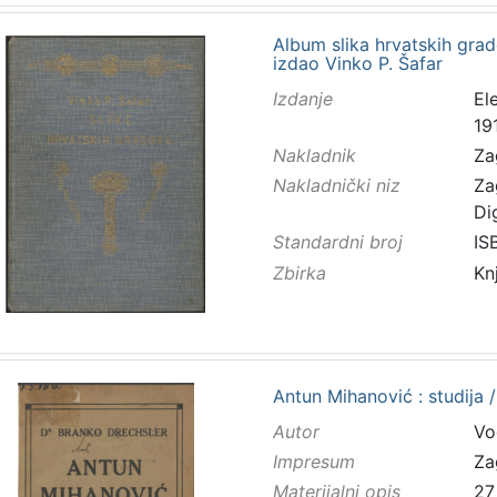
Album slika hrvatskih grad
izdao Vinko P. Šafar
Izdanje
El
19
Nakladnik
Za
Nakladnički niz
Za
Di
Standardni broj
IS
Zbirka
Kn
Antun Mihanović : studija 
Autor
Vo
Impresum
Za
Materijalni opis
27 