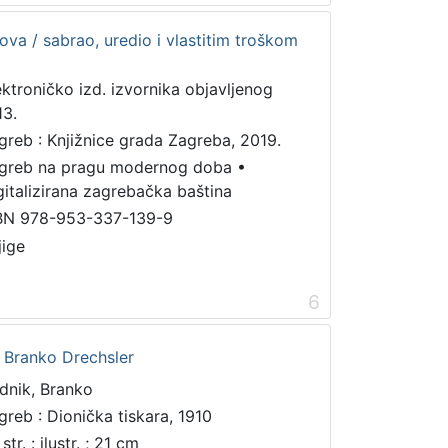
ova / sabrao, uredio i vlastitim troškom
ektroničko izd. izvornika objavljenog
13.
greb : Knjižnice grada Zagreba, 2019.
greb na pragu modernog doba
•
gitalizirana zagrebačka baština
BN 978-953-337-139-9
jige
6
/ Branko Drechsler
dnik, Branko
greb : Dionička tiskara, 1910
str. : ilustr. ; 21 cm