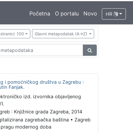
Početna
O portalu
Novo
HR
stranici: 100
Glavni metapodatak (A->Z)
kog i pomoćničkog društva u Zagrebu :
utin Fanjak.
ektroničko izd. izvornika objavljenog
1.
greb : Knjižnice grada Zagreba, 2014
gitalizirana zagrebačka baština
•
Zagreb
 pragu modernog doba