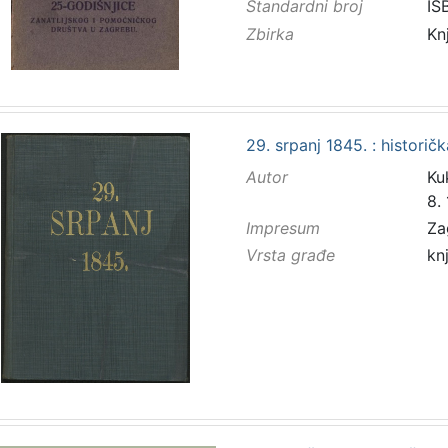
Standardni broj
IS
Zbirka
Kn
29. srpanj 1845. : historič
Autor
Kuk
8.
Impresum
Za
Vrsta građe
kn