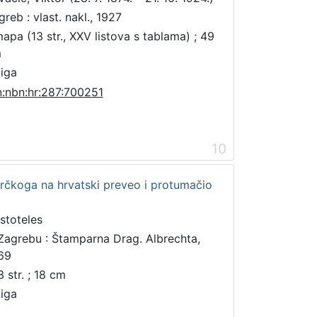
greb : vlast. nakl., 1927
mapa (13 str., XXV listova s tablama) ; 49
m
jiga
n:nbn:hr:287:700251
10
grčkoga na hrvatski preveo i protumačio
istoteles
Zagrebu : Štamparna Drag. Albrechta,
69
3 str. ; 18 cm
jiga