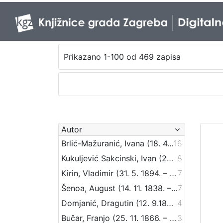
Prikazano 1-100 od 469 zapisa
Autor
Brlić-Mažuranić, Ivana (18. 4. 1874. – 21. 9. 1938.)
16
Kukuljević Sakcinski, Ivan (29. 5. 1816. – 1. 8. 1889.)
8
Kirin, Vladimir (31. 5. 1894. – 5. 10. 1963.)
7
Šenoa, August (14. 11. 1838. – 13. 12. 1881.)
7
Domjanić, Dragutin (12. 9.1875. – 07. 6.1933.)
4
Bučar, Franjo (25. 11. 1866. – 26. 12. 1946.)
3