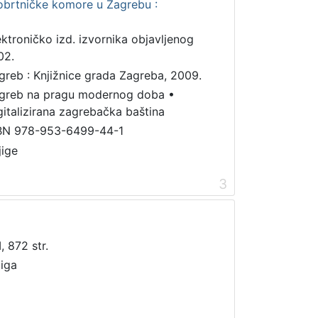
obrtničke komore u Zagrebu :
ektroničko izd. izvornika objavljenog
02.
greb : Knjižnice grada Zagreba, 2009.
greb na pragu modernog doba
•
gitalizirana zagrebačka baština
BN 978-953-6499-44-1
jige
3
I, 872 str.
jiga