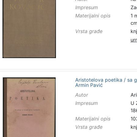
Impresum
Za
Materijalni opis
1 
c
Vrsta građe
kn
ur
Aristotelova poetika / sa 
Armin Pavić
Autor
Ar
Impresum
U 
18
Materijalni opis
10
Vrsta građe
kn