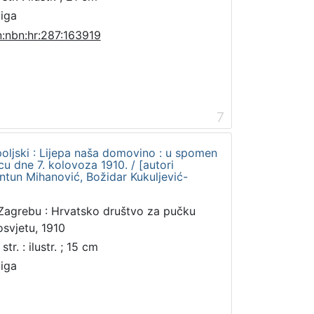
jiga
n:nbn:hr:287:163919
7
oljski : Lijepa naša domovino : u spomen
u dne 7. kolovoza 1910. / [autori
ntun Mihanović, Božidar Kukuljević-
Zagrebu : Hrvatsko društvo za pučku
osvjetu, 1910
str. : ilustr. ; 15 cm
jiga