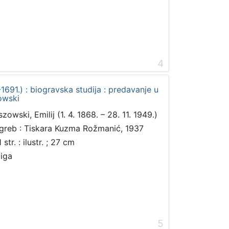
4
1691.) : biogravska studija : predavanje u
zowski
zowski, Emilij (1. 4. 1868. – 28. 11. 1949.)
greb : Tiskara Kuzma Rožmanić, 1937
 str. : ilustr. ; 27 cm
jiga
5