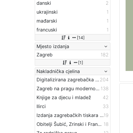
danski
2
ukrajinski
1
mađarski
1
francuski
1
[14]
Mjesto izdanja
Zagreb
182
[1]
Nakladnička cjelina
Digitalizirana zagrebačka baština
204
Zagreb na pragu modernog doba
138
Knjige za djecu i mladež
42
Ilirci
33
Izdanja zagrebačkih tiskara 17. i 18. stoljeća
19
Obitelji Šubić, Zrinski i Frankopan
18
Za radnička prava
12