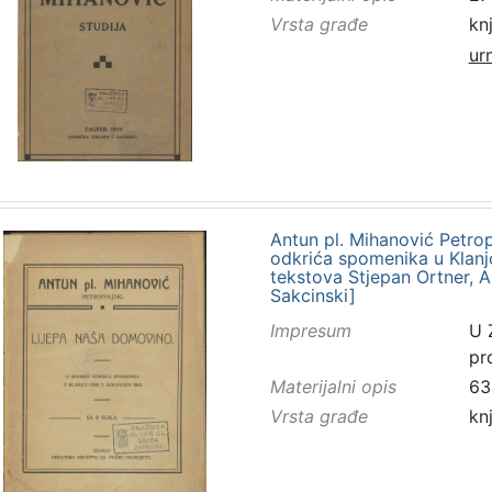
Vrsta građe
kn
ur
Antun pl. Mihanović Petrop
odkrića spomenika u Klanjc
tekstova Stjepan Ortner, A
Sakcinski]
Impresum
U 
pr
Materijalni opis
63 
Vrsta građe
kn