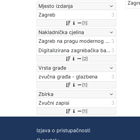
Mjesto izdanja
Zagreb
3
[1]
Nakladnička cjelina
Zagreb na pragu modernog doba
3
Digitalizirana zagrebačka baština
3
[2]
Vrsta građe
zvučna građa - glazbena
3
[1]
Zbirka
Zvučni zapisi
3
[1]
Izjava o pristupačnosti