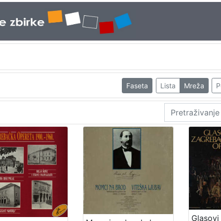
Faseta
Lista
Mreža
P