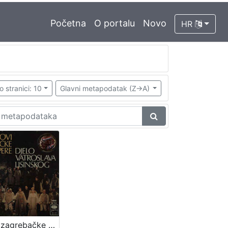
Početna
O portalu
Novo
HR
o stranici: 10
Glavni metapodatak (Z->A)
Glasovi zagrebačke opere. Djelo Vatroslava Lisinskog : ulomci / izvode solisti, mješoviti zbor i orkestar Opere Hrvatskog narodnog kazališta u Zagrebu ; dirigent Nikša Bareza