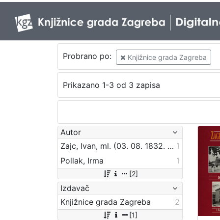
Probrano po:
Knjižnice grada Zagreba
Prikazano 1-3 od 3 zapisa
Autor
Zajc, Ivan, ml. (03. 08. 1832. – 16. 12. 1914.)
1
Pollak, Irma
1
[2]
Izdavač
Knjižnice grada Zagreba
2
[1]