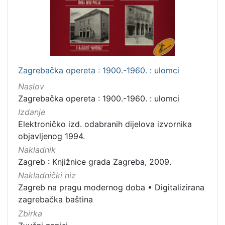
Mjesto
izdanja
Zagreb
3
Zagrebačka opereta : 1900.-1960. : ulomci
[
Naslov
1
Zagrebačka opereta : 1900.-1960. : ulomci
]
Izdanje
Nakladnička
Elektroničko izd. odabranih dijelova izvornika
cjelina
objavljenog 1994.
Zagreb na pragu modernog doba
3
Nakladnik
Digitalizirana zagrebačka baština
3
Zagreb : Knjižnice grada Zagreba, 2009.
Nakladnički niz
Zagreb na pragu modernog doba
•
Digitalizirana
zagrebačka baština
[
Zbirka
2