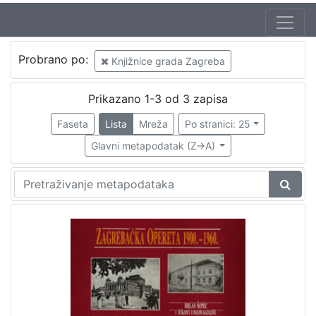
Autor
Probrano po:
Knjižnice grada Zagreba
Zajc, Ivan, ml. (03. 08. 1832. – 16. 12. 1914.)
1
Pollak, Irma
1
Prikazano 1-3 od 3 zapisa
Faseta
Lista
Mreža
Po stranici: 25
Glavni metapodatak (Z->A)
[
2
]
Izdavač
Knjižnice grada Zagreba
2
[
1
]