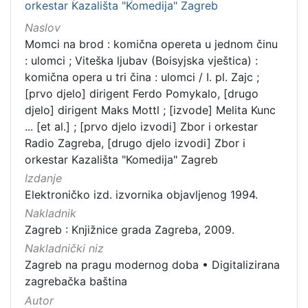
orkestar Kazališta "Komedija" Zagreb
Naslov
Momci na brod : komična opereta u jednom činu
: ulomci ; Viteška ljubav (Boisyjska vještica) :
komična opera u tri čina : ulomci / I. pl. Zajc ;
[prvo djelo] dirigent Ferdo Pomykalo, [drugo
djelo] dirigent Maks Mottl ; [izvode] Melita Kunc
... [et al.] ; [prvo djelo izvodi] Zbor i orkestar
Radio Zagreba, [drugo djelo izvodi] Zbor i
orkestar Kazališta "Komedija" Zagreb
Izdanje
Elektroničko izd. izvornika objavljenog 1994.
Nakladnik
Zagreb : Knjižnice grada Zagreba, 2009.
Nakladnički niz
Zagreb na pragu modernog doba
•
Digitalizirana
zagrebačka baština
Autor