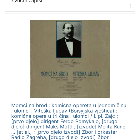
Zvučni zapisi
]
1
Vrsta
građe
zvučna građa - glazbena
3
[
1
]
Zbirka
Zvučni zapisi
3
Momci na brod : komična opereta u jednom činu
: ulomci ; Viteška ljubav (Boisyjska vještica) :
[
komična opera u tri čina : ulomci / I. pl. Zajc ;
1
[prvo djelo] dirigent Ferdo Pomykalo, [drugo
djelo] dirigent Maks Mottl ; [izvode] Melita Kunc
]
... [et al.] ; [prvo djelo izvodi] Zbor i orkestar
Radio Zagreba, [drugo djelo izvodi] Zbor i