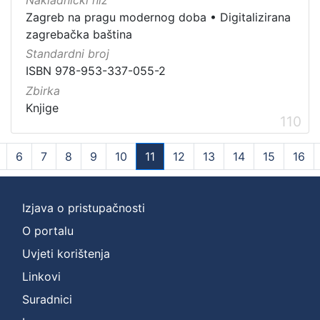
Nakladnički niz
Zagreb na pragu modernog doba
•
Digitalizirana
zagrebačka baština
Standardni broj
ISBN 978-953-337-055-2
Zbirka
Knjige
110
6
7
8
9
10
11
12
13
14
15
16
(current)
Izjava o pristupačnosti
O portalu
Uvjeti korištenja
Linkovi
Suradnici