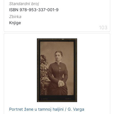
dopisnica
4
Standardni broj
zvučna građa - glazbena
3
ISBN 978-953-337-001-9
kartografska građa
2
Zbirka
Knjige
103
[
1
1
]
Zbirka
Knjige
139
Grafička građa
122
Sitni tisak
30
Notni zapisi
27
Knjige za djecu i mladež
24
Serijske publikacije
23
Portret žene u tamnoj haljini / G. Varga