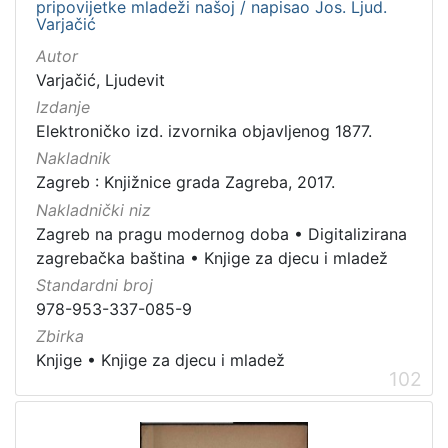
pripovijetke mladeži našoj / napisao Jos. Ljud.
Varjačić
Zagrebačke razglednice
49
Portretne fotografije
43
Autor
Varjačić, Ljudevit
Knjige za djecu i mladež
24
Izdanje
Sport
11
Elektroničko izd. izvornika objavljenog 1877.
Zagrebačke fotografije
11
Nakladnik
Propisi Gradskog poglavarstva
6
Zagreb : Knjižnice grada Zagreba, 2017.
Zagrebački potres
4
Nakladnički niz
Zagreb na pragu modernog doba
•
Digitalizirana
Hrvatsko narodno kazalište
3
zagrebačka baština
•
Knjige za djecu i mladež
Standardni broj
978-953-337-085-9
[
Zbirka
1
Knjige
•
Knjige za djecu i mladež
5
102
]
Prava
Javno dobro
162