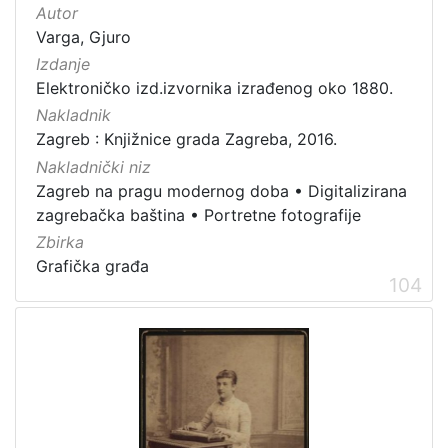
Zvučni zapisi
3
Autor
Rukopisi
3
Varga, Gjuro
Izdanje
Kartografska građa
2
Elektroničko izd.izvornika izrađenog oko 1880.
Razglednice
1
Nakladnik
Zagreb : Knjižnice grada Zagreba, 2016.
Nakladnički niz
[
Zagreb na pragu modernog doba
•
Digitalizirana
1
zagrebačka baština
•
Portretne fotografije
0
Zbirka
]
Grafička građa
104