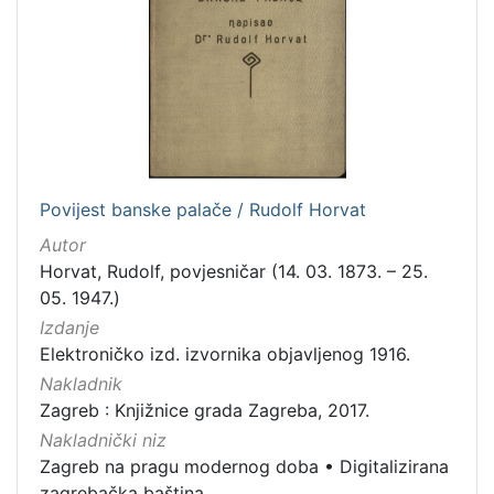
[
7
9
]
Izdavač
Knjižnice grada Zagreba
179
Povijest banske palače / Rudolf Horvat
[
Autor
1
Horvat, Rudolf, povjesničar (14. 03. 1873. – 25.
]
05. 1947.)
Jezik
Izdanje
hrvatski
62
Elektroničko izd. izvornika objavljenog 1916.
njemački
43
Nakladnik
Zagreb : Knjižnice grada Zagreba, 2017.
francuski
19
Nakladnički niz
mađarski
7
Zagreb na pragu modernog doba
•
Digitalizirana
talijanski
1
zagrebačka baština