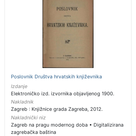
Zaštićeno autorskim pravom
4
[
2
]
Vrsta
građe
knjiga
105
Poslovnik Društva hrvatskih književnika
grafička građa
84
Izdanje
razglednica
48
Elektroničko izd. izvornika objavljenog 1900.
fotografija
26
Nakladnik
Zagreb : Knjižnice grada Zagreba, 2012.
notna građa
23
Nakladnički niz
časopis
21
Zagreb na pragu modernog doba
•
Digitalizirana
sitni tisak
20
zagrebačka baština