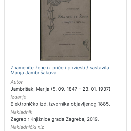
Zaštićeno autorskim pravom
4
[
2
]
Vrsta
građe
Znamenite žene iz priče i poviesti / sastavila
knjiga
105
Marija Jambrišakova
grafička građa
84
Autor
razglednica
48
Jambrišak, Marija (5. 09. 1847 – 23. 01. 1937)
fotografija
26
Izdanje
Elektroničko izd. izvornika objavljenog 1885.
notna građa
23
Nakladnik
časopis
21
Zagreb : Knjižnice grada Zagreba, 2019.
sitni tisak
20
Nakladnički niz