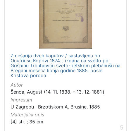
Zmešarija dveh kaputov / sastavljena po
Onufriusu Koprivi 1874. ; izdana na svetlo po
Grišpinu Trbuhoviću sveto-petskom plebanušu na
Bregani meseca lipnja godine 1885. posle
Kristova poroda.
Autor
Šenoa, August (14. 11. 1838. – 13. 12. 1881.)
Impresum
U Zagrebu : Brzotiskom A. Brusine, 1885
Materijalni opis
[4] str. ; 35 cm
5