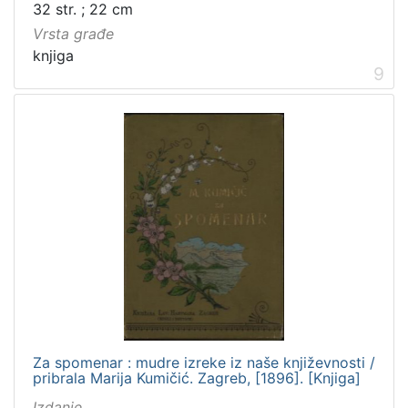
32 str. ; 22 cm
Vrsta građe
knjiga
9
Za spomenar : mudre izreke iz naše književnosti /
pribrala Marija Kumičić. Zagreb, [1896]. [Knjiga]
Izdanje