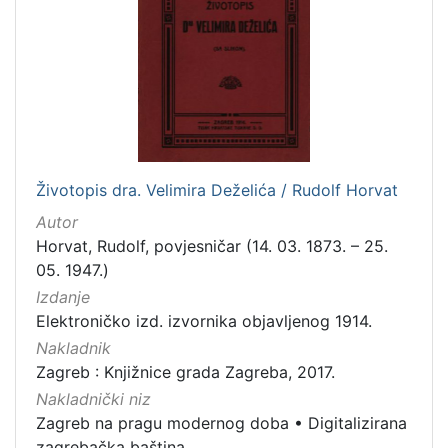
[
7
9
]
Izdavač
Knjižnice grada Zagreba
179
Životopis dra. Velimira Deželića / Rudolf Horvat
[
Autor
1
Horvat, Rudolf, povjesničar (14. 03. 1873. – 25.
]
05. 1947.)
Jezik
Izdanje
hrvatski
62
Elektroničko izd. izvornika objavljenog 1914.
njemački
43
Nakladnik
Zagreb : Knjižnice grada Zagreba, 2017.
francuski
19
Nakladnički niz
mađarski
7
Zagreb na pragu modernog doba
•
Digitalizirana
talijanski
1
zagrebačka baština