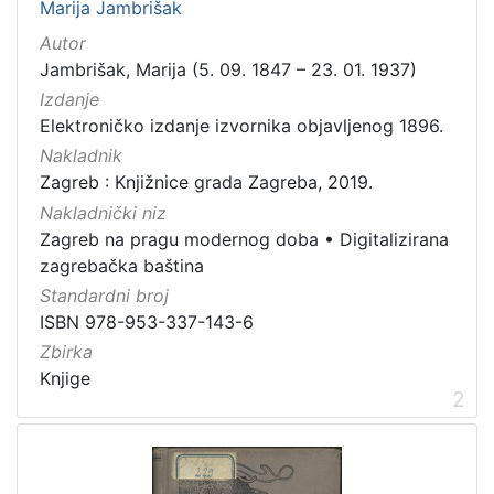
Marija Jambrišak
Zagrebačke razglednice
49
Autor
Portretne fotografije
43
Jambrišak, Marija (5. 09. 1847 – 23. 01. 1937)
Knjige za djecu i mladež
24
Izdanje
Elektroničko izdanje izvornika objavljenog 1896.
Sport
11
Nakladnik
Zagrebačke fotografije
11
Zagreb : Knjižnice grada Zagreba, 2019.
Propisi Gradskog poglavarstva
6
Nakladnički niz
Zagrebački potres
4
Zagreb na pragu modernog doba
•
Digitalizirana
Hrvatsko narodno kazalište
3
zagrebačka baština
Standardni broj
ISBN 978-953-337-143-6
Zbirka
[
Knjige
1
2
5
]
Prava
Javno dobro
162