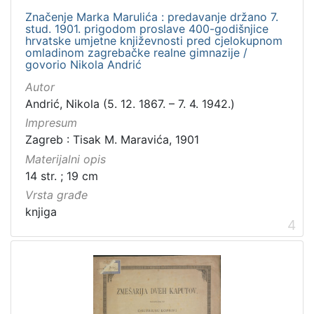
Rukopisi
3
Značenje Marka Marulića : predavanje držano 7.
Zvučni zapisi
3
stud. 1901. prigodom proslave 400-godišnjice
hrvatske umjetne književnosti pred cjelokupnom
Kartografska građa
2
omladinom zagrebačke realne gimnazije /
govorio Nikola Andrić
Razglednice
1
Autor
Andrić, Nikola (5. 12. 1867. – 7. 4. 1942.)
Impresum
[
Zagreb : Tisak M. Maravića, 1901
1
Materijalni opis
0
]
14 str. ; 19 cm
Vrsta građe
knjiga
4