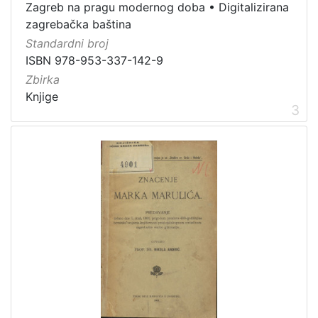
dopisnica
4
Zagreb na pragu modernog doba
•
Digitalizirana
zvučna građa - glazbena
3
zagrebačka baština
Standardni broj
kartografska građa
2
ISBN 978-953-337-142-9
Zbirka
Knjige
3
[
1
1
]
Zbirka
Knjige
139
Grafička građa
122
Sitni tisak
30
Notni zapisi
27
Knjige za djecu i mladež
24
Serijske publikacije
23