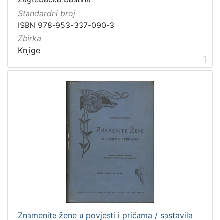
Standardni broj
ISBN 978-953-337-090-3
Zbirka
[
5
Knjige
1
]
Mjesto
izdanja
Zagreb
297
[
1
]
Nakladnička
cjelina
Zagreb na pragu modernog doba
349
Znamenite žene u povjesti i pričama / sastavila
Digitalizirana zagrebačka baština
313