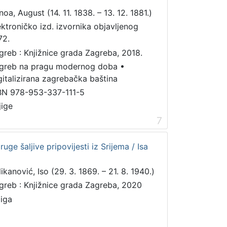
noa, August (14. 11. 1838. – 13. 12. 1881.)
ektroničko izd. izvornika objavljenog
72.
greb : Knjižnice grada Zagreba, 2018.
greb na pragu modernog doba
•
gitalizirana zagrebačka baština
BN 978-953-337-111-5
jige
7
ruge šaljive pripovijesti iz Srijema / Isa
ikanović, Iso (29. 3. 1869. – 21. 8. 1940.)
greb : Knjižnice grada Zagreba, 2020
jiga