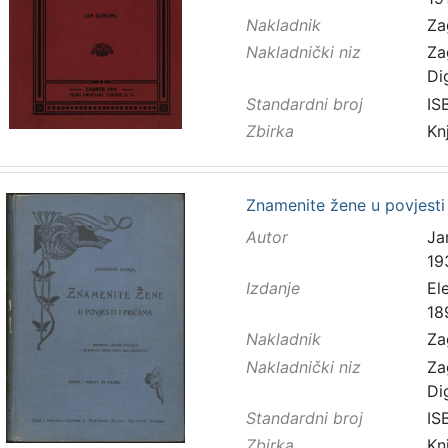
Nakladnik
Za
Nakladnički niz
Za
Di
Standardni broj
IS
Zbirka
Kn
Znamenite žene u povjesti 
Autor
Ja
19
Izdanje
El
18
Nakladnik
Za
Nakladnički niz
Za
Di
Standardni broj
IS
Zbirka
Kn