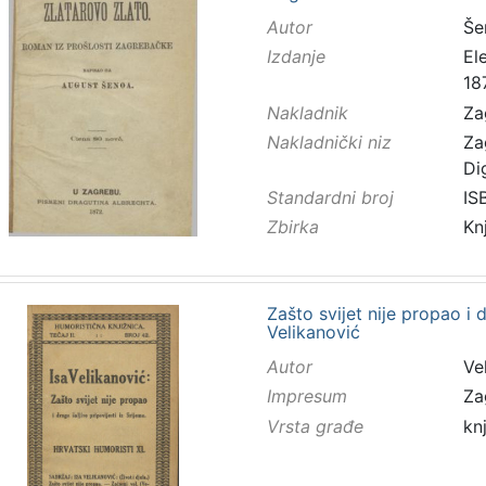
Autor
Še
Izdanje
El
18
Nakladnik
Za
Nakladnički niz
Za
Di
Standardni broj
IS
Zbirka
Kn
Zašto svijet nije propao i d
Velikanović
Autor
Vel
Impresum
Za
Vrsta građe
kn