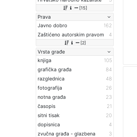
[15]
Prava
Javno dobro
162
Zaštićeno autorskim pravom
4
[2]
Vrsta građe
knjiga
105
grafička građa
84
razglednica
48
fotografija
26
notna građa
23
časopis
21
sitni tisak
20
dopisnica
4
zvučna građa - glazbena
3