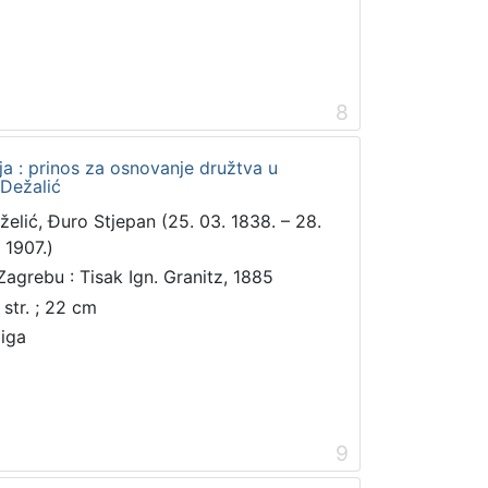
8
ja : prinos za osnovanje družtva u
 Dežalić
želić, Đuro Stjepan (25. 03. 1838. – 28.
 1907.)
Zagrebu : Tisak Ign. Granitz, 1885
 str. ; 22 cm
jiga
9