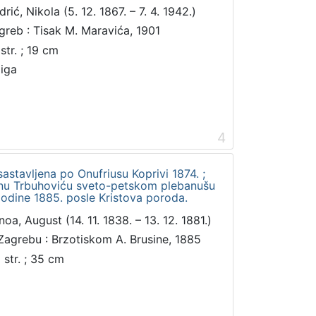
rić, Nikola (5. 12. 1867. – 7. 4. 1942.)
greb : Tisak M. Maravića, 1901
str. ; 19 cm
jiga
4
astavljena po Onufriusu Koprivi 1874. ;
inu Trbuhoviću sveto-petskom plebanušu
godine 1885. posle Kristova poroda.
noa, August (14. 11. 1838. – 13. 12. 1881.)
Zagrebu : Brzotiskom A. Brusine, 1885
 str. ; 35 cm