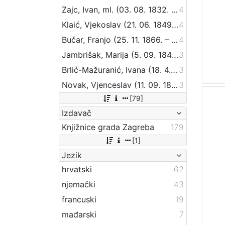
Zajc, Ivan, ml. (03. 08. 1832. – 16. 12. 1914.)
4
Klaić, Vjekoslav (21. 06. 1849. – 01. 07. 1928.)
4
Bučar, Franjo (25. 11. 1866. – 26. 12. 1946.)
4
Jambrišak, Marija (5. 09. 1847 – 23. 01. 1937)
3
Brlić-Mažuranić, Ivana (18. 4. 1874. – 21. 9. 1938.)
3
Novak, Vjenceslav (11. 09. 1859 – 20. 09. 1905)
3
[79]
Izdavač
Knjižnice grada Zagreba
179
[1]
Jezik
hrvatski
62
njemački
43
francuski
19
mađarski
7