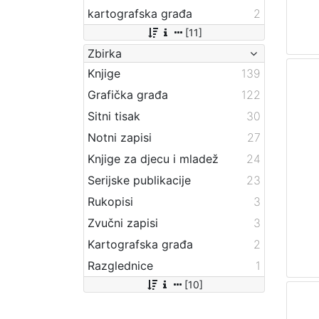
kartografska građa
2
[11]
Zbirka
Knjige
139
Grafička građa
122
Sitni tisak
30
Notni zapisi
27
Knjige za djecu i mladež
24
Serijske publikacije
23
Rukopisi
3
Zvučni zapisi
3
Kartografska građa
2
Razglednice
1
[10]