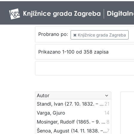
Probrano po:
Knjižnice grada Zagreba
Prikazano 1-100 od 358 zapisa
Autor
Standl, Ivan (27. 10. 1832. – 30. 8. 1897.)
21
Varga, Gjuro
14
Mosinger, Rudolf (1865. – 9. 10. 1918.)
8
Šenoa, August (14. 11. 1838. – 13. 12. 1881.)
7