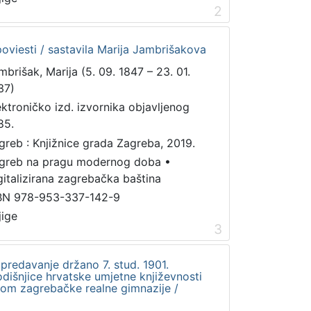
2
poviesti / sastavila Marija Jambrišakova
mbrišak, Marija (5. 09. 1847 – 23. 01.
37)
ektroničko izd. izvornika objavljenog
85.
greb : Knjižnice grada Zagreba, 2019.
greb na pragu modernog doba
•
gitalizirana zagrebačka baština
BN 978-953-337-142-9
jige
3
predavanje držano 7. stud. 1901.
išnjice hrvatske umjetne književnosti
om zagrebačke realne gimnazije /