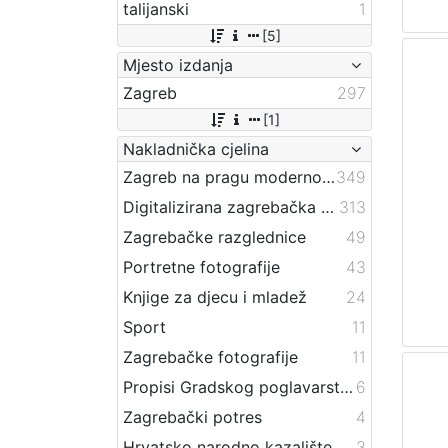
talijanski
1
[5]
Mjesto izdanja
Zagreb
297
[1]
Nakladnička cjelina
Zagreb na pragu modernog doba
349
Digitalizirana zagrebačka baština
313
Zagrebačke razglednice
49
Portretne fotografije
43
Knjige za djecu i mladež
24
Sport
11
Zagrebačke fotografije
11
Propisi Gradskog poglavarstva
6
Zagrebački potres
4
Hrvatsko narodno kazalište
3