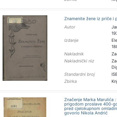
Znamenite žene iz priče i 
Autor
Ja
19
Izdanje
El
18
Nakladnik
Za
Nakladnički niz
Za
Di
Standardni broj
IS
Zbirka
Kn
Značenje Marka Marulića : 
prigodom proslave 400-god
pred cjelokupnom omladin
govorio Nikola Andrić