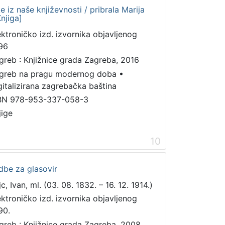
 iz naše književnosti / pribrala Marija
njiga]
ektroničko izd. izvornika objavljenog
96
greb : Knjižnice grada Zagreba, 2016
greb na pragu modernog doba
•
gitalizirana zagrebačka baština
BN 978-953-337-058-3
jige
10
dbe za glasovir
c, Ivan, ml. (03. 08. 1832. – 16. 12. 1914.)
ektroničko izd. izvornika objavljenog
90.
greb : Knjižnice grada Zagreba, 2008.