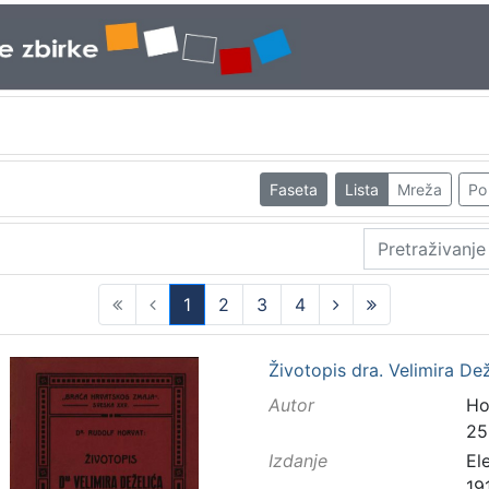
Faseta
Lista
Mreža
Po 
1
2
3
4
(current)
Životopis dra. Velimira De
Autor
Ho
25
Izdanje
El
19