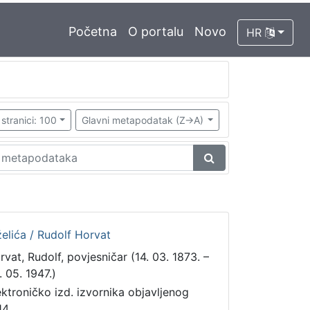
Početna
O portalu
Novo
HR
stranici: 100
Glavni metapodatak (Z->A)
želića / Rudolf Horvat
rvat, Rudolf, povjesničar (14. 03. 1873. –
. 05. 1947.)
ektroničko izd. izvornika objavljenog
14.