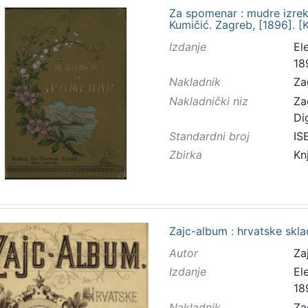
Za spomenar : mudre izreke
Kumičić. Zagreb, [1896]. [K
Izdanje
El
18
Nakladnik
Za
Nakladnički niz
Za
Di
Standardni broj
IS
Zbirka
Kn
Zajc-album : hrvatske skla
Autor
Zaj
Izdanje
El
18
Nakladnik
Za