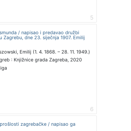
5
ismunda / napisao i predavao družbi
 Zagrebu, dne 23. siječnja 1907. Emilij
zowski, Emilij (1. 4. 1868. – 28. 11. 1949.)
greb : Knjižnice grada Zagreba, 2020
jiga
6
 prošlosti zagrebačke / napisao ga