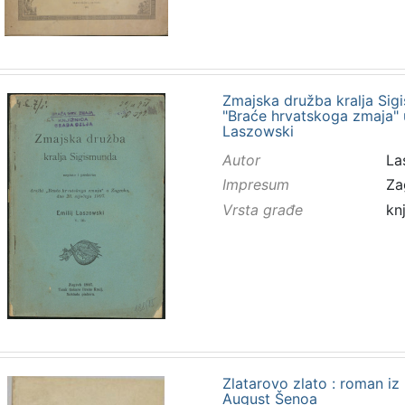
Zmajska družba kralja Sig
"Braće hrvatskoga zmaja" u
Laszowski
Autor
Las
Impresum
Za
Vrsta građe
kn
Zlatarovo zlato : roman iz
August Šenoa