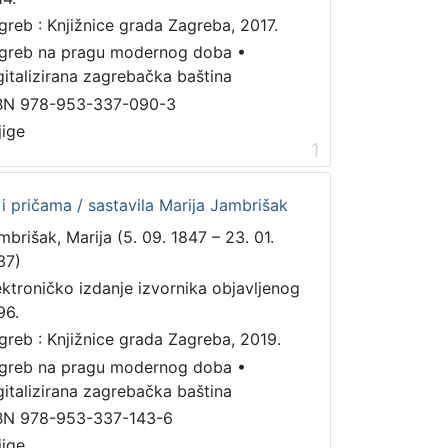
greb : Knjižnice grada Zagreba, 2017.
greb na pragu modernog doba
•
gitalizirana zagrebačka baština
BN 978-953-337-090-3
jige
1
i pričama / sastavila Marija Jambrišak
mbrišak, Marija (5. 09. 1847 – 23. 01.
37)
ektroničko izdanje izvornika objavljenog
96.
greb : Knjižnice grada Zagreba, 2019.
greb na pragu modernog doba
•
gitalizirana zagrebačka baština
BN 978-953-337-143-6
jige