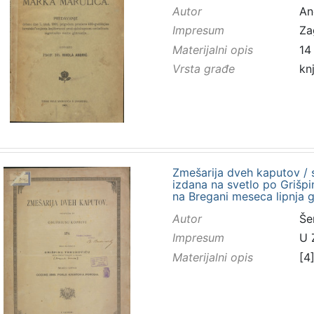
Autor
And
Impresum
Za
Materijalni opis
14 
Vrsta građe
kn
Zmešarija dveh kaputov / s
izdana na svetlo po Grišp
na Bregani meseca lipnja 
Autor
Še
Impresum
U 
Materijalni opis
[4]