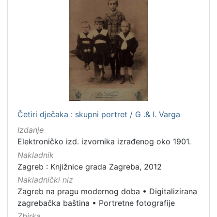
Zvučni zapisi
3
Rukopisi
3
Kartografska građa
2
Razglednice
1
[
1
0
Četiri dječaka : skupni portret / G .& I. Varga
]
Izdanje
Elektroničko izd. izvornika izrađenog oko 1901.
Nakladnik
Zagreb : Knjižnice grada Zagreba, 2012
Nakladnički niz
Zagreb na pragu modernog doba
•
Digitalizirana
zagrebačka baština
•
Portretne fotografije
Zbirka