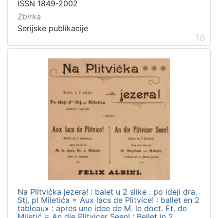
ISSN 1849-2002
Zbirka
Serijske publikacije
18
Na Plitvička jezera! : balet u 2 slike : po ideji dra.
Stj. pl Miletića = Aux lacs de Plitvice! : ballet en 2
tableaux : apres une idee de M. le doct. Et. de
Miletić = An die Plitvicer Seen! : Bellet in 2