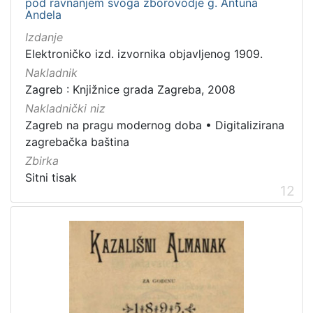
pod ravnanjem svoga zborovodje g. Antuna
Andela
Izdanje
Elektroničko izd. izvornika objavljenog 1909.
Nakladnik
Zagreb : Knjižnice grada Zagreba, 2008
Nakladnički niz
Zagreb na pragu modernog doba
•
Digitalizirana
zagrebačka baština
Zbirka
Sitni tisak
12