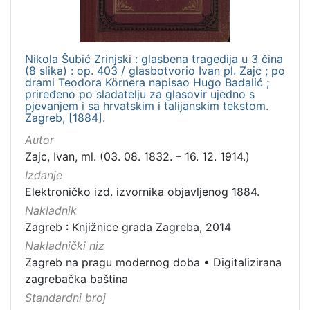
Nikola Šubić Zrinjski : glasbena tragedija u 3 čina
(8 slika) : op. 403 / glasbotvorio Ivan pl. Zajc ; po
drami Teodora Körnera napisao Hugo Badalić ;
priređeno po sladatelju za glasovir ujedno s
pjevanjem i sa hrvatskim i talijanskim tekstom.
Zagreb, [1884].
Autor
Zajc, Ivan, ml. (03. 08. 1832. – 16. 12. 1914.)
Izdanje
Elektroničko izd. izvornika objavljenog 1884.
Nakladnik
Zagreb : Knjižnice grada Zagreba, 2014
Nakladnički niz
Zagreb na pragu modernog doba
•
Digitalizirana
zagrebačka baština
Standardni broj