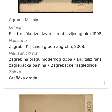
[
7
9
]
Agram : Maksimir
Izdavač
Izdanje
Knjižnice grada Zagreba
180
Elektroničko izd. izvornika objavljenog oko 1908.
Nakladnik
Zagreb : Knjižnice grada Zagreba, 2008.
Nakladnički niz
[
Zagreb na pragu modernog doba
•
Digitalizirana
1
]
zagrebačka baština
•
Zagrebačke razglednice
Jezik
Zbirka
Grafička građa
hrvatski
62
1
njemački
43
francuski
19
mađarski
7
talijanski
1