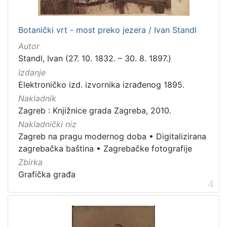
dopisnica
4
zvučna građa - glazbena
3
Botanički vrt - most preko jezera / Ivan Standl
kartografska građa
2
Autor
Standl, Ivan (27. 10. 1832. – 30. 8. 1897.)
Izdanje
[
Elektroničko izd. izvornika izrađenog 1895.
1
Nakladnik
1
]
Zagreb : Knjižnice grada Zagreba, 2010.
Zbirka
Nakladnički niz
Zagreb na pragu modernog doba
•
Digitalizirana
Knjige
139
zagrebačka baština
•
Zagrebačke fotografije
Grafička građa
123
Zbirka
Sitni tisak
30
Grafička građa
4
Notni zapisi
27
Knjige za djecu i mladež
24
Serijske publikacije
23