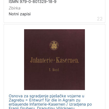
ISMN 979-0-801329-18-9
Zbirka
Notni zapisi
22
Osnova za sgradjenje pješačke vojarne u
Zagrebu = Entwurf für die in Agram zu
erbauende Infanterie-Kasernen / izradjena po
Franji Gruberu, Dragutinu Völckneru