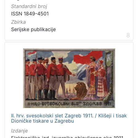
Standardni broj
ISSN 1849-4501
Zbirka
Serijske publikacije
8
II. hrv. svesokolski slet Zagreb 1911. / Klišeji i tisak
Dioničke tiskare u Zagrebu
Izdanje
Elektroničko izd. izvornika objavljenog oko 1911.