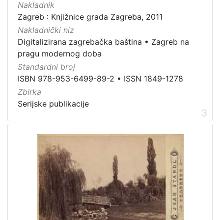
Nakladnik
Zaštićeno autorskim pravom
4
Zagreb : Knjižnice grada Zagreba, 2011
Nakladnički niz
Digitalizirana zagrebačka baština
•
Zagreb na
pragu modernog doba
[
Standardni broj
2
ISBN 978-953-6499-89-2
•
ISSN 1849-1278
]
Zbirka
Vrsta
Serijske publikacije
građe
3
knjiga
105
grafička građa
85
razglednica
49
fotografija
26
notna građa
23
časopis
21
sitni tisak
20