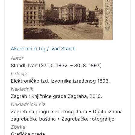
[
5
]
Mjesto
Akademički trg / Ivan Standl
izdanja
Autor
Zagreb
298
Standl, Ivan (27. 10. 1832. – 30. 8. 1897.)
Izdanje
Elektroničko izd. izvornika izrađenog 1893.
[
Nakladnik
1
Zagreb : Knjižnice grada Zagreba, 2010.
]
Nakladnički niz
Nakladnička
Zagreb na pragu modernog doba
•
Digitalizirana
cjelina
zagrebačka baština
•
Zagrebačke fotografije
Zagreb na pragu modernog doba
350
Zbirka
Digitalizirana zagrebačka baština
314
Grafička građa