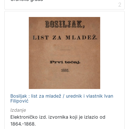
2
Zagrebačke razglednice
50
Portretne fotografije
43
Knjige za djecu i mladež
24
Sport
11
Zagrebačke fotografije
11
Propisi Gradskog poglavarstva
6
Zagrebački potres
4
Hrvatsko narodno kazalište
3
[
Bosiljak : list za mladež / urednik i vlastnik Ivan
1
Filipović
5
Izdanje
]
Elektroničko izd. izvornika koji je izlazio od
Prava
1864.-1868.
Javno dobro
163