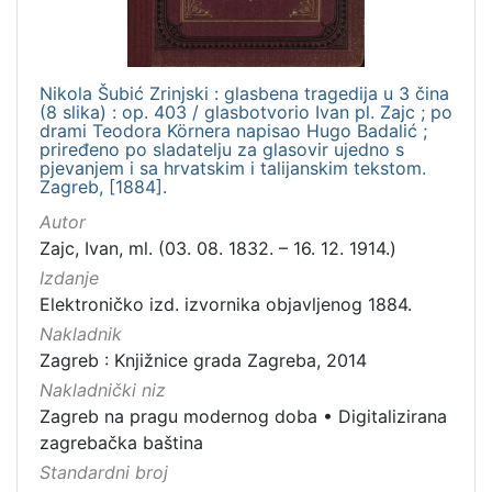
Nikola Šubić Zrinjski : glasbena tragedija u 3 čina
(8 slika) : op. 403 / glasbotvorio Ivan pl. Zajc ; po
drami Teodora Körnera napisao Hugo Badalić ;
priređeno po sladatelju za glasovir ujedno s
pjevanjem i sa hrvatskim i talijanskim tekstom.
Zagreb, [1884].
Autor
Zajc, Ivan, ml. (03. 08. 1832. – 16. 12. 1914.)
Izdanje
Elektroničko izd. izvornika objavljenog 1884.
Nakladnik
Zagreb : Knjižnice grada Zagreba, 2014
Nakladnički niz
Zagreb na pragu modernog doba
•
Digitalizirana
zagrebačka baština
Standardni broj