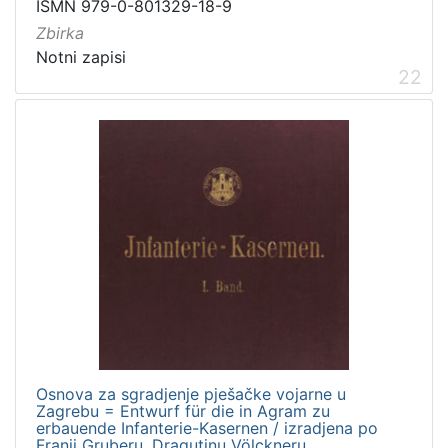
ISMN 979-0-801329-18-9
Zbirka
Notni zapisi
22
Osnova za sgradjenje pješačke vojarne u
Zagrebu = Entwurf für die in Agram zu
erbauende Infanterie-Kasernen / izradjena po
Franji Gruberu, Dragutinu Völckneru