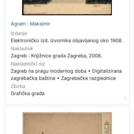
[
7
9
]
Agram : Maksimir
Izdavač
Izdanje
Knjižnice grada Zagreba
180
Elektroničko izd. izvornika objavljenog oko 1908.
Nakladnik
Zagreb : Knjižnice grada Zagreba, 2008.
Nakladnički niz
[
Zagreb na pragu modernog doba
•
Digitalizirana
1
]
zagrebačka baština
•
Zagrebačke razglednice
Jezik
Zbirka
Grafička građa
hrvatski
62
1
njemački
43
francuski
19
mađarski
7
talijanski
1