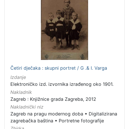
Rukopisi
3
Zvučni zapisi
3
Kartografska građa
2
Razglednice
1
[
1
0
Četiri dječaka : skupni portret / G .& I. Varga
]
Izdanje
Elektroničko izd. izvornika izrađenog oko 1901.
Nakladnik
Zagreb : Knjižnice grada Zagreba, 2012
Nakladnički niz
Zagreb na pragu modernog doba
•
Digitalizirana
zagrebačka baština
•
Portretne fotografije
Zbirka