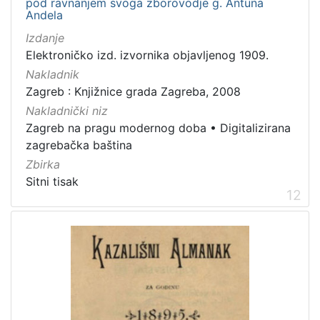
pod ravnanjem svoga zborovodje g. Antuna
Andela
Izdanje
Elektroničko izd. izvornika objavljenog 1909.
Nakladnik
Zagreb : Knjižnice grada Zagreba, 2008
Nakladnički niz
Zagreb na pragu modernog doba
•
Digitalizirana
zagrebačka baština
Zbirka
Sitni tisak
12