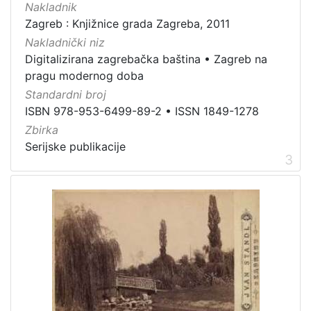
Nakladnik
Zaštićeno autorskim pravom
4
Zagreb : Knjižnice grada Zagreba, 2011
Nakladnički niz
Digitalizirana zagrebačka baština
•
Zagreb na
pragu modernog doba
[
Standardni broj
2
ISBN 978-953-6499-89-2
•
ISSN 1849-1278
]
Zbirka
Vrsta
Serijske publikacije
građe
3
knjiga
105
grafička građa
85
razglednica
49
fotografija
26
notna građa
23
časopis
21
sitni tisak
20