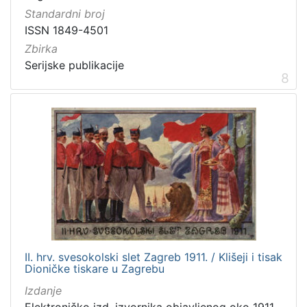
Standardni broj
ISSN 1849-4501
Zbirka
Serijske publikacije
8
II. hrv. svesokolski slet Zagreb 1911. / Klišeji i tisak
Dioničke tiskare u Zagrebu
Izdanje
Elektroničko izd. izvornika objavljenog oko 1911.