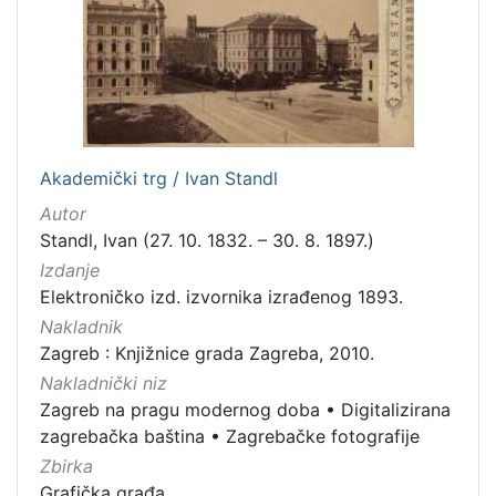
[
5
]
Mjesto
Akademički trg / Ivan Standl
izdanja
Autor
Zagreb
298
Standl, Ivan (27. 10. 1832. – 30. 8. 1897.)
Izdanje
Elektroničko izd. izvornika izrađenog 1893.
[
Nakladnik
1
Zagreb : Knjižnice grada Zagreba, 2010.
]
Nakladnički niz
Nakladnička
Zagreb na pragu modernog doba
•
Digitalizirana
cjelina
zagrebačka baština
•
Zagrebačke fotografije
Zagreb na pragu modernog doba
350
Zbirka
Digitalizirana zagrebačka baština
314
Grafička građa