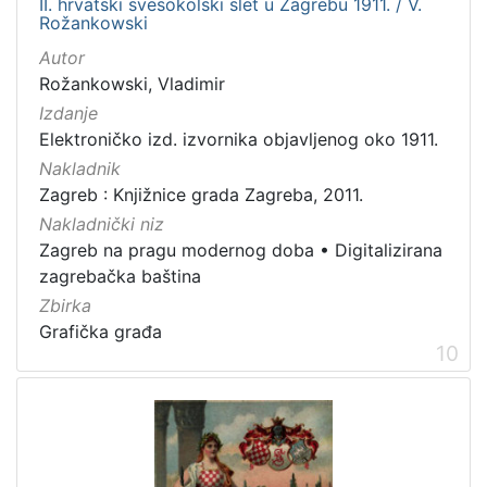
II. hrvatski svesokolski slet u Zagrebu 1911. / V.
Rožankowski
Autor
Rožankowski, Vladimir
Izdanje
Elektroničko izd. izvornika objavljenog oko 1911.
Nakladnik
Zagreb : Knjižnice grada Zagreba, 2011.
Nakladnički niz
Zagreb na pragu modernog doba
•
Digitalizirana
zagrebačka baština
Zbirka
Grafička građa
10