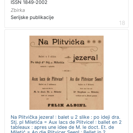
ISSN 1849-2002
Zbirka
Serijske publikacije
18
Na Plitvička jezera! : balet u 2 slike : po ideji dra.
Stj. pl Miletića = Aux lacs de Plitvice! : ballet en 2
tableaux : apres une idee de M. le doct. Et. de
Miletić = An die Plitvicer Seen! : Bellet in 2