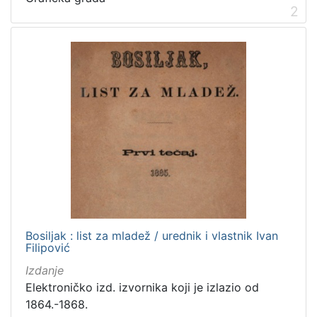
2
Zagrebačke razglednice
50
Portretne fotografije
43
Knjige za djecu i mladež
24
Sport
11
Zagrebačke fotografije
11
Propisi Gradskog poglavarstva
6
Zagrebački potres
4
Hrvatsko narodno kazalište
3
[
Bosiljak : list za mladež / urednik i vlastnik Ivan
1
Filipović
5
Izdanje
]
Elektroničko izd. izvornika koji je izlazio od
Prava
1864.-1868.
Javno dobro
163