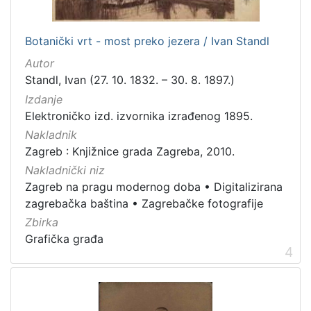
dopisnica
4
zvučna građa - glazbena
3
Botanički vrt - most preko jezera / Ivan Standl
kartografska građa
2
Autor
Standl, Ivan (27. 10. 1832. – 30. 8. 1897.)
Izdanje
[
Elektroničko izd. izvornika izrađenog 1895.
1
Nakladnik
1
]
Zagreb : Knjižnice grada Zagreba, 2010.
Zbirka
Nakladnički niz
Zagreb na pragu modernog doba
•
Digitalizirana
Knjige
139
zagrebačka baština
•
Zagrebačke fotografije
Grafička građa
123
Zbirka
Sitni tisak
30
Grafička građa
4
Notni zapisi
27
Knjige za djecu i mladež
24
Serijske publikacije
23