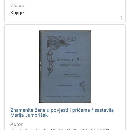
Zbirka
Knjige
1
[
5
]
Mjesto
izdanja
Zagreb
298
[
1
]
Nakladnička
Znamenite žene u povjesti i pričama / sastavila
cjelina
Marija Jambrišak
Zagreb na pragu modernog doba
350
Autor
Digitalizirana zagrebačka baština
314