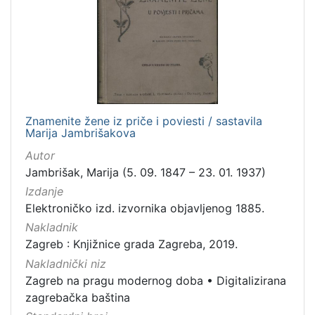
Zaštićeno autorskim pravom
4
[
2
]
Znamenite žene iz priče i poviesti / sastavila
Vrsta
Marija Jambrišakova
građe
Autor
knjiga
105
Jambrišak, Marija (5. 09. 1847 – 23. 01. 1937)
grafička građa
85
Izdanje
Elektroničko izd. izvornika objavljenog 1885.
razglednica
49
Nakladnik
fotografija
26
Zagreb : Knjižnice grada Zagreba, 2019.
notna građa
23
Nakladnički niz
časopis
21
Zagreb na pragu modernog doba
•
Digitalizirana
sitni tisak
20
zagrebačka baština