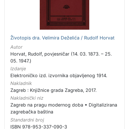
[
7
9
]
Izdavač
Knjižnice grada Zagreba
180
Životopis dra. Velimira Deželića / Rudolf Horvat
Autor
Horvat, Rudolf, povjesničar (14. 03. 1873. – 25.
05. 1947.)
[
Izdanje
1
]
Elektroničko izd. izvornika objavljenog 1914.
Jezik
Nakladnik
Zagreb : Knjižnice grada Zagreba, 2017.
hrvatski
62
Nakladnički niz
njemački
43
Zagreb na pragu modernog doba
•
Digitalizirana
francuski
19
zagrebačka baština
mađarski
7
Standardni broj
talijanski
1
ISBN 978-953-337-090-3