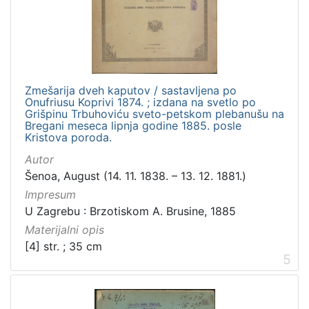
Zmešarija dveh kaputov / sastavljena po
Onufriusu Koprivi 1874. ; izdana na svetlo po
Grišpinu Trbuhoviću sveto-petskom plebanušu na
Bregani meseca lipnja godine 1885. posle
Kristova poroda.
Autor
Šenoa, August (14. 11. 1838. – 13. 12. 1881.)
Impresum
U Zagrebu : Brzotiskom A. Brusine, 1885
Materijalni opis
[4] str. ; 35 cm
5