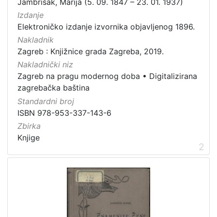
Jambrišak, Marija (5. 09. 1847 – 23. 01. 1937)
Zagrebačke razglednice
50
Izdanje
Elektroničko izdanje izvornika objavljenog 1896.
Portretne fotografije
43
Nakladnik
Knjige za djecu i mladež
24
Zagreb : Knjižnice grada Zagreba, 2019.
Sport
11
Nakladnički niz
Zagrebačke fotografije
11
Zagreb na pragu modernog doba
•
Digitalizirana
Propisi Gradskog poglavarstva
6
zagrebačka baština
Zagrebački potres
4
Standardni broj
ISBN 978-953-337-143-6
Hrvatsko narodno kazalište
3
Zbirka
Knjige
2
[
1
5
]
Prava
Javno dobro
163