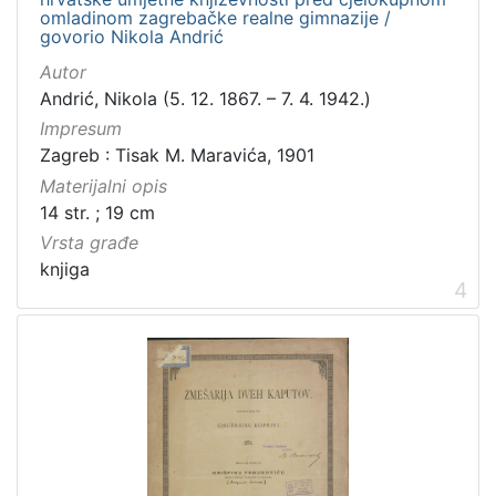
Zvučni zapisi
3
omladinom zagrebačke realne gimnazije /
govorio Nikola Andrić
Rukopisi
3
Kartografska građa
2
Autor
Andrić, Nikola (5. 12. 1867. – 7. 4. 1942.)
Razglednice
1
Impresum
Zagreb : Tisak M. Maravića, 1901
Materijalni opis
[
14 str. ; 19 cm
1
Vrsta građe
0
knjiga
]
4