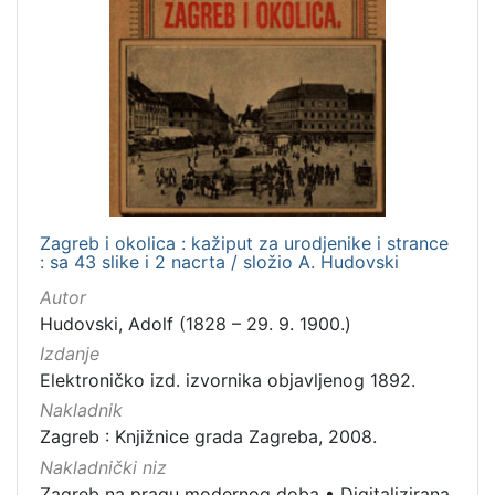
Zagreb i okolica : kažiput za urodjenike i strance
: sa 43 slike i 2 nacrta / složio A. Hudovski
Autor
Hudovski, Adolf (1828 – 29. 9. 1900.)
Izdanje
Elektroničko izd. izvornika objavljenog 1892.
Nakladnik
Zagreb : Knjižnice grada Zagreba, 2008.
Nakladnički niz
Zagreb na pragu modernog doba
•
Digitalizirana