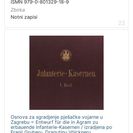
ISMN 979-0-801329-18-9
Zbirka
Notni zapisi
22
Osnova za sgradjenje pješačke vojarne u
Zagrebu = Entwurf für die in Agram zu
erbauende Infanterie-Kasernen / izradjena po
Franji Gruberu, Dragutinu Völckneru