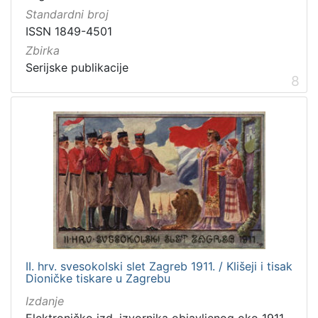
Standardni broj
ISSN 1849-4501
Zbirka
Serijske publikacije
8
II. hrv. svesokolski slet Zagreb 1911. / Klišeji i tisak
Dioničke tiskare u Zagrebu
Izdanje
Elektroničko izd. izvornika objavljenog oko 1911.