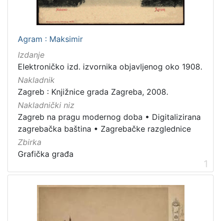
[
7
9
]
Agram : Maksimir
Izdavač
Izdanje
Knjižnice grada Zagreba
180
Elektroničko izd. izvornika objavljenog oko 1908.
Nakladnik
Zagreb : Knjižnice grada Zagreba, 2008.
Nakladnički niz
[
Zagreb na pragu modernog doba
•
Digitalizirana
1
]
zagrebačka baština
•
Zagrebačke razglednice
Jezik
Zbirka
Grafička građa
hrvatski
62
1
njemački
43
francuski
19
mađarski
7
talijanski
1