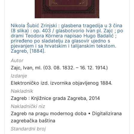
Nikola Šubić Zrinjski : glasbena tragedija u 3 čina
(8 slika) : op. 403 / glasbotvorio Ivan pl. Zajc ; po
drami Teodora Körnera napisao Hugo Badalić ;
priređeno po sladatelju za glasovir ujedno s
pjevanjem i sa hrvatskim i talijanskim tekstom.
Zagreb, [1884].
Autor
Zajc, Ivan, ml. (03. 08. 1832. – 16. 12. 1914.)
Izdanje
Elektroničko izd. izvornika objavljenog 1884.
Nakladnik
Zagreb : Knjižnice grada Zagreba, 2014
Nakladnički niz
Zagreb na pragu modernog doba
•
Digitalizirana
zagrebačka baština
Standardni broj