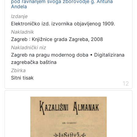
pod ravnanjem svoga zborovodje g. Antuna
Andela
Izdanje
Elektroničko izd. izvornika objavljenog 1909.
Nakladnik
Zagreb : Knjižnice grada Zagreba, 2008
Nakladnički niz
Zagreb na pragu modernog doba
•
Digitalizirana
zagrebačka baština
Zbirka
Sitni tisak
12