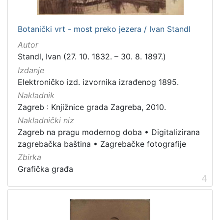
dopisnica
4
zvučna građa - glazbena
3
Botanički vrt - most preko jezera / Ivan Standl
kartografska građa
2
Autor
Standl, Ivan (27. 10. 1832. – 30. 8. 1897.)
Izdanje
[
Elektroničko izd. izvornika izrađenog 1895.
1
Nakladnik
1
]
Zagreb : Knjižnice grada Zagreba, 2010.
Zbirka
Nakladnički niz
Zagreb na pragu modernog doba
•
Digitalizirana
Knjige
139
zagrebačka baština
•
Zagrebačke fotografije
Grafička građa
123
Zbirka
Sitni tisak
30
Grafička građa
4
Notni zapisi
27
Knjige za djecu i mladež
24
Serijske publikacije
23