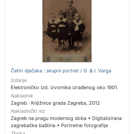
Zvučni zapisi
3
Rukopisi
3
Kartografska građa
2
Razglednice
1
[
1
0
Četiri dječaka : skupni portret / G .& I. Varga
]
Izdanje
Elektroničko izd. izvornika izrađenog oko 1901.
Nakladnik
Zagreb : Knjižnice grada Zagreba, 2012
Nakladnički niz
Zagreb na pragu modernog doba
•
Digitalizirana
zagrebačka baština
•
Portretne fotografije
Zbirka