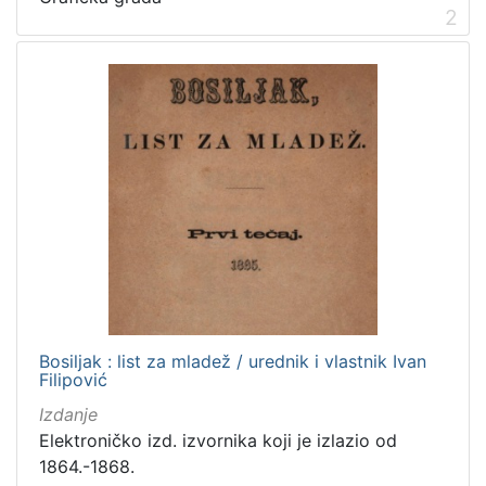
2
Zagrebačke razglednice
50
Portretne fotografije
43
Knjige za djecu i mladež
24
Sport
11
Zagrebačke fotografije
11
Propisi Gradskog poglavarstva
6
Zagrebački potres
4
Hrvatsko narodno kazalište
3
[
Bosiljak : list za mladež / urednik i vlastnik Ivan
1
Filipović
5
Izdanje
]
Elektroničko izd. izvornika koji je izlazio od
Prava
1864.-1868.
Javno dobro
163