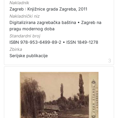
Nakladnik
Zaštićeno autorskim pravom
4
Zagreb : Knjižnice grada Zagreba, 2011
Nakladnički niz
Digitalizirana zagrebačka baština
•
Zagreb na
pragu modernog doba
[
Standardni broj
2
ISBN 978-953-6499-89-2
•
ISSN 1849-1278
]
Zbirka
Vrsta
Serijske publikacije
građe
3
knjiga
105
grafička građa
85
razglednica
49
fotografija
26
notna građa
23
časopis
21
sitni tisak
20