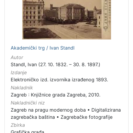
[
5
]
Mjesto
Akademički trg / Ivan Standl
izdanja
Autor
Zagreb
298
Standl, Ivan (27. 10. 1832. – 30. 8. 1897.)
Izdanje
Elektroničko izd. izvornika izrađenog 1893.
[
Nakladnik
1
Zagreb : Knjižnice grada Zagreba, 2010.
]
Nakladnički niz
Nakladnička
Zagreb na pragu modernog doba
•
Digitalizirana
cjelina
zagrebačka baština
•
Zagrebačke fotografije
Zagreb na pragu modernog doba
350
Zbirka
Digitalizirana zagrebačka baština
314
Grafička građa