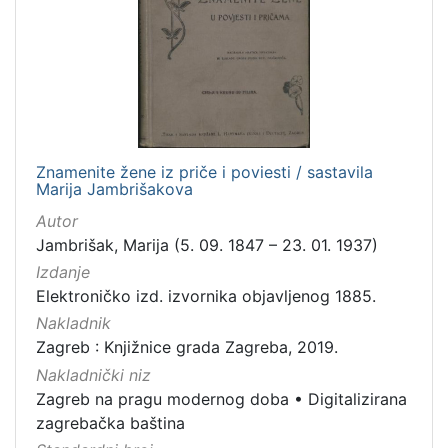
Zaštićeno autorskim pravom
4
[
2
]
Znamenite žene iz priče i poviesti / sastavila
Vrsta
Marija Jambrišakova
građe
Autor
knjiga
105
Jambrišak, Marija (5. 09. 1847 – 23. 01. 1937)
grafička građa
85
Izdanje
Elektroničko izd. izvornika objavljenog 1885.
razglednica
49
Nakladnik
fotografija
26
Zagreb : Knjižnice grada Zagreba, 2019.
notna građa
23
Nakladnički niz
časopis
21
Zagreb na pragu modernog doba
•
Digitalizirana
sitni tisak
20
zagrebačka baština