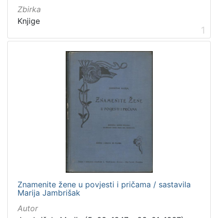
Zbirka
Knjige
1
[
5
]
Mjesto
izdanja
Zagreb
298
[
1
]
Nakladnička
Znamenite žene u povjesti i pričama / sastavila
cjelina
Marija Jambrišak
Zagreb na pragu modernog doba
350
Autor
Digitalizirana zagrebačka baština
314