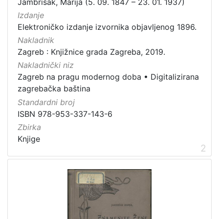
Jambrišak, Marija (5. 09. 1847 – 23. 01. 1937)
Zagrebačke razglednice
50
Izdanje
Elektroničko izdanje izvornika objavljenog 1896.
Portretne fotografije
43
Nakladnik
Knjige za djecu i mladež
24
Zagreb : Knjižnice grada Zagreba, 2019.
Zagrebačke fotografije
11
Nakladnički niz
Sport
11
Zagreb na pragu modernog doba
•
Digitalizirana
Propisi Gradskog poglavarstva
6
zagrebačka baština
Zagrebački potres
4
Standardni broj
ISBN 978-953-337-143-6
Hrvatsko narodno kazalište
3
Zbirka
Knjige
2
[
1
5
]
Prava
Javno dobro
163