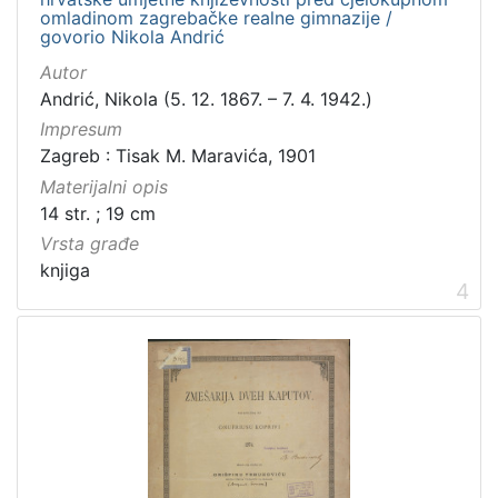
Zvučni zapisi
3
omladinom zagrebačke realne gimnazije /
govorio Nikola Andrić
Rukopisi
3
Kartografska građa
2
Autor
Andrić, Nikola (5. 12. 1867. – 7. 4. 1942.)
Razglednice
1
Impresum
Zagreb : Tisak M. Maravića, 1901
Materijalni opis
[
14 str. ; 19 cm
1
Vrsta građe
0
knjiga
]
4