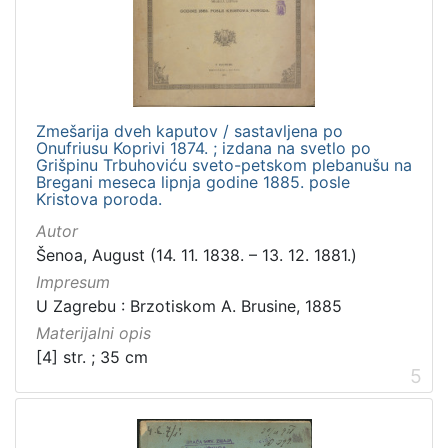
Zmešarija dveh kaputov / sastavljena po
Onufriusu Koprivi 1874. ; izdana na svetlo po
Grišpinu Trbuhoviću sveto-petskom plebanušu na
Bregani meseca lipnja godine 1885. posle
Kristova poroda.
Autor
Šenoa, August (14. 11. 1838. – 13. 12. 1881.)
Impresum
U Zagrebu : Brzotiskom A. Brusine, 1885
Materijalni opis
[4] str. ; 35 cm
5