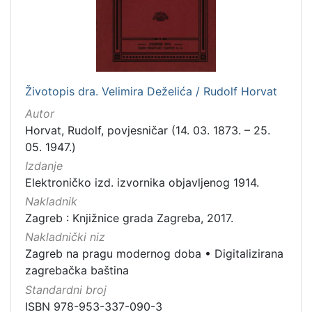
[
7
9
]
Izdavač
Knjižnice grada Zagreba
180
Životopis dra. Velimira Deželića / Rudolf Horvat
Autor
Horvat, Rudolf, povjesničar (14. 03. 1873. – 25.
05. 1947.)
[
Izdanje
1
]
Elektroničko izd. izvornika objavljenog 1914.
Jezik
Nakladnik
Zagreb : Knjižnice grada Zagreba, 2017.
hrvatski
62
Nakladnički niz
njemački
43
Zagreb na pragu modernog doba
•
Digitalizirana
francuski
19
zagrebačka baština
mađarski
7
Standardni broj
talijanski
1
ISBN 978-953-337-090-3