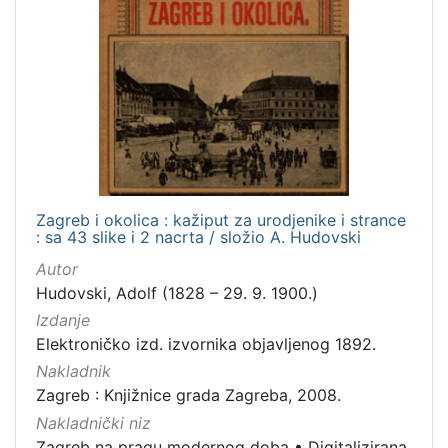
Zagreb i okolica : kažiput za urodjenike i strance
: sa 43 slike i 2 nacrta / složio A. Hudovski
Autor
Hudovski, Adolf (1828 – 29. 9. 1900.)
Izdanje
Elektroničko izd. izvornika objavljenog 1892.
Nakladnik
Zagreb : Knjižnice grada Zagreba, 2008.
Nakladnički niz
Zagreb na pragu modernog doba
•
Digitalizirana