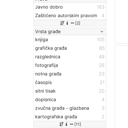
Javno dobro
163
Zaštićeno autorskim pravom
4
[2]
Vrsta građe
knjiga
105
grafička građa
85
razglednica
49
fotografija
26
notna građa
23
časopis
21
sitni tisak
20
dopisnica
4
zvučna građa - glazbena
3
kartografska građa
2
[11]