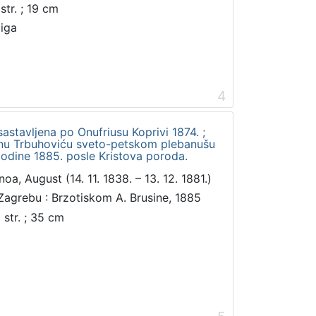
str. ; 19 cm
jiga
4
astavljena po Onufriusu Koprivi 1874. ;
inu Trbuhoviću sveto-petskom plebanušu
godine 1885. posle Kristova poroda.
noa, August (14. 11. 1838. – 13. 12. 1881.)
Zagrebu : Brzotiskom A. Brusine, 1885
 str. ; 35 cm