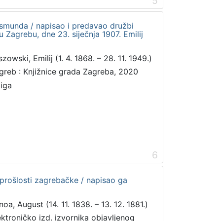
5
ismunda / napisao i predavao družbi
 Zagrebu, dne 23. siječnja 1907. Emilij
zowski, Emilij (1. 4. 1868. – 28. 11. 1949.)
greb : Knjižnice grada Zagreba, 2020
jiga
6
 prošlosti zagrebačke / napisao ga
noa, August (14. 11. 1838. – 13. 12. 1881.)
ektroničko izd. izvornika objavljenog