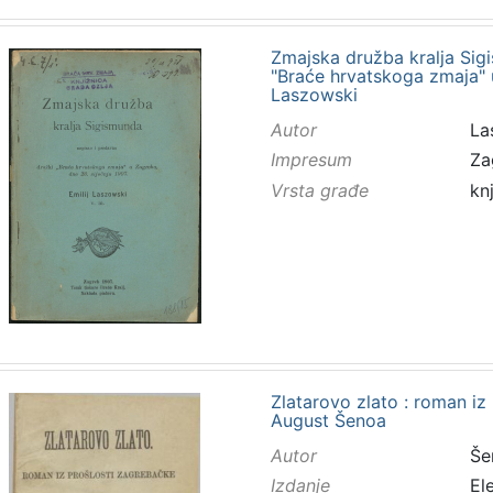
Zmajska družba kralja Sig
"Braće hrvatskoga zmaja" u
Laszowski
Autor
Las
Impresum
Za
Vrsta građe
kn
Zlatarovo zlato : roman iz
August Šenoa
Autor
Še
Izdanje
El