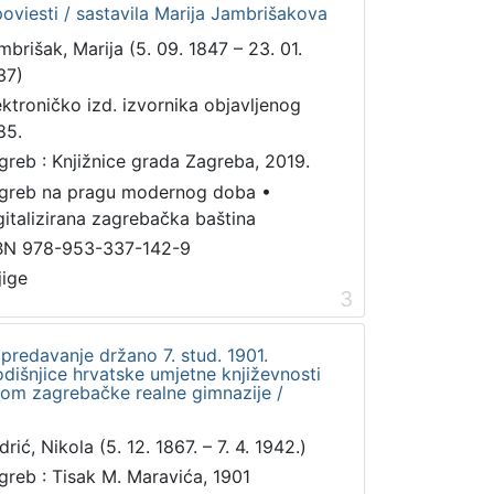
poviesti / sastavila Marija Jambrišakova
mbrišak, Marija (5. 09. 1847 – 23. 01.
37)
ektroničko izd. izvornika objavljenog
85.
greb : Knjižnice grada Zagreba, 2019.
greb na pragu modernog doba
•
gitalizirana zagrebačka baština
BN 978-953-337-142-9
jige
3
predavanje držano 7. stud. 1901.
išnjice hrvatske umjetne književnosti
om zagrebačke realne gimnazije /
rić, Nikola (5. 12. 1867. – 7. 4. 1942.)
greb : Tisak M. Maravića, 1901