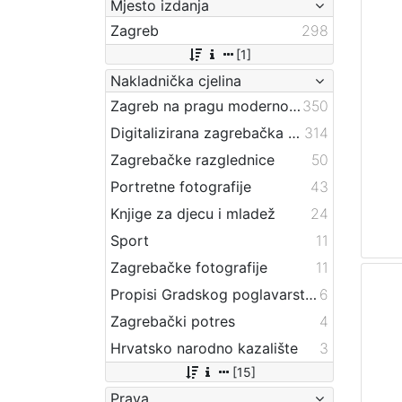
Mjesto izdanja
Zagreb
298
[1]
Nakladnička cjelina
Zagreb na pragu modernog doba
350
Digitalizirana zagrebačka baština
314
Zagrebačke razglednice
50
Portretne fotografije
43
Knjige za djecu i mladež
24
Sport
11
Zagrebačke fotografije
11
Propisi Gradskog poglavarstva
6
Zagrebački potres
4
Hrvatsko narodno kazalište
3
[15]
Prava