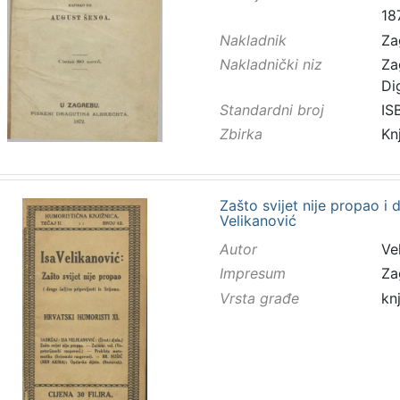
18
Nakladnik
Za
Nakladnički niz
Za
Di
Standardni broj
IS
Zbirka
Kn
Zašto svijet nije propao i d
Velikanović
Autor
Vel
Impresum
Za
Vrsta građe
kn