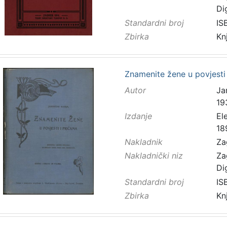
Di
Standardni broj
IS
Zbirka
Kn
Znamenite žene u povjesti 
Autor
Ja
19
Izdanje
El
18
Nakladnik
Za
Nakladnički niz
Za
Di
Standardni broj
IS
Zbirka
Kn