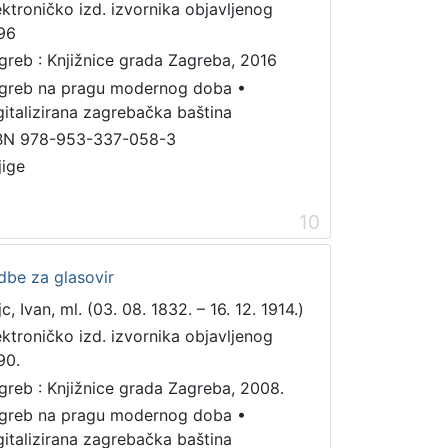
ektroničko izd. izvornika objavljenog
96
greb : Knjižnice grada Zagreba, 2016
greb na pragu modernog doba
•
gitalizirana zagrebačka baština
BN 978-953-337-058-3
jige
10
dbe za glasovir
c, Ivan, ml. (03. 08. 1832. – 16. 12. 1914.)
ektroničko izd. izvornika objavljenog
90.
greb : Knjižnice grada Zagreba, 2008.
greb na pragu modernog doba
•
gitalizirana zagrebačka baština