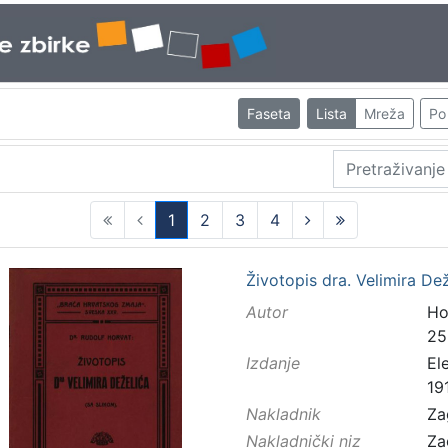
Faseta
Lista
Mreža
Po 
1
2
3
4
(current)
Životopis dra. Velimira De
Autor
Ho
25
Izdanje
El
19
Nakladnik
Za
Nakladnički niz
Za