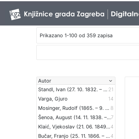
Prikazano 1-100 od 359 zapisa
Autor
Standl, Ivan (27. 10. 1832. – 30. 8. 1897.)
21
Varga, Gjuro
14
Mosinger, Rudolf (1865. – 9. 10. 1918.)
8
Šenoa, August (14. 11. 1838. – 13. 12. 1881.)
7
Klaić, Vjekoslav (21. 06. 1849. – 01. 07. 1928.)
4
Bučar, Franjo (25. 11. 1866. – 26. 12. 1946.)
4