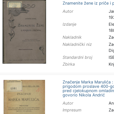
Znamenite žene iz priče i 
Autor
Ja
19
Izdanje
El
18
Nakladnik
Za
Nakladnički niz
Za
Di
Standardni broj
IS
Zbirka
Kn
Značenje Marka Marulića : 
prigodom proslave 400-god
pred cjelokupnom omladin
govorio Nikola Andrić
Autor
And
Impresum
Za