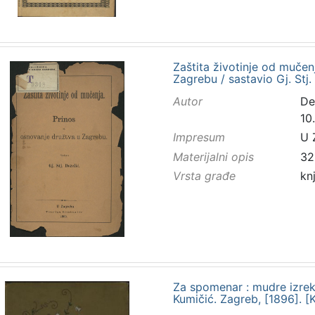
Zaštita životinje od mučen
Zagrebu / sastavio Gj. Stj.
Autor
De
10.
Impresum
U 
Materijalni opis
32
Vrsta građe
kn
Za spomenar : mudre izreke
Kumičić. Zagreb, [1896]. [K