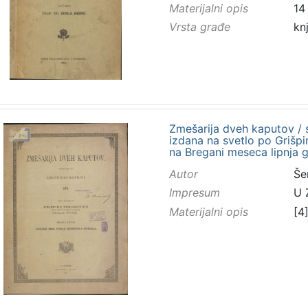
Materijalni opis
14 
Vrsta građe
kn
Zmešarija dveh kaputov / s
izdana na svetlo po Grišp
na Bregani meseca lipnja 
Autor
Še
Impresum
U 
Materijalni opis
[4]