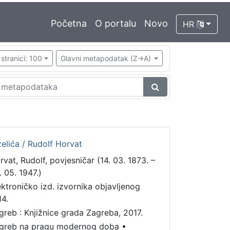
Početna
O portalu
Novo
HR
stranici: 100
Glavni metapodatak (Z->A)
želića / Rudolf Horvat
rvat, Rudolf, povjesničar (14. 03. 1873. –
. 05. 1947.)
ektroničko izd. izvornika objavljenog
14.
greb : Knjižnice grada Zagreba, 2017.
greb na pragu modernog doba
•