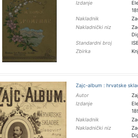
Izdanje
El
18
Nakladnik
Za
Nakladnički niz
Za
Di
Standardni broj
IS
Zbirka
Kn
Zajc-album : hrvatske skla
Autor
Zaj
Izdanje
El
18
Nakladnik
Za
Nakladnički niz
Za
Di