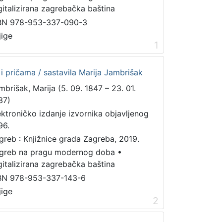
gitalizirana zagrebačka baština
BN 978-953-337-090-3
jige
1
i pričama / sastavila Marija Jambrišak
mbrišak, Marija (5. 09. 1847 – 23. 01.
37)
ektroničko izdanje izvornika objavljenog
96.
greb : Knjižnice grada Zagreba, 2019.
greb na pragu modernog doba
•
gitalizirana zagrebačka baština
BN 978-953-337-143-6
jige
2