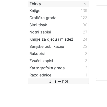
Zbirka
Knjige
139
Grafička građa
123
Sitni tisak
30
Notni zapisi
27
Knjige za djecu i mladež
24
Serijske publikacije
23
Rukopisi
3
Zvučni zapisi
3
Kartografska građa
2
Razglednice
1
[10]