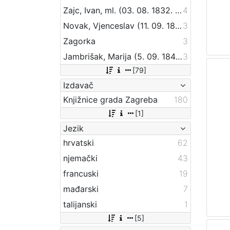
Zajc, Ivan, ml. (03. 08. 1832. – 16. 12. 1914.)
4
Novak, Vjenceslav (11. 09. 1859 – 20. 09. 1905)
3
Zagorka
3
Jambrišak, Marija (5. 09. 1847 – 23. 01. 1937)
3
[79]
Izdavač
Knjižnice grada Zagreba
180
[1]
Jezik
hrvatski
62
njemački
43
francuski
19
mađarski
7
talijanski
1
[5]