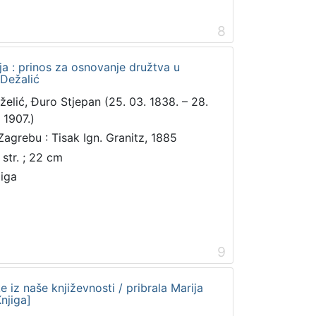
8
ja : prinos za osnovanje družtva u
 Dežalić
želić, Đuro Stjepan (25. 03. 1838. – 28.
 1907.)
Zagrebu : Tisak Ign. Granitz, 1885
 str. ; 22 cm
jiga
9
 iz naše književnosti / pribrala Marija
njiga]