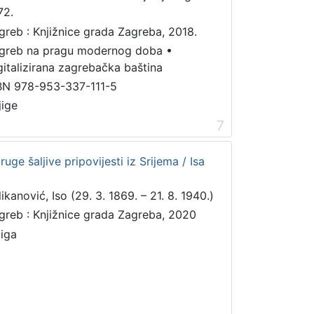
72.
greb : Knjižnice grada Zagreba, 2018.
greb na pragu modernog doba
•
gitalizirana zagrebačka baština
BN 978-953-337-111-5
jige
7
ruge šaljive pripovijesti iz Srijema / Isa
ikanović, Iso (29. 3. 1869. – 21. 8. 1940.)
greb : Knjižnice grada Zagreba, 2020
jiga