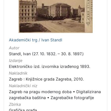
[
5
]
Mjesto
Akademički trg / Ivan Standl
izdanja
Autor
Zagreb
298
Standl, Ivan (27. 10. 1832. – 30. 8. 1897.)
Izdanje
Elektroničko izd. izvornika izrađenog 1893.
[
Nakladnik
1
Zagreb : Knjižnice grada Zagreba, 2010.
]
Nakladnički niz
Nakladnička
Zagreb na pragu modernog doba
•
Digitalizirana
cjelina
zagrebačka baština
•
Zagrebačke fotografije
Zagreb na pragu modernog doba
350
Zbirka
Digitalizirana zagrebačka baština
314
Grafička građa