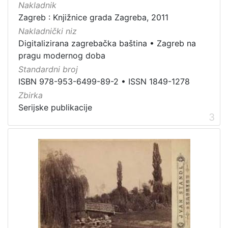
Nakladnik
Zaštićeno autorskim pravom
4
Zagreb : Knjižnice grada Zagreba, 2011
Nakladnički niz
Digitalizirana zagrebačka baština
•
Zagreb na
pragu modernog doba
[
Standardni broj
2
ISBN 978-953-6499-89-2
•
ISSN 1849-1278
]
Zbirka
Vrsta
Serijske publikacije
građe
3
knjiga
105
grafička građa
85
razglednica
49
fotografija
26
notna građa
23
časopis
21
sitni tisak
20