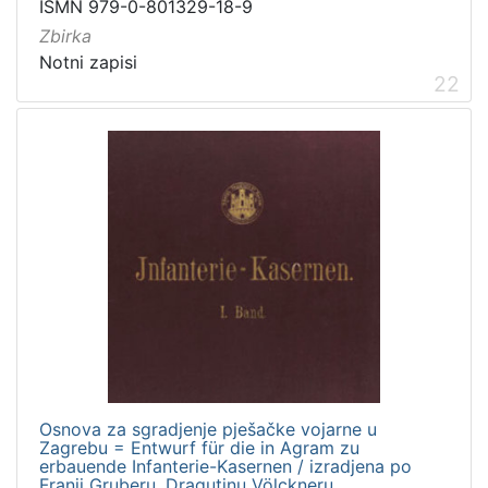
ISMN 979-0-801329-18-9
Zbirka
Notni zapisi
22
Osnova za sgradjenje pješačke vojarne u
Zagrebu = Entwurf für die in Agram zu
erbauende Infanterie-Kasernen / izradjena po
Franji Gruberu, Dragutinu Völckneru