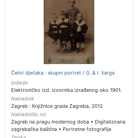
Zvučni zapisi
3
Rukopisi
3
Kartografska građa
2
Razglednice
1
[
1
0
Četiri dječaka : skupni portret / G .& I. Varga
]
Izdanje
Elektroničko izd. izvornika izrađenog oko 1901.
Nakladnik
Zagreb : Knjižnice grada Zagreba, 2012
Nakladnički niz
Zagreb na pragu modernog doba
•
Digitalizirana
zagrebačka baština
•
Portretne fotografije
Zbirka