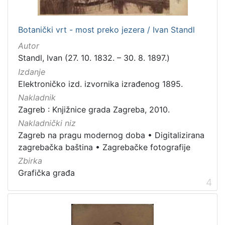
dopisnica
4
zvučna građa - glazbena
3
Botanički vrt - most preko jezera / Ivan Standl
kartografska građa
2
Autor
Standl, Ivan (27. 10. 1832. – 30. 8. 1897.)
Izdanje
[
Elektroničko izd. izvornika izrađenog 1895.
1
Nakladnik
1
]
Zagreb : Knjižnice grada Zagreba, 2010.
Zbirka
Nakladnički niz
Zagreb na pragu modernog doba
•
Digitalizirana
Knjige
139
zagrebačka baština
•
Zagrebačke fotografije
Grafička građa
123
Zbirka
Sitni tisak
30
Grafička građa
4
Notni zapisi
27
Knjige za djecu i mladež
24
Serijske publikacije
23