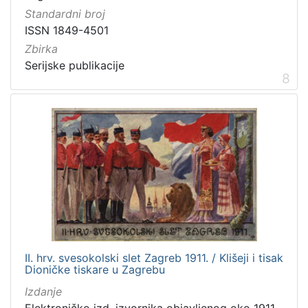
Standardni broj
ISSN 1849-4501
Zbirka
Serijske publikacije
8
II. hrv. svesokolski slet Zagreb 1911. / Klišeji i tisak
Dioničke tiskare u Zagrebu
Izdanje
Elektroničko izd. izvornika objavljenog oko 1911.