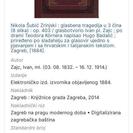
Nikola Šubić Zrinjski : glasbena tragedija u 3 čina
(8 slika) : op. 403 / glasbotvorio Ivan pl. Zajc ; po
drami Teodora Körnera napisao Hugo Badalić ;
priređeno po sladatelju za glasovir ujedno s
pjevanjem i sa hrvatskim i talijanskim tekstom.
Zagreb, [1884].
Autor
Zajc, Ivan, ml. (03. 08. 1832. – 16. 12. 1914.)
Izdanje
Elektroničko izd. izvornika objavljenog 1884.
Nakladnik
Zagreb : Knjižnice grada Zagreba, 2014
Nakladnički niz
Zagreb na pragu modernog doba
•
Digitalizirana
zagrebačka baština
Standardni broj