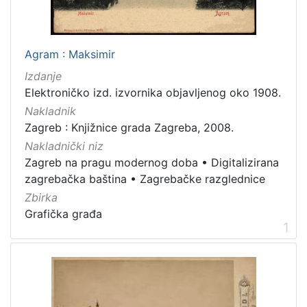
[
7
9
]
Agram : Maksimir
Izdavač
Izdanje
Knjižnice grada Zagreba
180
Elektroničko izd. izvornika objavljenog oko 1908.
Nakladnik
Zagreb : Knjižnice grada Zagreba, 2008.
Nakladnički niz
[
Zagreb na pragu modernog doba
•
Digitalizirana
1
]
zagrebačka baština
•
Zagrebačke razglednice
Jezik
Zbirka
Grafička građa
hrvatski
62
1
njemački
43
francuski
19
mađarski
7
talijanski
1