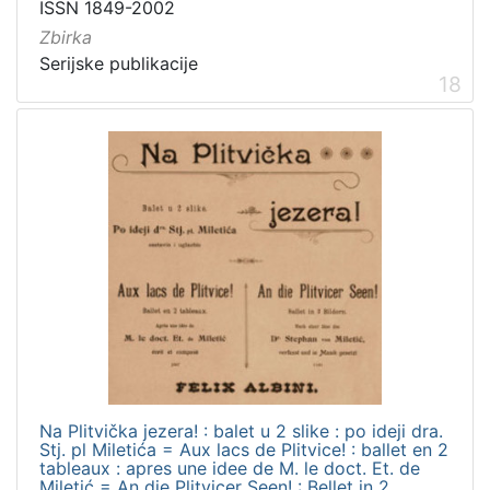
ISSN 1849-2002
Zbirka
Serijske publikacije
18
Na Plitvička jezera! : balet u 2 slike : po ideji dra.
Stj. pl Miletića = Aux lacs de Plitvice! : ballet en 2
tableaux : apres une idee de M. le doct. Et. de
Miletić = An die Plitvicer Seen! : Bellet in 2