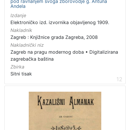
pod ravnanjem svoga zborovodje g. Antuna
Andela
Izdanje
Elektroničko izd. izvornika objavljenog 1909.
Nakladnik
Zagreb : Knjižnice grada Zagreba, 2008
Nakladnički niz
Zagreb na pragu modernog doba
•
Digitalizirana
zagrebačka baština
Zbirka
Sitni tisak
12