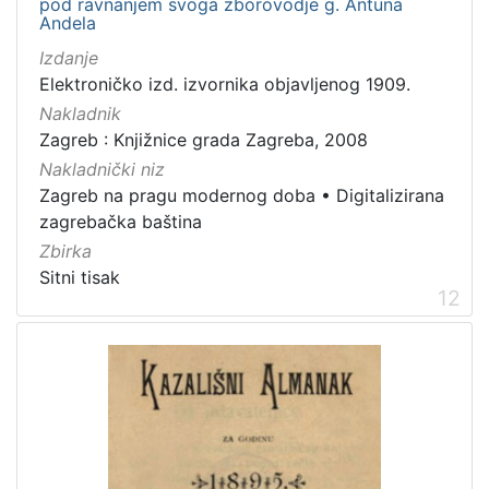
pod ravnanjem svoga zborovodje g. Antuna
Andela
Izdanje
Elektroničko izd. izvornika objavljenog 1909.
Nakladnik
Zagreb : Knjižnice grada Zagreba, 2008
Nakladnički niz
Zagreb na pragu modernog doba
•
Digitalizirana
zagrebačka baština
Zbirka
Sitni tisak
12