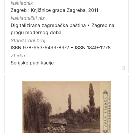
Nakladnik
Zaštićeno autorskim pravom
4
Zagreb : Knjižnice grada Zagreba, 2011
Nakladnički niz
Digitalizirana zagrebačka baština
•
Zagreb na
pragu modernog doba
[
Standardni broj
2
ISBN 978-953-6499-89-2
•
ISSN 1849-1278
]
Zbirka
Vrsta
Serijske publikacije
građe
3
knjiga
105
grafička građa
85
razglednica
49
fotografija
26
notna građa
23
časopis
21
sitni tisak
20