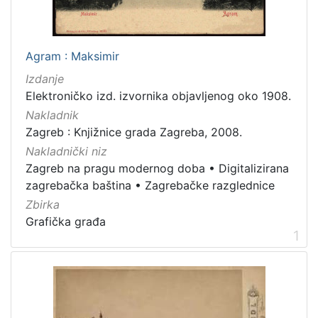
[
7
9
]
Agram : Maksimir
Izdavač
Izdanje
Knjižnice grada Zagreba
180
Elektroničko izd. izvornika objavljenog oko 1908.
Nakladnik
Zagreb : Knjižnice grada Zagreba, 2008.
Nakladnički niz
[
Zagreb na pragu modernog doba
•
Digitalizirana
1
]
zagrebačka baština
•
Zagrebačke razglednice
Jezik
Zbirka
Grafička građa
hrvatski
62
1
njemački
43
francuski
19
mađarski
7
talijanski
1