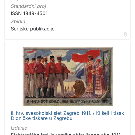
Standardni broj
ISSN 1849-4501
Zbirka
Serijske publikacije
8
II. hrv. svesokolski slet Zagreb 1911. / Klišeji i tisak
Dioničke tiskare u Zagrebu
Izdanje
Elektroničko izd. izvornika objavljenog oko 1911.