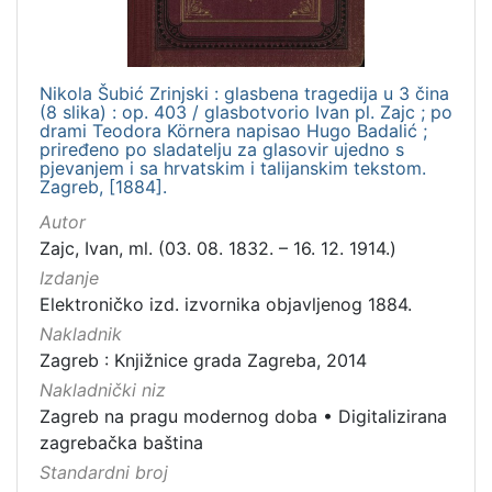
Nikola Šubić Zrinjski : glasbena tragedija u 3 čina
(8 slika) : op. 403 / glasbotvorio Ivan pl. Zajc ; po
drami Teodora Körnera napisao Hugo Badalić ;
priređeno po sladatelju za glasovir ujedno s
pjevanjem i sa hrvatskim i talijanskim tekstom.
Zagreb, [1884].
Autor
Zajc, Ivan, ml. (03. 08. 1832. – 16. 12. 1914.)
Izdanje
Elektroničko izd. izvornika objavljenog 1884.
Nakladnik
Zagreb : Knjižnice grada Zagreba, 2014
Nakladnički niz
Zagreb na pragu modernog doba
•
Digitalizirana
zagrebačka baština
Standardni broj