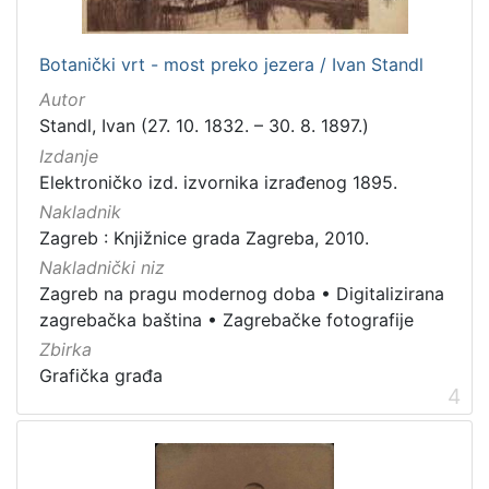
dopisnica
4
zvučna građa - glazbena
3
Botanički vrt - most preko jezera / Ivan Standl
kartografska građa
2
Autor
Standl, Ivan (27. 10. 1832. – 30. 8. 1897.)
Izdanje
[
Elektroničko izd. izvornika izrađenog 1895.
1
Nakladnik
1
]
Zagreb : Knjižnice grada Zagreba, 2010.
Zbirka
Nakladnički niz
Zagreb na pragu modernog doba
•
Digitalizirana
Knjige
139
zagrebačka baština
•
Zagrebačke fotografije
Grafička građa
123
Zbirka
Sitni tisak
30
Grafička građa
4
Notni zapisi
27
Knjige za djecu i mladež
24
Serijske publikacije
23