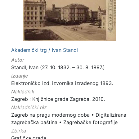
[
5
]
Mjesto
Akademički trg / Ivan Standl
izdanja
Autor
Zagreb
298
Standl, Ivan (27. 10. 1832. – 30. 8. 1897.)
Izdanje
Elektroničko izd. izvornika izrađenog 1893.
[
Nakladnik
1
Zagreb : Knjižnice grada Zagreba, 2010.
]
Nakladnički niz
Nakladnička
Zagreb na pragu modernog doba
•
Digitalizirana
cjelina
zagrebačka baština
•
Zagrebačke fotografije
Zagreb na pragu modernog doba
350
Zbirka
Digitalizirana zagrebačka baština
314
Grafička građa