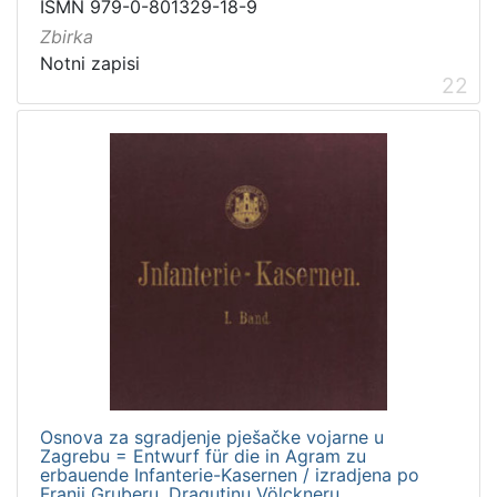
ISMN 979-0-801329-18-9
Zbirka
Notni zapisi
22
Osnova za sgradjenje pješačke vojarne u
Zagrebu = Entwurf für die in Agram zu
erbauende Infanterie-Kasernen / izradjena po
Franji Gruberu, Dragutinu Völckneru