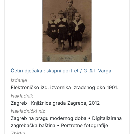
Zvučni zapisi
3
Rukopisi
3
Kartografska građa
2
Razglednice
1
[
1
0
Četiri dječaka : skupni portret / G .& I. Varga
]
Izdanje
Elektroničko izd. izvornika izrađenog oko 1901.
Nakladnik
Zagreb : Knjižnice grada Zagreba, 2012
Nakladnički niz
Zagreb na pragu modernog doba
•
Digitalizirana
zagrebačka baština
•
Portretne fotografije
Zbirka