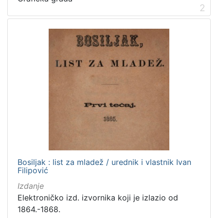
2
Zagrebačke razglednice
50
Portretne fotografije
43
Knjige za djecu i mladež
24
Zagrebačke fotografije
11
Sport
11
Propisi Gradskog poglavarstva
6
Zagrebački potres
4
Hrvatsko narodno kazalište
3
[
Bosiljak : list za mladež / urednik i vlastnik Ivan
1
Filipović
5
Izdanje
]
Elektroničko izd. izvornika koji je izlazio od
Prava
1864.-1868.
Javno dobro
163