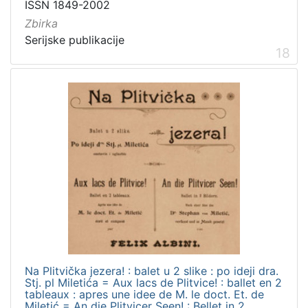
ISSN 1849-2002
Zbirka
Serijske publikacije
18
Na Plitvička jezera! : balet u 2 slike : po ideji dra.
Stj. pl Miletića = Aux lacs de Plitvice! : ballet en 2
tableaux : apres une idee de M. le doct. Et. de
Miletić = An die Plitvicer Seen! : Bellet in 2