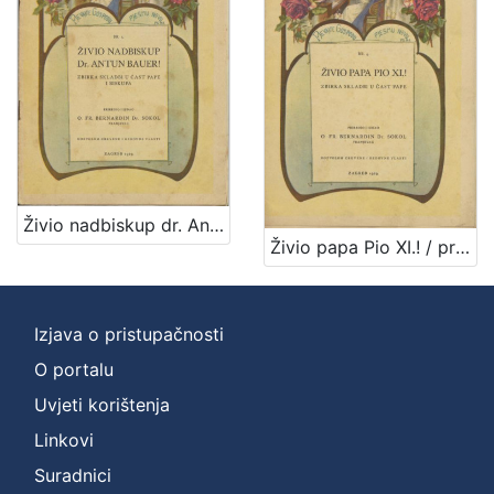
1
]
Vrsta
građe
notna građa
7
[
Živio nadbiskup dr. Antun Bauer! : zbirka skladbi u čast pape i biskupa / priredio i izdao Bernardin Sokol
1
Živio papa Pio XI.! / priredio i izdao Bernardin Sokol
]
Zbirka
Notni zapisi
8
Izjava o pristupačnosti
O portalu
Uvjeti korištenja
[
Linkovi
1
]
Suradnici