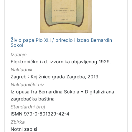
[
1
]
Jezik
Živio papa Pio XI.! / priredio i izdao Bernardin
hrvatski
4
Sokol
Izdanje
Elektroničko izd. izvornika objavljenog 1929.
[
Nakladnik
1
Zagreb : Knjižnice grada Zagreba, 2019.
]
Nakladnički niz
Mjesto
Iz opusa fra Bernardina Sokola
•
Digitalizirana
izdanja
zagrebačka baština
Zagreb
8
Standardni broj
ISMN 979-0-801329-42-4
Zbirka
Notni zapisi
[