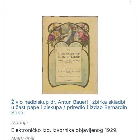
1
1
]
Nakladnička
cjelina
Digitalizirana zagrebačka baština
8
Iz opusa fra Bernardina Sokola
8
[
2
]
Prava
Živio nadbiskup dr. Antun Bauer! : zbirka skladbi
Javno dobro
7
u čast pape i biskupa / priredio i izdao Bernardin
Sokol
Izdanje
Elektroničko izd. izvornika objavljenog 1929.
[
Nakladnik