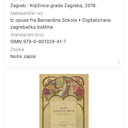
1
Zagreb : Knjižnice grada Zagreba, 2019.
]
Nakladnički niz
Vrsta
Iz opusa fra Bernardina Sokola
•
Digitalizirana
građe
zagrebačka baština
notna građa
7
Standardni broj
ISMN 979-0-801329-41-7
Zbirka
Notni zapisi
[
2
1
]
Zbirka
Notni zapisi
8
[
1
]