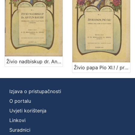
1
]
Vrsta
građe
notna građa
7
[
Živio nadbiskup dr. Antun Bauer! : zbirka skladbi u čast pape i biskupa / priredio i izdao Bernardin Sokol
1
Živio papa Pio XI.! / priredio i izdao Bernardin Sokol
]
Zbirka
Notni zapisi
8
Izjava o pristupačnosti
O portalu
Uvjeti korištenja
[
Linkovi
1
]
Suradnici