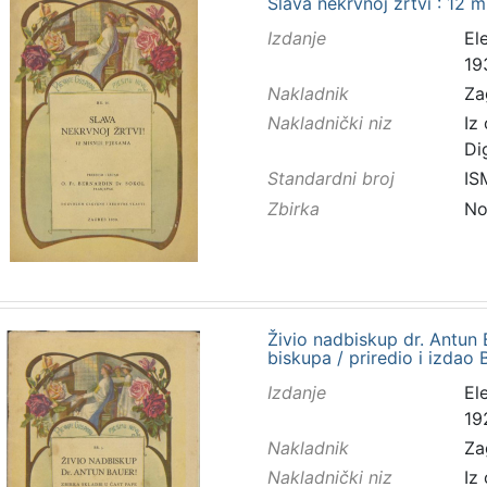
Slava nekrvnoj žrtvi : 12 
Izdanje
El
19
Nakladnik
Za
Nakladnički niz
Iz
Di
Standardni broj
IS
Zbirka
No
Živio nadbiskup dr. Antun B
biskupa / priredio i izdao
Izdanje
El
19
Nakladnik
Za
Nakladnički niz
Iz