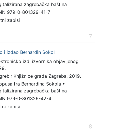
gitalizirana zagrebačka baština
MN 979-0-801329-41-7
tni zapisi
7
dio i izdao Bernardin Sokol
ektroničko izd. izvornika objavljenog
29.
greb : Knjižnice grada Zagreba, 2019.
 opusa fra Bernardina Sokola
•
gitalizirana zagrebačka baština
MN 979-0-801329-42-4
tni zapisi
8