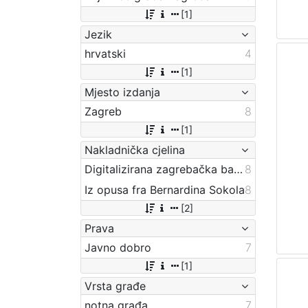
[1]
Jezik
hrvatski
4
[1]
Mjesto izdanja
Zagreb
8
[1]
Nakladnička cjelina
Digitalizirana zagrebačka baština
8
Iz opusa fra Bernardina Sokola
8
[2]
Prava
Javno dobro
7
[1]
Vrsta građe
notna građa
7