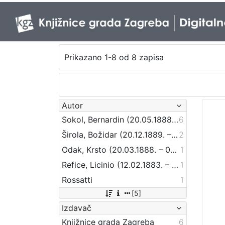
Prikazano 1-8 od 8 zapisa
Autor
Sokol, Bernardin (20.05.1888 – 24.09.1944)
6
Širola, Božidar (20.12.1889. – 10.04.1956.)
2
Odak, Krsto (20.03.1888. – 04.11.1965)
1
Refice, Licinio (12.02.1883. – 11.09.1954.)
1
Rossatti
1
[5]
Izdavač
Knjižnice grada Zagreba
6