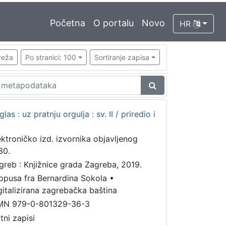
Početna
O portalu
Novo
HR
reža
Po stranici: 100
Sortiranje zapisa
s : uz pratnju orgulja : sv. II / priredio i
ektroničko izd. izvornika objavljenog
30.
greb : Knjižnice grada Zagreba, 2019.
 opusa fra Bernardina Sokola
•
gitalizirana zagrebačka baština
MN 979-0-801329-36-3
tni zapisi