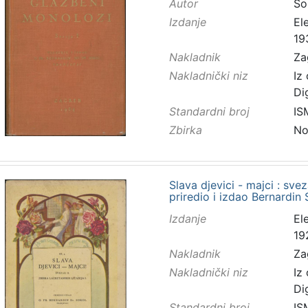
Autor
So
Izdanje
El
19
Nakladnik
Za
Nakladnički niz
Iz
Di
Standardni broj
IS
Zbirka
No
Slava djevici - majci : sveza
priredio i izdao Bernardin
Izdanje
El
19
Nakladnik
Za
Nakladnički niz
Iz
Di
Standardni broj
IS