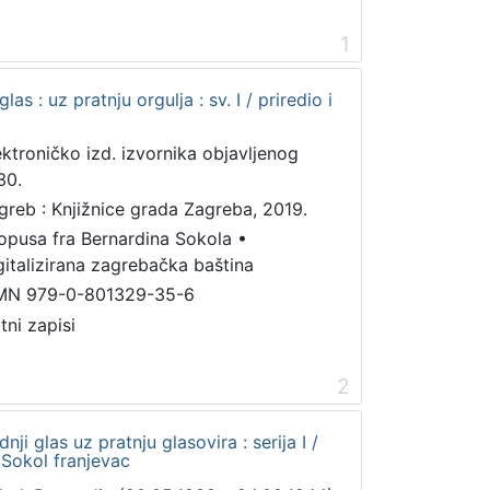
1
s : uz pratnju orgulja : sv. I / priredio i
ektroničko izd. izvornika objavljenog
30.
greb : Knjižnice grada Zagreba, 2019.
 opusa fra Bernardina Sokola
•
gitalizirana zagrebačka baština
MN 979-0-801329-35-6
tni zapisi
2
ji glas uz pratnju glasovira : serija I /
 Sokol franjevac