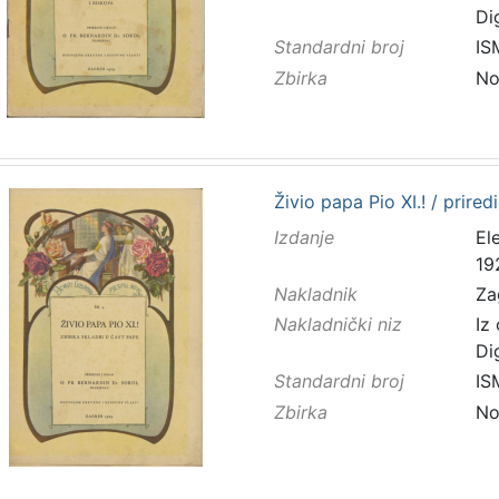
Di
Standardni broj
IS
Zbirka
No
Živio papa Pio XI.! / prire
Izdanje
El
19
Nakladnik
Za
Nakladnički niz
Iz
Di
Standardni broj
IS
Zbirka
No