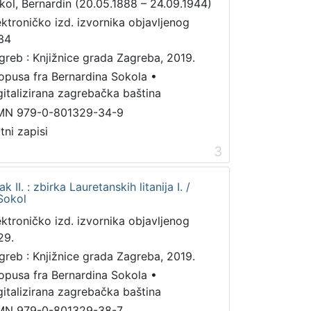
kol, Bernardin (20.05.1888 – 24.09.1944)
ektroničko izd. izvornika objavljenog
34
greb : Knjižnice grada Zagreba, 2019.
 opusa fra Bernardina Sokola
•
gitalizirana zagrebačka baština
MN 979-0-801329-34-9
tni zapisi
3
k II. : zbirka Lauretanskih litanija I. /
 Sokol
ektroničko izd. izvornika objavljenog
29.
greb : Knjižnice grada Zagreba, 2019.
 opusa fra Bernardina Sokola
•
gitalizirana zagrebačka baština
MN 979-0-801329-38-7