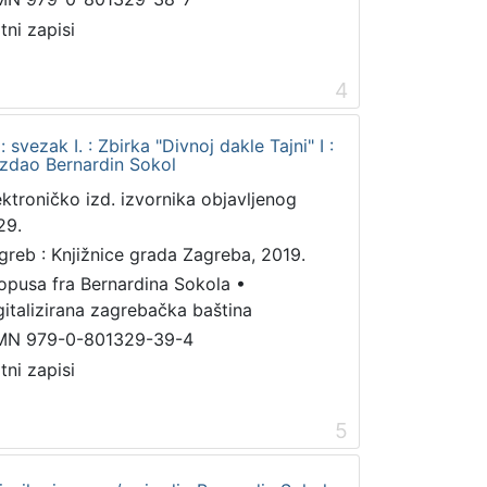
tni zapisi
4
 svezak I. : Zbirka "Divnoj dakle Tajni" I :
 izdao Bernardin Sokol
ektroničko izd. izvornika objavljenog
29.
greb : Knjižnice grada Zagreba, 2019.
 opusa fra Bernardina Sokola
•
gitalizirana zagrebačka baština
MN 979-0-801329-39-4
tni zapisi
5