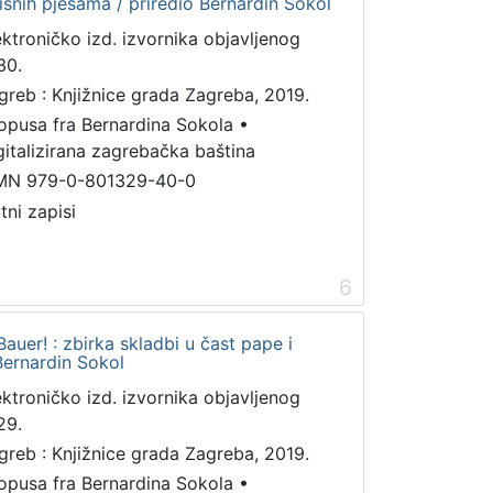
misnih pjesama / priredio Bernardin Sokol
ektroničko izd. izvornika objavljenog
30.
greb : Knjižnice grada Zagreba, 2019.
 opusa fra Bernardina Sokola
•
gitalizirana zagrebačka baština
MN 979-0-801329-40-0
tni zapisi
6
auer! : zbirka skladbi u čast pape i
 Bernardin Sokol
ektroničko izd. izvornika objavljenog
29.
greb : Knjižnice grada Zagreba, 2019.
 opusa fra Bernardina Sokola
•