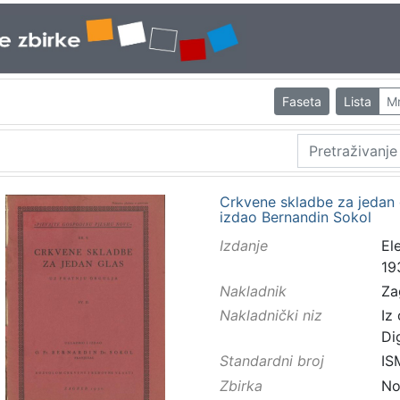
Faseta
Lista
M
Crkvene skladbe za jedan gla
izdao Bernandin Sokol
Izdanje
El
19
Nakladnik
Za
Nakladnički niz
Iz
Di
Standardni broj
IS
Zbirka
No