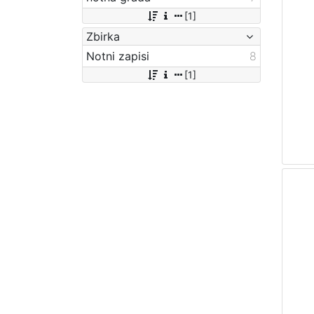
[1]
Zbirka
Notni zapisi
8
[1]