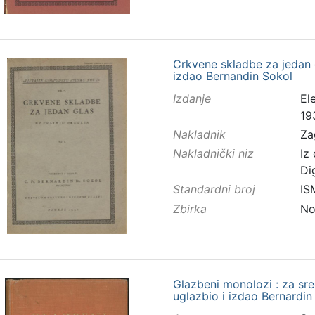
Crkvene skladbe za jedan gla
izdao Bernandin Sokol
Izdanje
El
19
Nakladnik
Za
Nakladnički niz
Iz
Di
Standardni broj
IS
Zbirka
No
Glazbeni monolozi : za sredn
uglazbio i izdao Bernardin