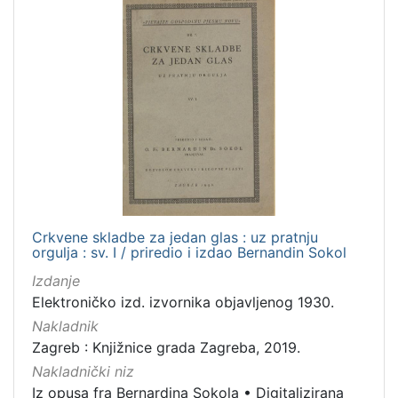
1
]
Nakladnička
cjelina
Digitalizirana zagrebačka baština
8
Iz opusa fra Bernardina Sokola
8
[
2
Crkvene skladbe za jedan glas : uz pratnju
orgulja : sv. I / priredio i izdao Bernandin Sokol
]
Prava
Izdanje
Elektroničko izd. izvornika objavljenog 1930.
Javno dobro
7
Nakladnik
Zagreb : Knjižnice grada Zagreba, 2019.
Nakladnički niz
[
Iz opusa fra Bernardina Sokola
•
Digitalizirana