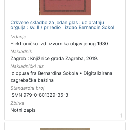
[
1
Crkvene skladbe za jedan glas : uz pratnju
]
orgulja : sv. II / priredio i izdao Bernandin Sokol
Jezik
Izdanje
hrvatski
4
Elektroničko izd. izvornika objavljenog 1930.
Nakladnik
Zagreb : Knjižnice grada Zagreba, 2019.
Nakladnički niz
[
Iz opusa fra Bernardina Sokola
•
Digitalizirana
1
zagrebačka baština
]
Standardni broj
Mjesto
ISMN 979-0-801329-36-3
izdanja
Zbirka
Zagreb
8
Notni zapisi
1
[