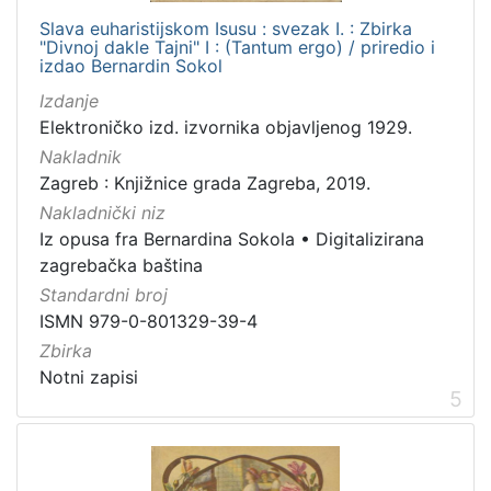
Slava euharistijskom Isusu : svezak I. : Zbirka
"Divnoj dakle Tajni" I : (Tantum ergo) / priredio i
izdao Bernardin Sokol
Izdanje
Elektroničko izd. izvornika objavljenog 1929.
Nakladnik
Zagreb : Knjižnice grada Zagreba, 2019.
Nakladnički niz
Iz opusa fra Bernardina Sokola
•
Digitalizirana
zagrebačka baština
Standardni broj
ISMN 979-0-801329-39-4
Zbirka
Notni zapisi
5