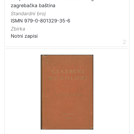
1
zagrebačka baština
]
Standardni broj
Vrsta
ISMN 979-0-801329-35-6
građe
Zbirka
notna građa
7
Notni zapisi
2
[
1
]
Zbirka
Notni zapisi
8
[
1
]